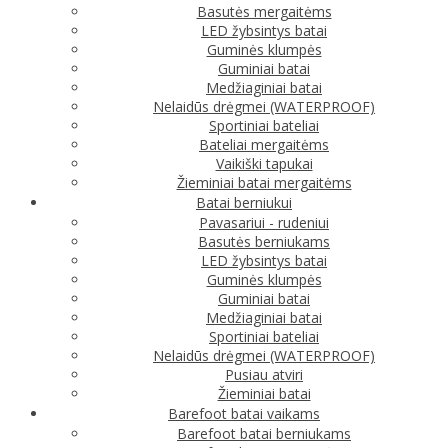
Basutės mergaitėms
LED žybsintys batai
Guminės klumpės
Guminiai batai
Medžiaginiai batai
Nelaidūs drėgmei (WATERPROOF)
Sportiniai bateliai
Bateliai mergaitėms
Vaikiški tapukai
Žieminiai batai mergaitėms
Batai berniukui
Pavasariui - rudeniui
Basutės berniukams
LED žybsintys batai
Guminės klumpės
Guminiai batai
Medžiaginiai batai
Sportiniai bateliai
Nelaidūs drėgmei (WATERPROOF)
Pusiau atviri
Žieminiai batai
Barefoot batai vaikams
Barefoot batai berniukams