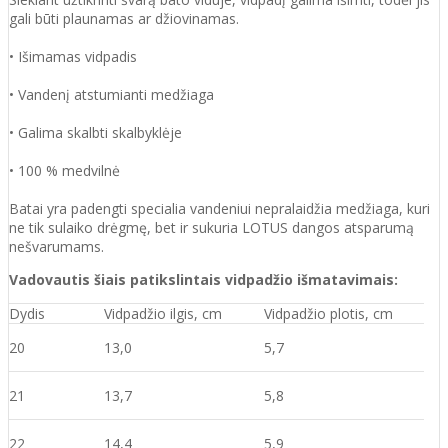
gali būti plaunamas ar džiovinamas.
• Išimamas vidpadis
• Vandenį atstumianti medžiaga
• Galima skalbti skalbyklėje
• 100 % medvilnė
Batai yra padengti specialia vandeniui nepralaidžia medžiaga, kuri
ne tik sulaiko drėgmę, bet ir sukuria LOTUS dangos atsparumą
nešvarumams.
Vadovautis šiais patikslintais vidpadžio išmatavimais:
Dydis
Vidpadžio ilgis, cm
Vidpadžio plotis, cm
20
13,0
5,7
21
13,7
5,8
22
14,4
5,9