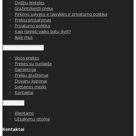
Dydžių lentelės
Grąžinti/keisti prekę
Pirkimo sąlygos ir taisyklės ir privatumo politika
Prekių pristatymas
Privatumo politika
Kaip iširinkti vaiko batų dydį?
Apie mus
Klientų aptarnavimas
Visos prekės
Prekės su nuolaida
Gamintojai
Prekių grąžinimai
Dovanų kuponai
Svetainės medis
Kontaktai
Klientams
Klientams
Užsakymų istorija
Kontaktai