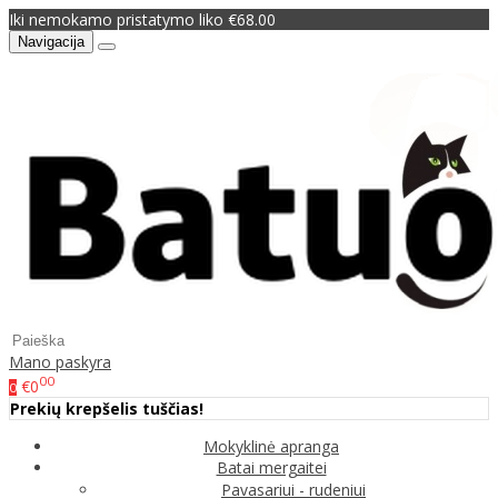
Iki nemokamo pristatymo liko €68.00
Navigacija
Mano paskyra
00
€0
0
Prekių krepšelis tuščias!
Mokyklinė apranga
Batai mergaitei
Pavasariui - rudeniui