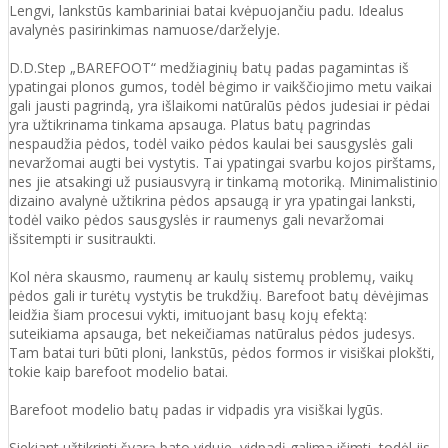
Lengvi, lankstūs kambariniai batai kvėpuojančiu padu. Idealus
avalynės pasirinkimas namuose/darželyje.
D.D.Step „BAREFOOT“ medžiaginių batų padas pagamintas iš
ypatingai plonos gumos, todėl bėgimo ir vaikščiojimo metu vaikai
gali jausti pagrindą, yra išlaikomi natūralūs pėdos judesiai ir pėdai
yra užtikrinama tinkama apsauga. Platus batų pagrindas
nespaudžia pėdos, todėl vaiko pėdos kaulai bei sausgyslės gali
nevaržomai augti bei vystytis. Tai ypatingai svarbu kojos pirštams,
nes jie atsakingi už pusiausvyrą ir tinkamą motoriką. Minimalistinio
dizaino avalynė užtikrina pėdos apsaugą ir yra ypatingai lanksti,
todėl vaiko pėdos sausgyslės ir raumenys gali nevaržomai
išsitempti ir susitraukti.
Kol nėra skausmo, raumenų ar kaulų sistemų problemų, vaikų
pėdos gali ir turėtų vystytis be trukdžių. Barefoot batų dėvėjimas
leidžia šiam procesui vykti, imituojant basų kojų efektą:
suteikiama apsauga, bet nekeičiamas natūralus pėdos judesys.
Tam batai turi būti ploni, lankstūs, pėdos formos ir visiškai plokšti,
tokie kaip barefoot modelio batai.
Barefoot modelio batų padas ir vidpadis yra visiškai lygūs.
Siekiant užtikrinti švarą bato viduje, vidpadį galima išimti, todėl jis