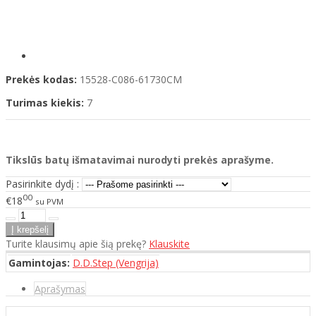
Prekės kodas:
15528-C086-61730CM
Turimas kiekis:
7
Tikslūs batų išmatavimai nurodyti prekės aprašyme.
Pasirinkite dydį :
00
€18
su PVM
Turite klausimų apie šią prekę?
Klauskite
Gamintojas:
D.D.Step (Vengrija)
Aprašymas