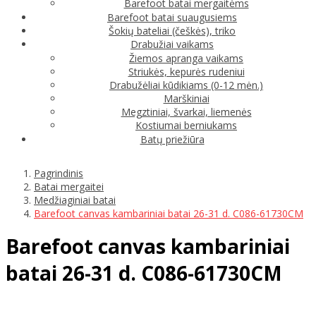
Barefoot batai mergaitėms
Barefoot batai suaugusiems
Šokių bateliai (češkės), triko
Drabužiai vaikams
Žiemos apranga vaikams
Striukės, kepurės rudeniui
Drabužėliai kūdikiams (0-12 mėn.)
Marškiniai
Megztiniai, švarkai, liemenės
Kostiumai berniukams
Batų priežiūra
Pagrindinis
Batai mergaitei
Medžiaginiai batai
Barefoot canvas kambariniai batai 26-31 d. C086-61730CM
Barefoot canvas kambariniai
batai 26-31 d. C086-61730CM