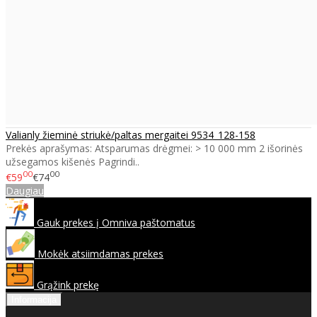
Valianly žieminė striukė/paltas mergaitei 9534_128-158
Prekės aprašymas: Atsparumas drėgmei: > 10 000 mm 2 išorinės
užsegamos kišenės Pagrindi..
00
00
€59
€74
Daugiau
Gauk prekes į Omniva paštomatus
Mokėk atsiimdamas prekes
Grąžink prekę
Informacija