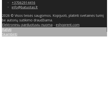
+37062914416
info@batuotas.lt
2026 © Visos teisės saugomos. Kopijuoti, platinti svetainės turinį
be autorių sutikimo draudžiama.
Elektroninių parduotuvių nuoma
-
eshoprent.com
Rašyti
Skambinti