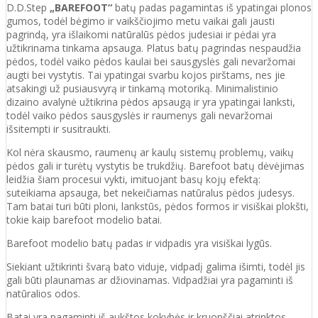
D.D.Step
„BAREFOOT“
batų padas pagamintas iš ypatingai plonos
gumos, todėl bėgimo ir vaikščiojimo metu vaikai gali jausti
pagrindą, yra išlaikomi natūralūs pėdos judesiai ir pėdai yra
užtikrinama tinkama apsauga. Platus batų pagrindas nespaudžia
pėdos, todėl vaiko pėdos kaulai bei sausgyslės gali nevaržomai
augti bei vystytis. Tai ypatingai svarbu kojos pirštams, nes jie
atsakingi už pusiausvyrą ir tinkamą motoriką. Minimalistinio
dizaino avalynė užtikrina pėdos apsaugą ir yra ypatingai lanksti,
todėl vaiko pėdos sausgyslės ir raumenys gali nevaržomai
išsitempti ir susitraukti.
Kol nėra skausmo, raumenų ar kaulų sistemų problemų, vaikų
pėdos gali ir turėtų vystytis be trukdžių. Barefoot batų dėvėjimas
leidžia šiam procesui vykti, imituojant basų kojų efektą:
suteikiama apsauga, bet nekeičiamas natūralus pėdos judesys.
Tam batai turi būti ploni, lankstūs, pėdos formos ir visiškai plokšti,
tokie kaip barefoot modelio batai.
Barefoot modelio batų padas ir vidpadis yra visiškai lygūs.
Siekiant užtikrinti švarą bato viduje, vidpadį galima išimti, todėl jis
gali būti plaunamas ar džiovinamas. Vidpadžiai yra pagaminti iš
natūralios odos.
Batai yra pagaminti iš aukštos kokybės ir
kruopščiai atrinktos