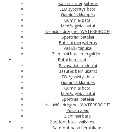
Basutės mergaitėms
LED žybsintys batai
Guminės klumpės
Guminiai batai
Medžiaginiai batai
Nelaidūs drėgmei (WATERPROOF)
Sportiniai bateliai
Bateliai mergaitėms
Vaikiški tapukai
Žieminiai batai mergaitėms
Batai berniukui
Pavasariui - rudeniui
Basutės berniukams
LED žybsintys batai
Guminės klumpės
Guminiai batai
Medžiaginiai batai
Sportiniai bateliai
Nelaidūs drėgmei (WATERPROOF)
Pusiau atviri
Žieminiai batai
Barefoot batai vaikams
Barefoot batai berniukams