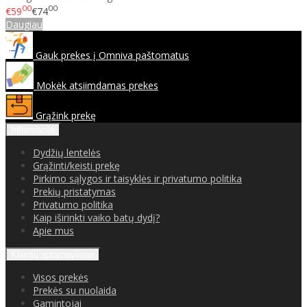
00
00
€59
€74
Daugiau
Gauk prekes į Omniva paštomatus
Mokėk atsiimdamas prekes
Grąžink prekę
Informacija
Dydžių lentelės
Grąžinti/keisti prekę
Pirkimo sąlygos ir taisyklės ir privatumo politika
Prekių pristatymas
Privatumo politika
Kaip iširinkti vaiko batų dydį?
Apie mus
Klientų aptarnavimas
Visos prekės
Prekės su nuolaida
Gamintojai