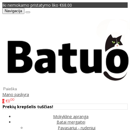
Iki nemokamo pristatymo liko €68.00
Navigacija
Mano paskyra
00
€0
0
Prekių krepšelis tuščias!
Mokyklinė apranga
Batai mergaitei
Pavasariui - rudeniui