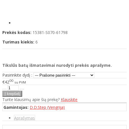
Prekės kodas:
15381-S070-61798
Turimas kiekis:
6
Tikslūs batų išmatavimai nurodyti prekės aprašyme.
Pasirinkite dydį :
00
€42
su PVM
Turite klausimų apie šią prekę?
Klauskite
Gamintojas:
D.D.Step (Vengrija)
Aprašymas