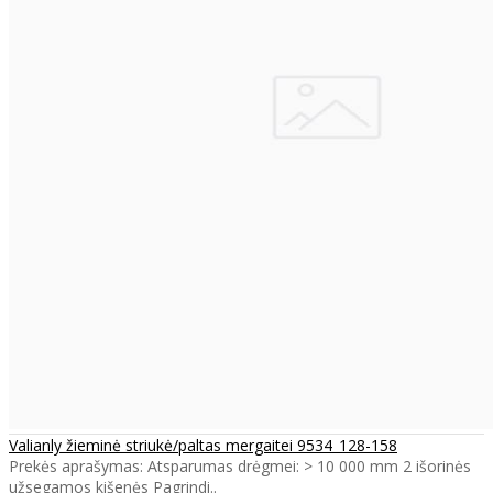
Valianly žieminė striukė/paltas mergaitei 9534_128-158
Prekės aprašymas: Atsparumas drėgmei: > 10 000 mm 2 išorinės
užsegamos kišenės Pagrindi..