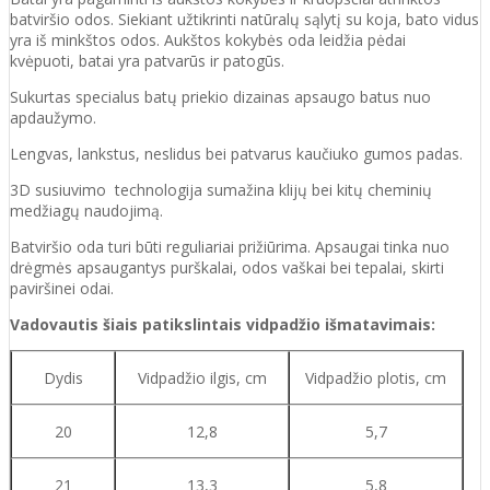
batviršio
odos.
Siekiant užtikrinti natūralų sąlytį su koja, bato vidus
yra iš minkštos odos. Aukštos kokybės oda
leidžia pėdai
kvėpuoti,
batai yra patvarūs ir patogūs.
Sukurtas specialus batų priekio dizainas apsaugo batus nuo
apdaužymo.
Lengvas, lankstus, neslidus bei patvarus kaučiuko
gumos
padas
.
3D susiuvimo technologija sumažina klijų bei kitų cheminių
medžiagų naudojimą.
Batvirš
io o
da turi būti reguliariai prižiūrima. Apsaugai tinka nuo
drėgmės apsaugantys purškalai
,
odos vaškai bei tepalai, skirti
paviršinei odai.
Vadovautis šiais patikslintais vidpadžio išmatavimais:
Dydis
Vidpadžio ilgis, cm
Vidpadžio plotis, cm
20
12,8
5,7
21
13,3
5,8