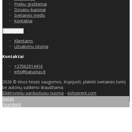
Prekių grąžinimai
Dovanų kuponai
Svetainės medis
Kontaktai
Klientams
Klientams
Užsakymų istorija
Kontaktai
+37062914416
info@batuotas.lt
2026 © Visos teisės saugomos. Kopijuoti, platinti svetainės turinį
be autorių sutikimo draudžiama.
Elektroninių parduotuvių nuoma
-
eshoprent.com
Rašyti
Skambinti