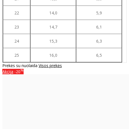
22
14,0
5,9
23
14,7
6,1
24
15,3
6,3
25
16,0
6,5
Prekės su nuolaida
Visos prekės
%
Akcija
-20