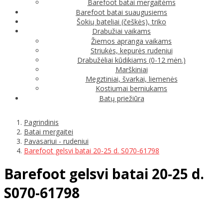
Barefoot batai mergaitėms
Barefoot batai suaugusiems
Šokių bateliai (češkės), triko
Drabužiai vaikams
Žiemos apranga vaikams
Striukės, kepurės rudeniui
Drabužėliai kūdikiams (0-12 mėn.)
Marškiniai
Megztiniai, švarkai, liemenės
Kostiumai berniukams
Batų priežiūra
Pagrindinis
Batai mergaitei
Pavasariui - rudeniui
Barefoot gelsvi batai 20-25 d. S070-61798
Barefoot gelsvi batai 20-25 d.
S070-61798