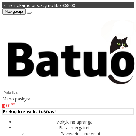
Iki nemokamo pristatymo liko €68.00
Navigacija
Mano paskyra
00
€0
0
Prekių krepšelis tuščias!
Mokyklinė apranga
Batai mergaitei
Pavasariui - rudeniui