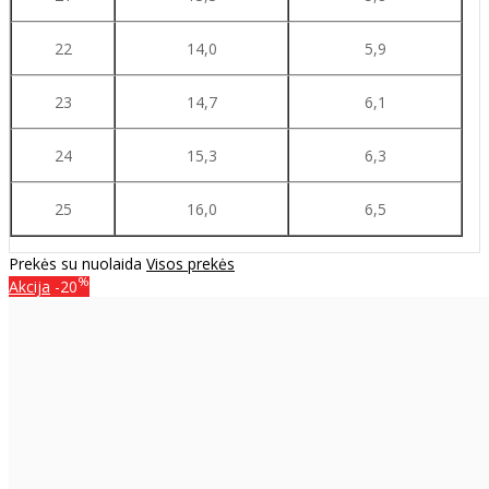
22
14,0
5,9
23
14,7
6,1
24
15,3
6,3
25
16,0
6,5
Prekės su nuolaida
Visos prekės
%
Akcija
-20