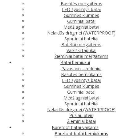
Basutės mergaitėms
LED žybsintys batai
Guminės klumpės
Guminiai batai
Medžiaginiai batai
Nelaidūs drėgmei (WATERPROOF)
Sportiniai bateliai
Bateliai mergaitėms
Vaikiški tapukai
Žieminiai batai mergaitėms
Batai berniukui
Pavasariui - rudeniui
Basutės berniukams
LED žybsintys batai
Guminės klumpės
Guminiai batai
Medžiaginiai batai
Sportiniai bateliai
Nelaidūs drėgmei (WATERPROOF)
Pusiau atviri
Žieminiai batai
Barefoot batai vaikams
Barefoot batai berniukams