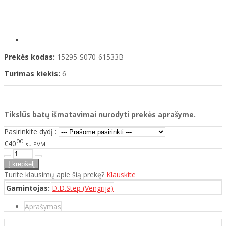
Prekės kodas:
15295-S070-61533B
Turimas kiekis:
6
Tikslūs batų išmatavimai nurodyti prekės aprašyme.
Pasirinkite dydį :
00
€40
su PVM
Turite klausimų apie šią prekę?
Klauskite
Gamintojas:
D.D.Step (Vengrija)
Aprašymas