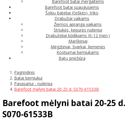
Barefoot batai mergaitėms
Barefoot batai suaugusiems
Šokių bateliai (češkės), triko
Drabužiai vaikams
Žiemos apranga vaikams
Striukės, kepurės rudeniui
Drabužėliai kūdikiams (0-12 mėn.)
Marškiniai
Megztiniai, švarkai, liemenės
Kostiumai berniukams
Batų priežiūra
Pagrindinis
Batai berniukui
Pavasariui - rudeniui
Barefoot mėlyni batai 20-25 d. S070-61533B
Barefoot mėlyni batai 20-25 d.
S070-61533B