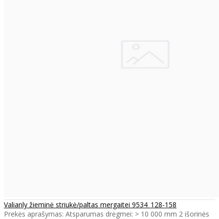
Valianly žieminė striukė/paltas mergaitei 9534_128-158
Prekės aprašymas: Atsparumas drėgmei: > 10 000 mm 2 išorinės