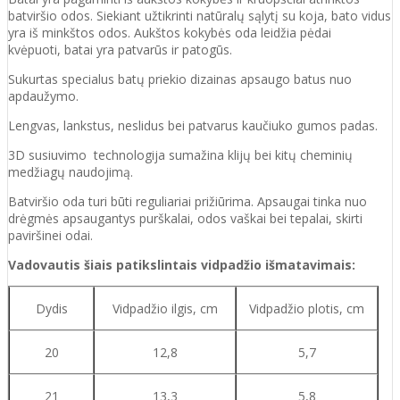
batviršio
odos.
Siekiant užtikrinti natūralų sąlytį su koja, bato vidus
yra iš minkštos odos. Aukštos kokybės oda
leidžia pėdai
kvėpuoti,
batai yra patvarūs ir patogūs.
Sukurtas specialus batų priekio dizainas apsaugo batus nuo
apdaužymo.
Lengvas, lankstus, neslidus bei patvarus kaučiuko
gumos
padas
.
3D susiuvimo technologija sumažina klijų bei kitų cheminių
medžiagų naudojimą.
Batvirš
io o
da turi būti reguliariai prižiūrima. Apsaugai tinka nuo
drėgmės apsaugantys purškalai
,
odos vaškai bei tepalai, skirti
paviršinei odai.
Vadovautis šiais patikslintais vidpadžio išmatavimais:
Dydis
Vidpadžio ilgis, cm
Vidpadžio plotis, cm
20
12,8
5,7
21
13,3
5,8