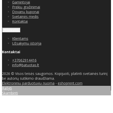
Gamintojai
Prekių grąžinimai
Dovanų kuponai
Svetainės medis
Kontaktai
Klientams
Klientams
Užsakymų istorija
Kontaktai
+37062914416
info@batuotas.lt
2026 © Visos teisės saugomos. Kopijuoti, platinti svetainės turinį
be autorių sutikimo draudžiama.
Elektroninių parduotuvių nuoma
-
eshoprent.com
Rašyti
Skambinti