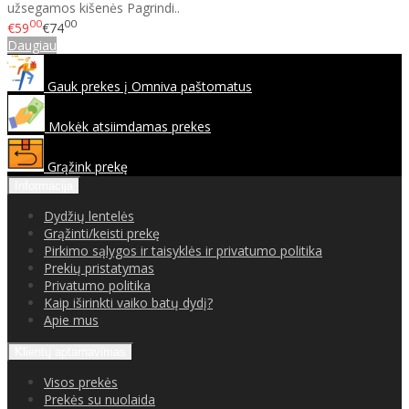
užsegamos kišenės Pagrindi..
00
00
€59
€74
Daugiau
Gauk prekes į Omniva paštomatus
Mokėk atsiimdamas prekes
Grąžink prekę
Informacija
Dydžių lentelės
Grąžinti/keisti prekę
Pirkimo sąlygos ir taisyklės ir privatumo politika
Prekių pristatymas
Privatumo politika
Kaip iširinkti vaiko batų dydį?
Apie mus
Klientų aptarnavimas
Visos prekės
Prekės su nuolaida