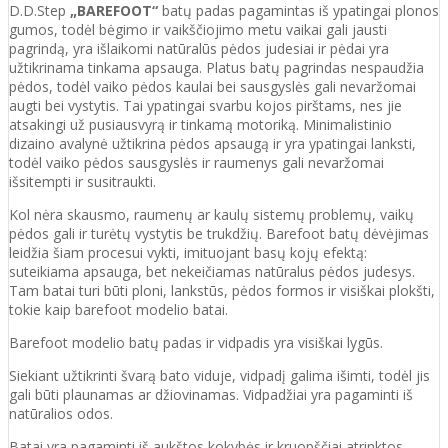
D.D.Step
„BAREFOOT“
batų padas pagamintas iš ypatingai plonos
gumos, todėl bėgimo ir vaikščiojimo metu vaikai gali jausti
pagrindą, yra išlaikomi natūralūs pėdos judesiai ir pėdai yra
užtikrinama tinkama apsauga. Platus batų pagrindas nespaudžia
pėdos, todėl vaiko pėdos kaulai bei sausgyslės gali nevaržomai
augti bei vystytis. Tai ypatingai svarbu kojos pirštams, nes jie
atsakingi už pusiausvyrą ir tinkamą motoriką. Minimalistinio
dizaino avalynė užtikrina pėdos apsaugą ir yra ypatingai lanksti,
todėl vaiko pėdos sausgyslės ir raumenys gali nevaržomai
išsitempti ir susitraukti.
Kol nėra skausmo, raumenų ar kaulų sistemų problemų, vaikų
pėdos gali ir turėtų vystytis be trukdžių. Barefoot batų dėvėjimas
leidžia šiam procesui vykti, imituojant basų kojų efektą:
suteikiama apsauga, bet nekeičiamas natūralus pėdos judesys.
Tam batai turi būti ploni, lankstūs, pėdos formos ir visiškai plokšti,
tokie kaip barefoot modelio batai.
Barefoot modelio batų padas ir vidpadis yra visiškai lygūs.
Siekiant užtikrinti švarą bato viduje, vidpadį galima išimti, todėl jis
gali būti plaunamas ar džiovinamas. Vidpadžiai yra pagaminti iš
natūralios odos.
Batai yra pagaminti iš aukštos kokybės ir
kruopščiai atrinktos