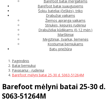
Barefoot batai mergaitėms
Barefoot batai suaugusiems
Šokių bateliai (češkės), triko
Drabužiai vaikams
Žiemos apranga vaikams
Striukės, kepurės rudeniui
Drabužėliai kūdikiams (0-12 mėn.)
Marškiniai
Megztiniai, švarkai, liemenės
Kostiumai berniukams
Batų priežiūra
Pagrindinis
Batai berniukui
Pavasariui - rudeniui
Barefoot mėlyni batai 25-30 d. S063-51264M
Barefoot mėlyni batai 25-30 d.
S063-51264M