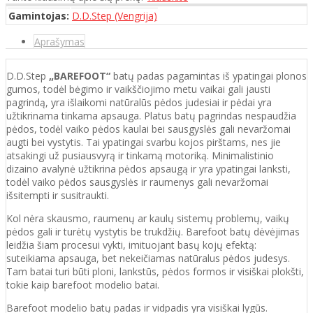
Gamintojas:
D.D.Step (Vengrija)
Aprašymas
D.D.Step
„BAREFOOT“
batų padas pagamintas iš ypatingai plonos
gumos, todėl bėgimo ir vaikščiojimo metu vaikai gali jausti
pagrindą, yra išlaikomi natūralūs pėdos judesiai ir pėdai yra
užtikrinama tinkama apsauga. Platus batų pagrindas nespaudžia
pėdos, todėl vaiko pėdos kaulai bei sausgyslės gali nevaržomai
augti bei vystytis. Tai ypatingai svarbu kojos pirštams, nes jie
atsakingi už pusiausvyrą ir tinkamą motoriką. Minimalistinio
dizaino avalynė užtikrina pėdos apsaugą ir yra ypatingai lanksti,
todėl vaiko pėdos sausgyslės ir raumenys gali nevaržomai
išsitempti ir susitraukti.
Kol nėra skausmo, raumenų ar kaulų sistemų problemų, vaikų
pėdos gali ir turėtų vystytis be trukdžių. Barefoot batų dėvėjimas
leidžia šiam procesui vykti, imituojant basų kojų efektą:
suteikiama apsauga, bet nekeičiamas natūralus pėdos judesys.
Tam batai turi būti ploni, lankstūs, pėdos formos ir visiškai plokšti,
tokie kaip barefoot modelio batai.
Barefoot modelio batų padas ir vidpadis yra visiškai lygūs.