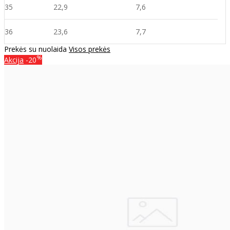
35
22,9
7,6
36
23,6
7,7
Prekės su nuolaida
Visos prekės
%
Akcija
-20