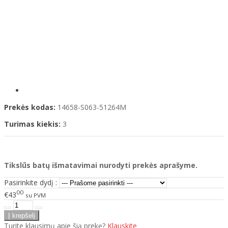
Prekės kodas:
14658-S063-51264M
Turimas kiekis:
3
Tikslūs batų išmatavimai nurodyti prekės aprašyme.
Pasirinkite dydį :
00
€43
su PVM
Turite klausimų apie šią prekę?
Klauskite