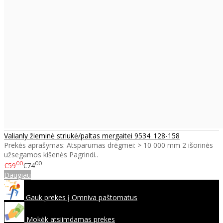
Valianly žieminė striukė/paltas mergaitei 9534_128-158
Prekės aprašymas: Atsparumas drėgmei: > 10 000 mm 2 išorinės
užsegamos kišenės Pagrindi..
00
00
€59
€74
Daugiau
Gauk prekes į Omniva paštomatus
Mokėk atsiimdamas prekes