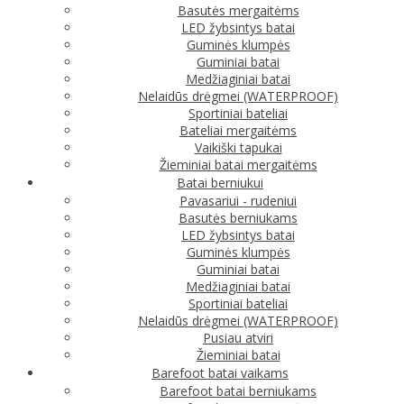
Basutės mergaitėms
LED žybsintys batai
Guminės klumpės
Guminiai batai
Medžiaginiai batai
Nelaidūs drėgmei (WATERPROOF)
Sportiniai bateliai
Bateliai mergaitėms
Vaikiški tapukai
Žieminiai batai mergaitėms
Batai berniukui
Pavasariui - rudeniui
Basutės berniukams
LED žybsintys batai
Guminės klumpės
Guminiai batai
Medžiaginiai batai
Sportiniai bateliai
Nelaidūs drėgmei (WATERPROOF)
Pusiau atviri
Žieminiai batai
Barefoot batai vaikams
Barefoot batai berniukams