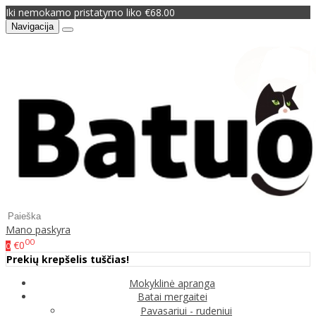
Iki nemokamo pristatymo liko €68.00
Navigacija
Mano paskyra
00
€0
0
Prekių krepšelis tuščias!
Mokyklinė apranga
Batai mergaitei
Pavasariui - rudeniui