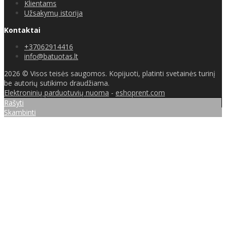
Klientams
Užsakymų istorija
Kontaktai
+37062914416
info@batuotas.lt
2026 © Visos teisės saugomos. Kopijuoti, platinti svetainės turinį
be autorių sutikimo draudžiama.
Elektroninių parduotuvių nuoma
-
eshoprent.com
Rašyti
Skambinti