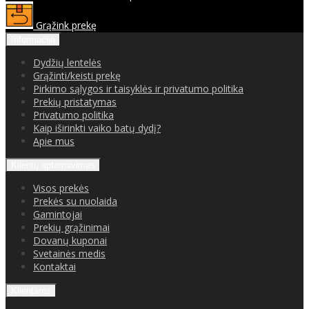
Grąžink prekę
Informacija
Dydžių lentelės
Grąžinti/keisti prekę
Pirkimo sąlygos ir taisyklės ir privatumo politika
Prekių pristatymas
Privatumo politika
Kaip iširinkti vaiko batų dydį?
Apie mus
Klientų aptarnavimas
Visos prekės
Prekės su nuolaida
Gamintojai
Prekių grąžinimai
Dovanų kuponai
Svetainės medis
Kontaktai
Klientams