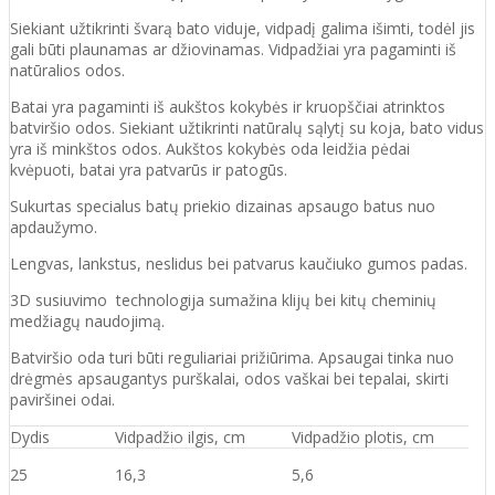
Siekiant užtikrinti švarą bato viduje, vidpadį galima išimti, todėl jis
gali būti plaunamas ar džiovinamas. Vidpadžiai yra pagaminti iš
natūralios odos.
Batai yra pagaminti iš aukštos kokybės ir
kruopščiai atrinktos
batviršio
odos.
Siekiant užtikrinti natūralų sąlytį su koja, bato vidus
yra iš minkštos odos. Aukštos kokybės oda
leidžia pėdai
kvėpuoti,
batai yra patvarūs ir patogūs.
Sukurtas specialus batų priekio dizainas apsaugo batus nuo
apdaužymo.
Lengvas, lankstus, neslidus bei patvarus kaučiuko
gumos
padas
.
3D susiuvimo technologija sumažina klijų bei kitų cheminių
medžiagų naudojimą.
Batvirš
io o
da turi būti reguliariai prižiūrima. Apsaugai tinka nuo
drėgmės apsaugantys purškalai
,
odos vaškai bei tepalai, skirti
paviršinei odai.
Dydis
Vidpadžio ilgis, cm
Vidpadžio plotis, cm
25
16,3
5,6