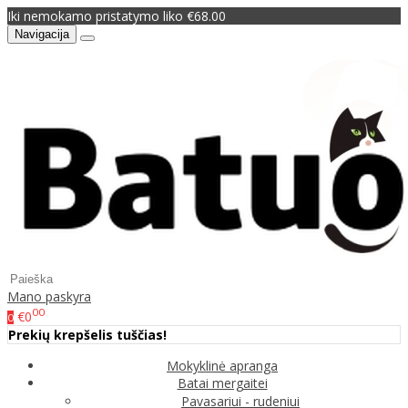
Iki nemokamo pristatymo liko €68.00
Navigacija
Mano paskyra
00
€0
0
Prekių krepšelis tuščias!
Mokyklinė apranga
Batai mergaitei
Pavasariui - rudeniui