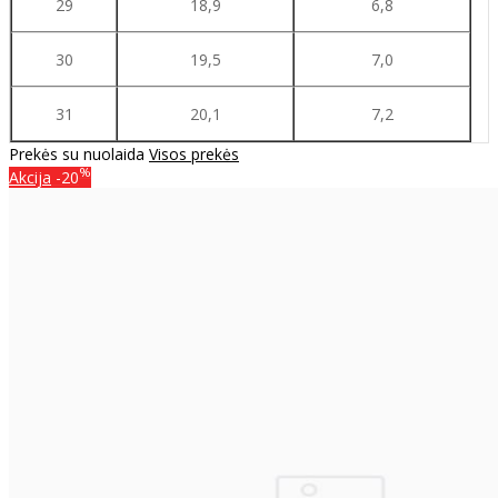
29
18,9
6,8
30
19,5
7,0
31
20,1
7,2
Prekės su nuolaida
Visos prekės
%
Akcija
-20