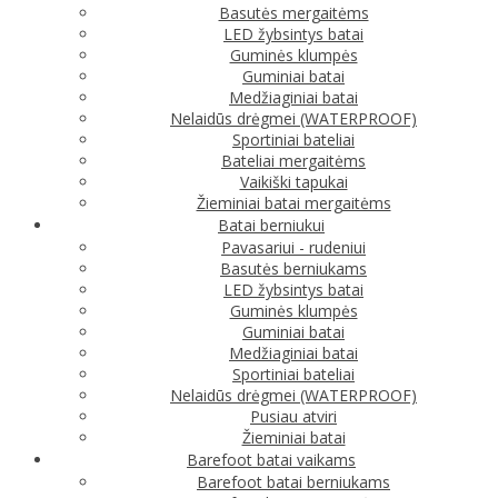
Basutės mergaitėms
LED žybsintys batai
Guminės klumpės
Guminiai batai
Medžiaginiai batai
Nelaidūs drėgmei (WATERPROOF)
Sportiniai bateliai
Bateliai mergaitėms
Vaikiški tapukai
Žieminiai batai mergaitėms
Batai berniukui
Pavasariui - rudeniui
Basutės berniukams
LED žybsintys batai
Guminės klumpės
Guminiai batai
Medžiaginiai batai
Sportiniai bateliai
Nelaidūs drėgmei (WATERPROOF)
Pusiau atviri
Žieminiai batai
Barefoot batai vaikams
Barefoot batai berniukams