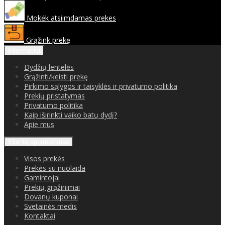
Mokėk atsiimdamas prekes
Grąžink prekę
Informacija
Dydžių lentelės
Grąžinti/keisti prekę
Pirkimo sąlygos ir taisyklės ir privatumo politika
Prekių pristatymas
Privatumo politika
Kaip iširinkti vaiko batų dydį?
Apie mus
Klientų aptarnavimas
Visos prekės
Prekės su nuolaida
Gamintojai
Prekių grąžinimai
Dovanų kuponai
Svetainės medis
Kontaktai