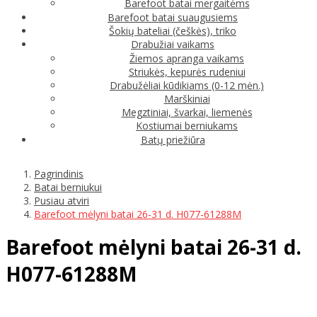
Barefoot batai mergaitėms
Barefoot batai suaugusiems
Šokių bateliai (češkės), triko
Drabužiai vaikams
Žiemos apranga vaikams
Striukės, kepurės rudeniui
Drabužėliai kūdikiams (0-12 mėn.)
Marškiniai
Megztiniai, švarkai, liemenės
Kostiumai berniukams
Batų priežiūra
Pagrindinis
Batai berniukui
Pusiau atviri
Barefoot mėlyni batai 26-31 d. H077-61288M
Barefoot mėlyni batai 26-31 d.
H077-61288M