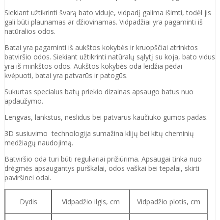
Siekiant užtikrinti švarą bato viduje, vidpadį galima išimti, todėl jis
gali būti plaunamas ar džiovinamas. Vidpadžiai yra pagaminti iš
natūralios odos.
Batai yra pagaminti iš aukštos kokybės ir
kruopščiai atrinktos
batviršio
odos.
Siekiant užtikrinti natūralų sąlytį su koja, bato vidus
yra iš minkštos odos. Aukštos kokybės oda
leidžia pėdai
kvėpuoti,
batai yra patvarūs ir patogūs.
Sukurtas specialus batų priekio dizainas apsaugo batus nuo
apdaužymo.
Lengvas, lankstus, neslidus bei patvarus kaučiuko
gumos
padas
.
3D susiuvimo technologija sumažina klijų bei kitų cheminių
medžiagų naudojimą.
Batvirš
io o
da turi būti reguliariai prižiūrima. Apsaugai tinka nuo
drėgmės apsaugantys purškalai
,
odos vaškai bei tepalai, skirti
paviršinei odai.
Dydis
Vidpadžio ilgis, cm
Vidpadžio plotis, cm