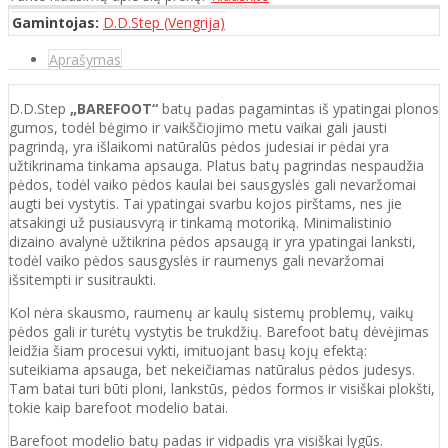
Gamintojas:
D.D.Step (Vengrija)
Aprašymas
D.D.Step
„BAREFOOT“
batų padas pagamintas iš ypatingai plonos
gumos, todėl bėgimo ir vaikščiojimo metu vaikai gali jausti
pagrindą, yra išlaikomi natūralūs pėdos judesiai ir pėdai yra
užtikrinama tinkama apsauga. Platus batų pagrindas nespaudžia
pėdos, todėl vaiko pėdos kaulai bei sausgyslės gali nevaržomai
augti bei vystytis. Tai ypatingai svarbu kojos pirštams, nes jie
atsakingi už pusiausvyrą ir tinkamą motoriką. Minimalistinio
dizaino avalynė užtikrina pėdos apsaugą ir yra ypatingai lanksti,
todėl vaiko pėdos sausgyslės ir raumenys gali nevaržomai
išsitempti ir susitraukti.
Kol nėra skausmo, raumenų ar kaulų sistemų problemų, vaikų
pėdos gali ir turėtų vystytis be trukdžių. Barefoot batų dėvėjimas
leidžia šiam procesui vykti, imituojant basų kojų efektą:
suteikiama apsauga, bet nekeičiamas natūralus pėdos judesys.
Tam batai turi būti ploni, lankstūs, pėdos formos ir visiškai plokšti,
tokie kaip barefoot modelio batai.
Barefoot modelio batų padas ir vidpadis yra visiškai lygūs.