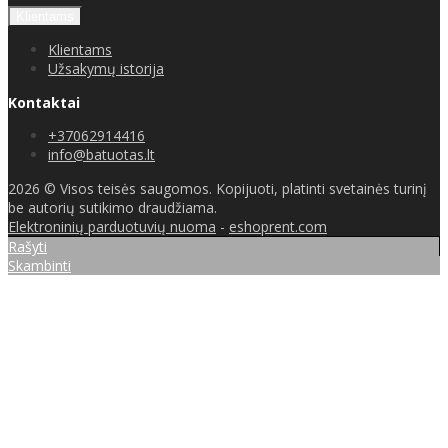
Klientams
Klientams
Užsakymų istorija
Kontaktai
+37062914416
info@batuotas.lt
2026 © Visos teisės saugomos. Kopijuoti, platinti svetainės turinį
be autorių sutikimo draudžiama.
Elektroninių parduotuvių nuoma
-
eshoprent.com
Rašyti
Skambinti