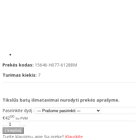
Prekės kodas:
15646-H077-61288M
Turimas kiekis:
7
Tikslūs batų išmatavimai nurodyti prekės aprašyme.
Pasirinkite dydį :
00
€42
su PVM
Turite klausimų apie šią prekę?
Klauskite