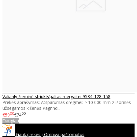
Valianly žieminė striukė/paltas mergaitei 9534_128-158
Prekės aprašymas: Atsparumas drėgmei: > 10 000 mm 2 išorinės
užsegamos kišenės Pagrindi..
00
00
€59
€74
Daugiau
Gauk prekes į Omniva paštomatus