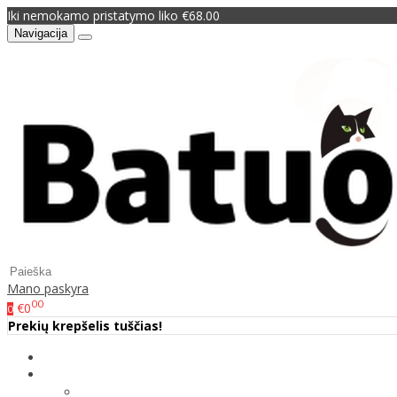
Iki nemokamo pristatymo liko €68.00
Navigacija
Mano paskyra
00
€0
0
Prekių krepšelis tuščias!