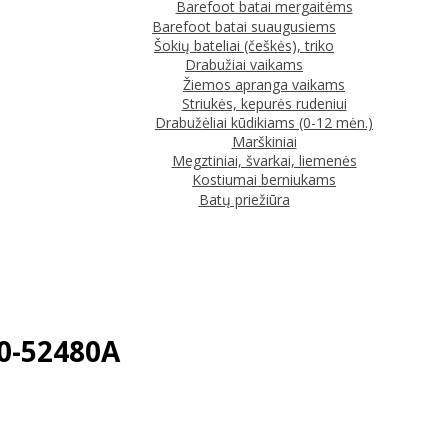
Barefoot batai mergaitėms
Barefoot batai suaugusiems
Šokių bateliai (češkės), triko
Drabužiai vaikams
Žiemos apranga vaikams
Striukės, kepurės rudeniui
Drabužėliai kūdikiams (0-12 mėn.)
Marškiniai
Megztiniai, švarkai, liemenės
Kostiumai berniukams
Batų priežiūra
70-52480A