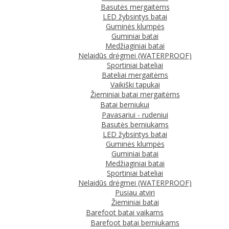
Basutės mergaitėms
LED žybsintys batai
Guminės klumpės
Guminiai batai
Medžiaginiai batai
Nelaidūs drėgmei (WATERPROOF)
Sportiniai bateliai
Bateliai mergaitėms
Vaikiški tapukai
Žieminiai batai mergaitėms
Batai berniukui
Pavasariui - rudeniui
Basutės berniukams
LED žybsintys batai
Guminės klumpės
Guminiai batai
Medžiaginiai batai
Sportiniai bateliai
Nelaidūs drėgmei (WATERPROOF)
Pusiau atviri
Žieminiai batai
Barefoot batai vaikams
Barefoot batai berniukams