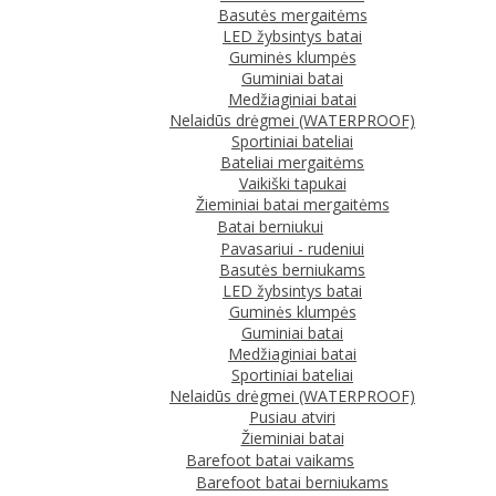
Basutės mergaitėms
LED žybsintys batai
Guminės klumpės
Guminiai batai
Medžiaginiai batai
Nelaidūs drėgmei (WATERPROOF)
Sportiniai bateliai
Bateliai mergaitėms
Vaikiški tapukai
Žieminiai batai mergaitėms
Batai berniukui
Pavasariui - rudeniui
Basutės berniukams
LED žybsintys batai
Guminės klumpės
Guminiai batai
Medžiaginiai batai
Sportiniai bateliai
Nelaidūs drėgmei (WATERPROOF)
Pusiau atviri
Žieminiai batai
Barefoot batai vaikams
Barefoot batai berniukams