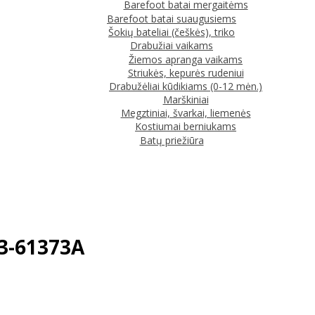
Barefoot batai mergaitėms
Barefoot batai suaugusiems
Šokių bateliai (češkės), triko
Drabužiai vaikams
Žiemos apranga vaikams
Striukės, kepurės rudeniui
Drabužėliai kūdikiams (0-12 mėn.)
Marškiniai
Megztiniai, švarkai, liemenės
Kostiumai berniukams
Batų priežiūra
73-61373A