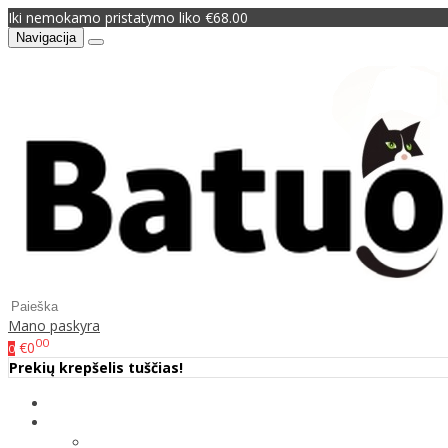
Iki nemokamo pristatymo liko €68.00
Navigacija
Mano paskyra
00
€0
0
Prekių krepšelis tuščias!