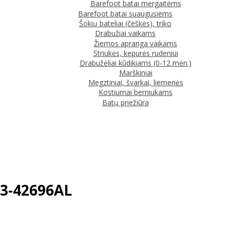
Barefoot batai mergaitėms
Barefoot batai suaugusiems
Šokių bateliai (češkės), triko
Drabužiai vaikams
Žiemos apranga vaikams
Striukės, kepurės rudeniui
Drabužėliai kūdikiams (0-12 mėn.)
Marškiniai
Megztiniai, švarkai, liemenės
Kostiumai berniukams
Batų priežiūra
063-42696AL