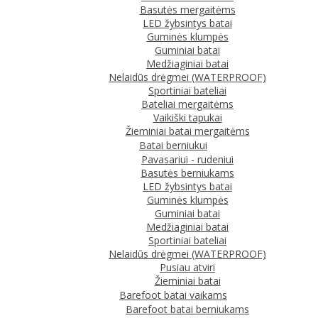
Basutės mergaitėms
LED žybsintys batai
Guminės klumpės
Guminiai batai
Medžiaginiai batai
Nelaidūs drėgmei (WATERPROOF)
Sportiniai bateliai
Bateliai mergaitėms
Vaikiški tapukai
Žieminiai batai mergaitėms
Batai berniukui
Pavasariui - rudeniui
Basutės berniukams
LED žybsintys batai
Guminės klumpės
Guminiai batai
Medžiaginiai batai
Sportiniai bateliai
Nelaidūs drėgmei (WATERPROOF)
Pusiau atviri
Žieminiai batai
Barefoot batai vaikams
Barefoot batai berniukams