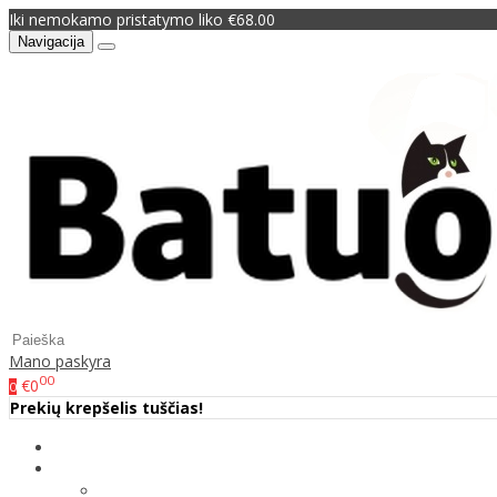
Iki nemokamo pristatymo liko €68.00
Navigacija
Mano paskyra
00
€0
0
Prekių krepšelis tuščias!