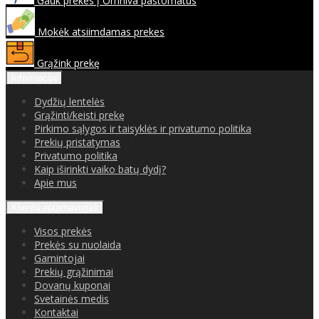
Gauk prekes į Omniva paštomatus
Mokėk atsiimdamas prekes
Grąžink prekę
Informacija
Dydžių lentelės
Grąžinti/keisti prekę
Pirkimo sąlygos ir taisyklės ir privatumo politika
Prekių pristatymas
Privatumo politika
Kaip iširinkti vaiko batų dydį?
Apie mus
Klientų aptarnavimas
Visos prekės
Prekės su nuolaida
Gamintojai
Prekių grąžinimai
Dovanų kuponai
Svetainės medis
Kontaktai