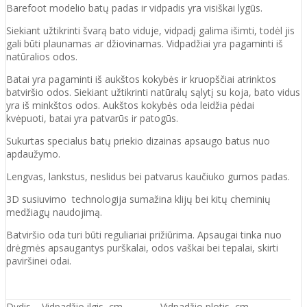
Barefoot modelio batų padas ir vidpadis yra visiškai lygūs.
Siekiant užtikrinti švarą bato viduje, vidpadį galima išimti, todėl jis
gali būti plaunamas ar džiovinamas. Vidpadžiai yra pagaminti iš
natūralios odos.
Batai yra pagaminti iš aukštos kokybės ir kruopščiai atrinktos
batviršio odos. Siekiant užtikrinti natūralų sąlytį su koja, bato vidus
yra iš minkštos odos. Aukštos kokybės oda leidžia pėdai
kvėpuoti, batai yra patvarūs ir patogūs.
Sukurtas specialus batų priekio dizainas apsaugo batus nuo
apdaužymo.
Lengvas, lankstus, neslidus bei patvarus kaučiuko gumos padas.
3D susiuvimo technologija sumažina klijų bei kitų cheminių
medžiagų naudojimą.
Batviršio oda turi būti reguliariai prižiūrima. Apsaugai tinka nuo
drėgmės apsaugantys purškalai, odos vaškai bei tepalai, skirti
paviršinei odai.
Dydis
Vidpadžio ilgis, cm
Vidpadžio plotis, cm