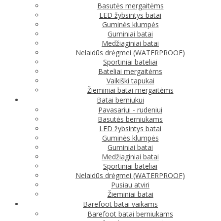
Basutės mergaitėms
LED žybsintys batai
Guminės klumpės
Guminiai batai
Medžiaginiai batai
Nelaidūs drėgmei (WATERPROOF)
Sportiniai bateliai
Bateliai mergaitėms
Vaikiški tapukai
Žieminiai batai mergaitėms
Batai berniukui
Pavasariui - rudeniui
Basutės berniukams
LED žybsintys batai
Guminės klumpės
Guminiai batai
Medžiaginiai batai
Sportiniai bateliai
Nelaidūs drėgmei (WATERPROOF)
Pusiau atviri
Žieminiai batai
Barefoot batai vaikams
Barefoot batai berniukams