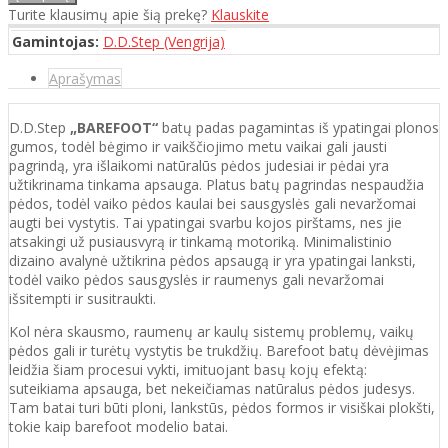
Turite klausimų apie šią prekę?
Klauskite
Gamintojas:
D.D.Step (Vengrija)
Aprašymas
D.D.Step
„BAREFOOT“
batų padas pagamintas iš ypatingai plonos
gumos, todėl bėgimo ir vaikščiojimo metu vaikai gali jausti
pagrindą, yra išlaikomi natūralūs pėdos judesiai ir pėdai yra
užtikrinama tinkama apsauga. Platus batų pagrindas nespaudžia
pėdos, todėl vaiko pėdos kaulai bei sausgyslės gali nevaržomai
augti bei vystytis. Tai ypatingai svarbu kojos pirštams, nes jie
atsakingi už pusiausvyrą ir tinkamą motoriką. Minimalistinio
dizaino avalynė užtikrina pėdos apsaugą ir yra ypatingai lanksti,
todėl vaiko pėdos sausgyslės ir raumenys gali nevaržomai
išsitempti ir susitraukti.
Kol nėra skausmo, raumenų ar kaulų sistemų problemų, vaikų
pėdos gali ir turėtų vystytis be trukdžių. Barefoot batų dėvėjimas
leidžia šiam procesui vykti, imituojant basų kojų efektą:
suteikiama apsauga, bet nekeičiamas natūralus pėdos judesys.
Tam batai turi būti ploni, lankstūs, pėdos formos ir visiškai plokšti,
tokie kaip barefoot modelio batai.