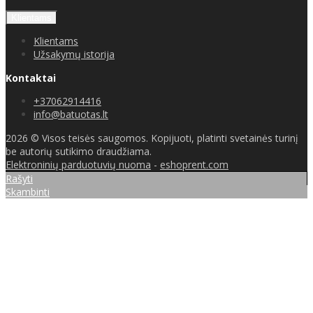
Klientams
Klientams
Užsakymų istorija
Kontaktai
+37062914416
info@batuotas.lt
2026 © Visos teisės saugomos. Kopijuoti, platinti svetainės turinį
be autorių sutikimo draudžiama.
Elektroninių parduotuvių nuoma
-
eshoprent.com
Rašyti
Skambinti