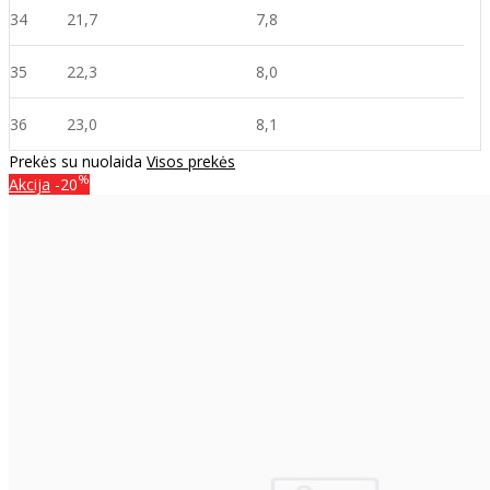
34
21,7
7,8
35
22,3
8,0
36
23,0
8,1
Prekės su nuolaida
Visos prekės
%
Akcija
-20