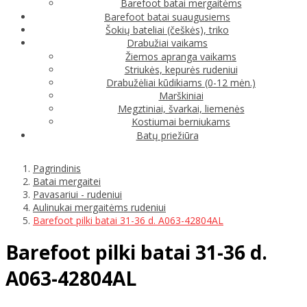
Barefoot batai mergaitėms
Barefoot batai suaugusiems
Šokių bateliai (češkės), triko
Drabužiai vaikams
Žiemos apranga vaikams
Striukės, kepurės rudeniui
Drabužėliai kūdikiams (0-12 mėn.)
Marškiniai
Megztiniai, švarkai, liemenės
Kostiumai berniukams
Batų priežiūra
Pagrindinis
Batai mergaitei
Pavasariui - rudeniui
Aulinukai mergaitėms rudeniui
Barefoot pilki batai 31-36 d. A063-42804AL
Barefoot pilki batai 31-36 d.
A063-42804AL