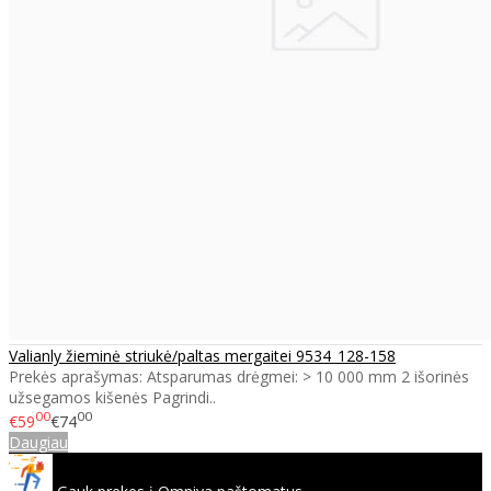
Valianly žieminė striukė/paltas mergaitei 9534_128-158
Prekės aprašymas: Atsparumas drėgmei: > 10 000 mm 2 išorinės
užsegamos kišenės Pagrindi..
00
00
€59
€74
Daugiau