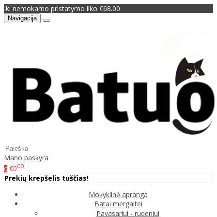
Iki nemokamo pristatymo liko €68.00
Navigacija
Mano paskyra
00
€0
0
Prekių krepšelis tuščias!
Mokyklinė apranga
Batai mergaitei
Pavasariui - rudeniui