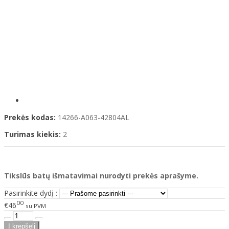
Prekės kodas:
14266-A063-42804AL
Turimas kiekis:
2
Tikslūs batų išmatavimai nurodyti prekės aprašyme.
Pasirinkite dydį :
00
€46
su PVM