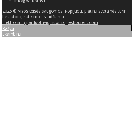
info@batuotas.lt
2026 © Visos teisės saugomos. Kopijuoti, platinti svetainės turinį
be autorių sutikimo draudžiama.
Elektroninių parduotuvių nuoma
-
eshoprent.com
Rašyti
Skambinti