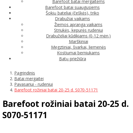
Barefoot batai mergaitėms
Barefoot batai suaugusiems
Šokių bateliai (češkės), triko
Drabužiai vaikams
Žiemos apranga vaikams
Striukės, kepurės rudeniui
Drabužėliai kūdikiams (0-12 mėn.)
Marškiniai
Megztiniai, švarkai, liemenės
Kostiumai berniukams
Batų priežiūra
Pagrindinis
Batai mergaitei
Pavasariui - rudeniui
Barefoot rožiniai batai 20-25 d. S070-51171
Barefoot rožiniai batai 20-25 d.
S070-51171