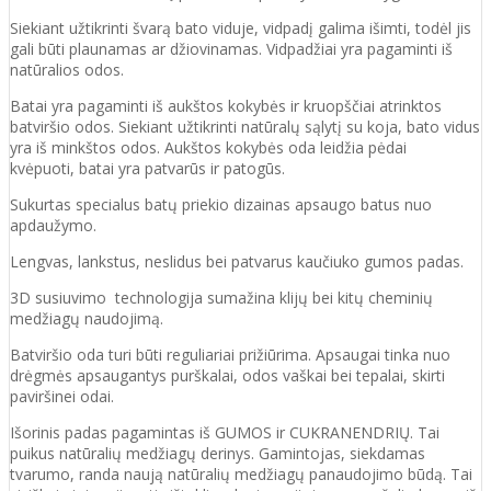
Siekiant užtikrinti švarą bato viduje, vidpadį galima išimti, todėl jis
gali būti plaunamas ar džiovinamas. Vidpadžiai yra pagaminti iš
natūralios odos.
Batai yra pagaminti iš aukštos kokybės ir
kruopščiai atrinktos
batviršio
odos.
Siekiant užtikrinti natūralų sąlytį su koja, bato vidus
yra iš minkštos odos. Aukštos kokybės oda
leidžia pėdai
kvėpuoti,
batai yra patvarūs ir patogūs.
Sukurtas specialus batų priekio dizainas apsaugo batus nuo
apdaužymo.
Lengvas, lankstus, neslidus bei patvarus kaučiuko
gumos
padas
.
3D susiuvimo technologija sumažina klijų bei kitų cheminių
medžiagų naudojimą.
Batvirš
io o
da turi būti reguliariai prižiūrima. Apsaugai tinka nuo
drėgmės apsaugantys purškalai
,
odos vaškai bei tepalai, skirti
paviršinei odai.
Išorinis padas pagamintas iš GUMOS ir CUKRANENDRIŲ. Tai
puikus natūralių medžiagų derinys. Gamintojas, siekdamas
tvarumo, randa naują natūralių medžiagų panaudojimo būdą. Tai