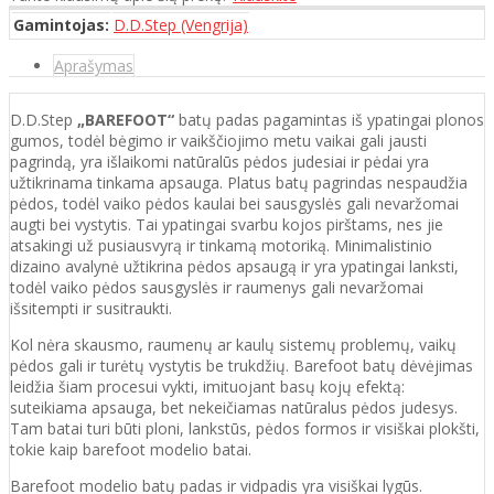
Gamintojas:
D.D.Step (Vengrija)
Aprašymas
D.D.Step
„BAREFOOT“
batų padas pagamintas iš ypatingai plonos
gumos, todėl bėgimo ir vaikščiojimo metu vaikai gali jausti
pagrindą, yra išlaikomi natūralūs pėdos judesiai ir pėdai yra
užtikrinama tinkama apsauga. Platus batų pagrindas nespaudžia
pėdos, todėl vaiko pėdos kaulai bei sausgyslės gali nevaržomai
augti bei vystytis. Tai ypatingai svarbu kojos pirštams, nes jie
atsakingi už pusiausvyrą ir tinkamą motoriką. Minimalistinio
dizaino avalynė užtikrina pėdos apsaugą ir yra ypatingai lanksti,
todėl vaiko pėdos sausgyslės ir raumenys gali nevaržomai
išsitempti ir susitraukti.
Kol nėra skausmo, raumenų ar kaulų sistemų problemų, vaikų
pėdos gali ir turėtų vystytis be trukdžių. Barefoot batų dėvėjimas
leidžia šiam procesui vykti, imituojant basų kojų efektą:
suteikiama apsauga, bet nekeičiamas natūralus pėdos judesys.
Tam batai turi būti ploni, lankstūs, pėdos formos ir visiškai plokšti,
tokie kaip barefoot modelio batai.
Barefoot modelio batų padas ir vidpadis yra visiškai lygūs.