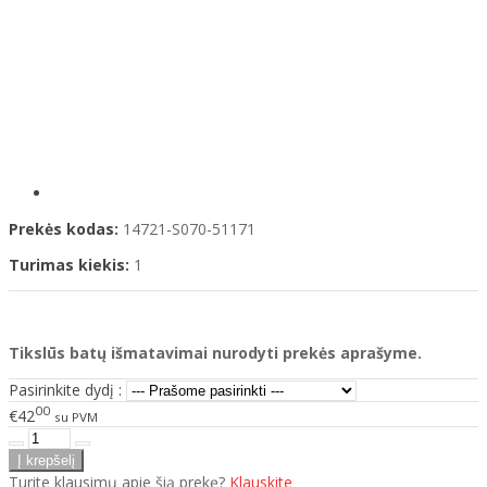
Prekės kodas:
14721-S070-51171
Turimas kiekis:
1
Tikslūs batų išmatavimai nurodyti prekės aprašyme.
Pasirinkite dydį :
00
€42
su PVM
Turite klausimų apie šią prekę?
Klauskite