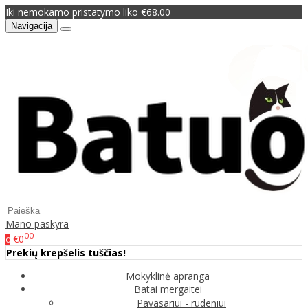
Iki nemokamo pristatymo liko €68.00
Navigacija
Mano paskyra
00
€0
0
Prekių krepšelis tuščias!
Mokyklinė apranga
Batai mergaitei
Pavasariui - rudeniui