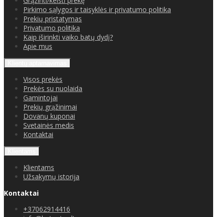
Grąžinti/keisti prekę
Pirkimo sąlygos ir taisyklės ir privatumo politika
Prekių pristatymas
Privatumo politika
Kaip iširinkti vaiko batų dydį?
Apie mus
Klientų aptarnavimas
Visos prekės
Prekės su nuolaida
Gamintojai
Prekių grąžinimai
Dovanų kuponai
Svetainės medis
Kontaktai
Klientams
Klientams
Užsakymų istorija
Kontaktai
+37062914416