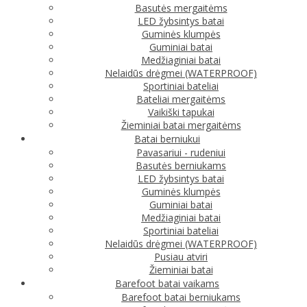
Basutės mergaitėms
LED žybsintys batai
Guminės klumpės
Guminiai batai
Medžiaginiai batai
Nelaidūs drėgmei (WATERPROOF)
Sportiniai bateliai
Bateliai mergaitėms
Vaikiški tapukai
Žieminiai batai mergaitėms
Batai berniukui
Pavasariui - rudeniui
Basutės berniukams
LED žybsintys batai
Guminės klumpės
Guminiai batai
Medžiaginiai batai
Sportiniai bateliai
Nelaidūs drėgmei (WATERPROOF)
Pusiau atviri
Žieminiai batai
Barefoot batai vaikams
Barefoot batai berniukams