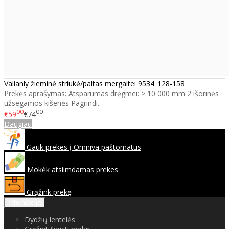
Valianly žieminė striukė/paltas mergaitei 9534_128-158
Prekės aprašymas: Atsparumas drėgmei: > 10 000 mm 2 išorinės
užsegamos kišenės Pagrindi..
00
00
€59
€74
Daugiau
Gauk prekes į Omniva paštomatus
Mokėk atsiimdamas prekes
Grąžink prekę
Informacija
Dydžių lentelės