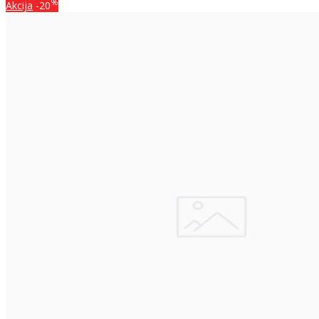
%
Akcija
-20