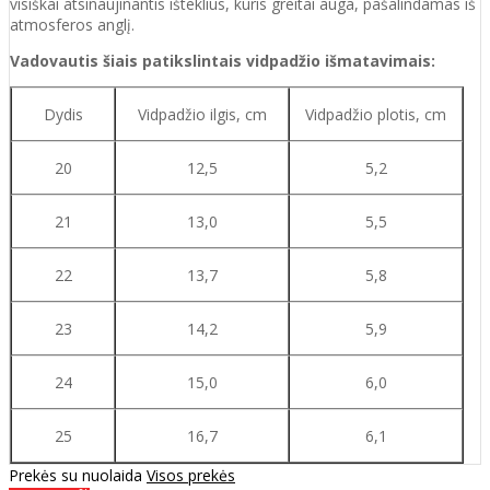
visiškai atsinaujinantis išteklius, kuris greitai auga, pašalindamas iš
atmosferos anglį.
Vadovautis šiais patikslintais vidpadžio išmatavimais:
Dydis
Vidpadžio ilgis, cm
Vidpadžio plotis, cm
20
12,5
5,2
21
13,0
5,5
22
13,7
5,8
23
14,2
5,9
24
15,0
6,0
25
16,7
6,1
Prekės su nuolaida
Visos prekės