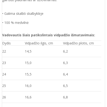
• Galima skalbti skalbyklėje
• 100 % medvilnė
Vadovautis šiais patikslintais vidpadžio išmatavimais:
Dydis
Vidpadžio ilgis, cm
Vidpadžio plotis, cm
22
14,5
6,2
23
15,0
6,3
24
15,5
6,4
25
16,0
6,5
26
16,6
6,8