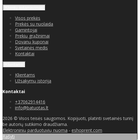
Klientų aptarnavimas
Visos prekės
Prekės su nuolaida
Gamintojai
Prekių grąžinimai
Dovanų kuponai
Svetainės medis
Kontaktai
Klientams
Klientams
Užsakymų istorija
Kontaktai
+37062914416
info@batuotas.lt
2026 © Visos teisės saugomos. Kopijuoti, platinti svetainės turinį
be autorių sutikimo draudžiama.
Elektroninių parduotuvių nuoma
-
eshoprent.com
Rašyti