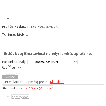
Prekės kodas:
15130-F093-52407A
Turimas kiekis:
1
Tikslūs batų išmatavimai nurodyti prekės aprašyme.
Pasirinkite dydį :
00
€33
su PVM
Turite klausimų apie šią prekę?
Klauskite
Gamintojas:
D.D.Step (Vengrija)
Aprašymas