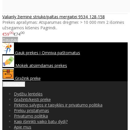
Valianly žieminė striukė/paltas mergaitei 9534_128-158
Prekės aprašymas: Atsparumas drėgmei: > 10 000 mm 2 išorinės
užsegamos kišenės Pagrindi..
00
00
€59
€74
Daugiau
Gauk prekes į Omniva paštomatus
Mokėk atsiimdamas prekes
Grąžink prekę
Informacija
Dydžių lentelės
Grąžinti/keisti prekę
Pirkimo sąlygos ir taisyklės ir privatumo politika
Prekių pristatymas
Privatumo politika
Kaip iširinkti vaiko batų dydį?
Apie mus