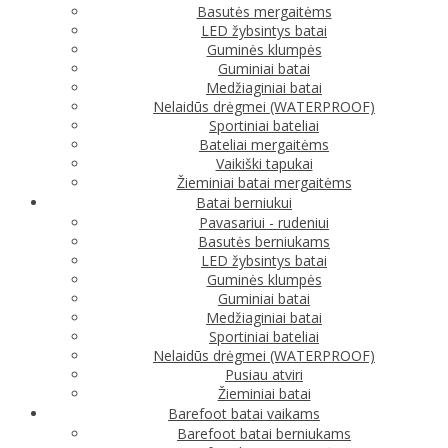
Basutės mergaitėms
LED žybsintys batai
Guminės klumpės
Guminiai batai
Medžiaginiai batai
Nelaidūs drėgmei (WATERPROOF)
Sportiniai bateliai
Bateliai mergaitėms
Vaikiški tapukai
Žieminiai batai mergaitėms
Batai berniukui
Pavasariui - rudeniui
Basutės berniukams
LED žybsintys batai
Guminės klumpės
Guminiai batai
Medžiaginiai batai
Sportiniai bateliai
Nelaidūs drėgmei (WATERPROOF)
Pusiau atviri
Žieminiai batai
Barefoot batai vaikams
Barefoot batai berniukams