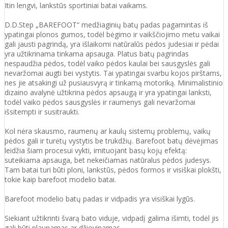
Itin lengvi, lankstūs sportiniai batai vaikams.
D.D.Step „BAREFOOT“ medžiaginių batų padas pagamintas iš
ypatingai plonos gumos, todėl bėgimo ir vaikščiojimo metu vaikai
gali jausti pagrindą, yra išlaikomi natūralūs pėdos judesiai ir pėdai
yra užtikrinama tinkama apsauga. Platus batų pagrindas
nespaudžia pėdos, todėl vaiko pėdos kaulai bei sausgyslės gali
nevaržomai augti bei vystytis. Tai ypatingai svarbu kojos pirštams,
nes jie atsakingi už pusiausvyrą ir tinkamą motoriką. Minimalistinio
dizaino avalynė užtikrina pėdos apsaugą ir yra ypatingai lanksti,
todėl vaiko pėdos sausgyslės ir raumenys gali nevaržomai
išsitempti ir susitraukti.
Kol nėra skausmo, raumenų ar kaulų sistemų problemų, vaikų
pėdos gali ir turėtų vystytis be trukdžių. Barefoot batų dėvėjimas
leidžia šiam procesui vykti, imituojant basų kojų efektą:
suteikiama apsauga, bet nekeičiamas natūralus pėdos judesys.
Tam batai turi būti ploni, lankstūs, pėdos formos ir visiškai plokšti,
tokie kaip barefoot modelio batai.
Barefoot modelio batų padas ir vidpadis yra visiškai lygūs.
Siekiant užtikrinti švarą bato viduje, vidpadį galima išimti, todėl jis
gali būti plaunamas ar džiovinamas.