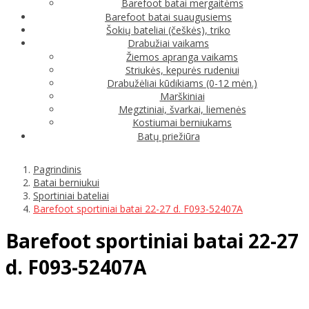
Barefoot batai mergaitėms
Barefoot batai suaugusiems
Šokių bateliai (češkės), triko
Drabužiai vaikams
Žiemos apranga vaikams
Striukės, kepurės rudeniui
Drabužėliai kūdikiams (0-12 mėn.)
Marškiniai
Megztiniai, švarkai, liemenės
Kostiumai berniukams
Batų priežiūra
Pagrindinis
Batai berniukui
Sportiniai bateliai
Barefoot sportiniai batai 22-27 d. F093-52407A
Barefoot sportiniai batai 22-27
d. F093-52407A