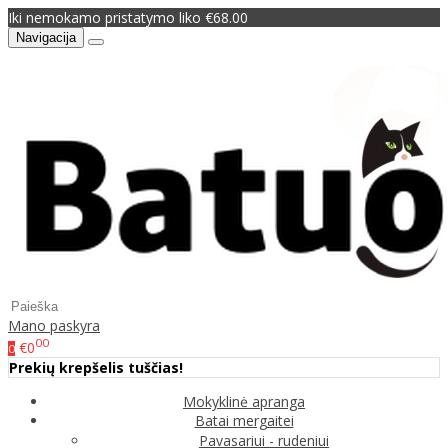
Iki nemokamo pristatymo liko €68.00
Navigacija
Mano paskyra
00
€0
0
Prekių krepšelis tuščias!
Mokyklinė apranga
Batai mergaitei
Pavasariui - rudeniui