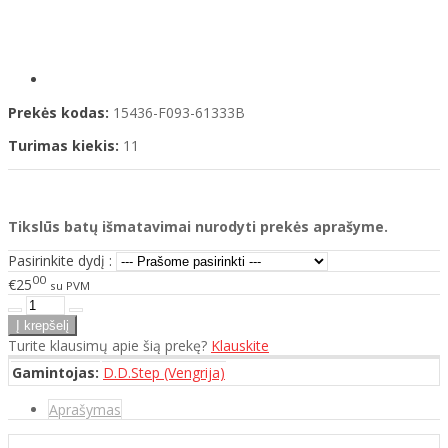
Prekės kodas:
15436-F093-61333B
Turimas kiekis:
11
Tikslūs batų išmatavimai nurodyti prekės aprašyme.
Pasirinkite dydį :
00
€25
su PVM
Turite klausimų apie šią prekę?
Klauskite
Gamintojas:
D.D.Step (Vengrija)
Aprašymas