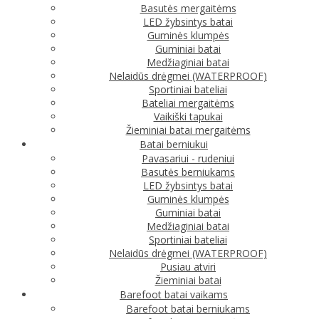
Basutės mergaitėms
LED žybsintys batai
Guminės klumpės
Guminiai batai
Medžiaginiai batai
Nelaidūs drėgmei (WATERPROOF)
Sportiniai bateliai
Bateliai mergaitėms
Vaikiški tapukai
Žieminiai batai mergaitėms
Batai berniukui
Pavasariui - rudeniui
Basutės berniukams
LED žybsintys batai
Guminės klumpės
Guminiai batai
Medžiaginiai batai
Sportiniai bateliai
Nelaidūs drėgmei (WATERPROOF)
Pusiau atviri
Žieminiai batai
Barefoot batai vaikams
Barefoot batai berniukams