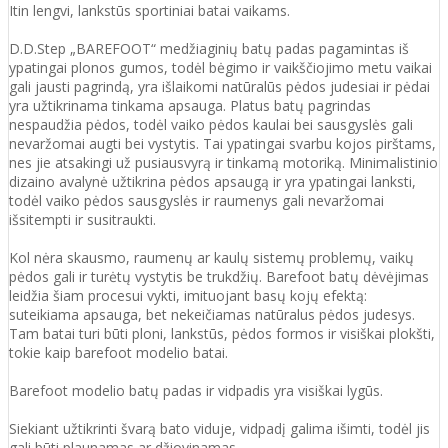
Itin lengvi, lankstūs sportiniai batai vaikams.
D.D.Step „BAREFOOT“ medžiaginių batų padas pagamintas iš
ypatingai plonos gumos, todėl bėgimo ir vaikščiojimo metu vaikai
gali jausti pagrindą, yra išlaikomi natūralūs pėdos judesiai ir pėdai
yra užtikrinama tinkama apsauga. Platus batų pagrindas
nespaudžia pėdos, todėl vaiko pėdos kaulai bei sausgyslės gali
nevaržomai augti bei vystytis. Tai ypatingai svarbu kojos pirštams,
nes jie atsakingi už pusiausvyrą ir tinkamą motoriką. Minimalistinio
dizaino avalynė užtikrina pėdos apsaugą ir yra ypatingai lanksti,
todėl vaiko pėdos sausgyslės ir raumenys gali nevaržomai
išsitempti ir susitraukti.
Kol nėra skausmo, raumenų ar kaulų sistemų problemų, vaikų
pėdos gali ir turėtų vystytis be trukdžių. Barefoot batų dėvėjimas
leidžia šiam procesui vykti, imituojant basų kojų efektą:
suteikiama apsauga, bet nekeičiamas natūralus pėdos judesys.
Tam batai turi būti ploni, lankstūs, pėdos formos ir visiškai plokšti,
tokie kaip barefoot modelio batai.
Barefoot modelio batų padas ir vidpadis yra visiškai lygūs.
Siekiant užtikrinti švarą bato viduje, vidpadį galima išimti, todėl jis
gali būti plaunamas ar džiovinamas.