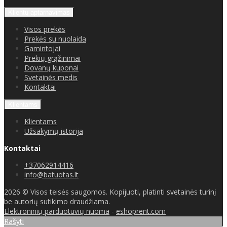
Klientų aptarnavimas
Visos prekės
Prekės su nuolaida
Gamintojai
Prekių grąžinimai
Dovanų kuponai
Svetainės medis
Kontaktai
Klientams
Klientams
Užsakymų istorija
Kontaktai
+37062914416
info@batuotas.lt
2026 © Visos teisės saugomos. Kopijuoti, platinti svetainės turinį
be autorių sutikimo draudžiama.
Elektroninių parduotuvių nuoma
-
eshoprent.com
Rašyti