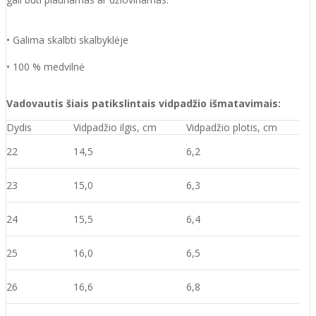
• Galima skalbti skalbyklėje
• 100 % medvilnė
Vadovautis šiais patikslintais vidpadžio išmatavimais:
Dydis
Vidpadžio ilgis, cm
Vidpadžio plotis, cm
22
14,5
6,2
23
15,0
6,3
24
15,5
6,4
25
16,0
6,5
26
16,6
6,8