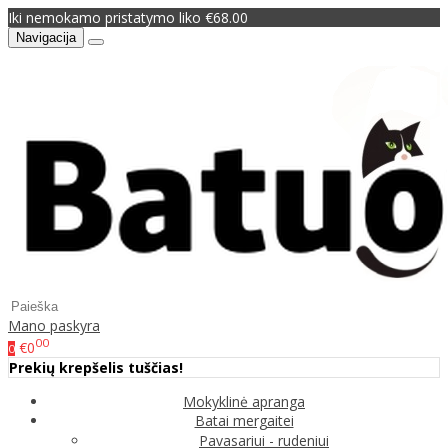
Iki nemokamo pristatymo liko €68.00
Navigacija
Mano paskyra
00
€0
0
Prekių krepšelis tuščias!
Mokyklinė apranga
Batai mergaitei
Pavasariui - rudeniui