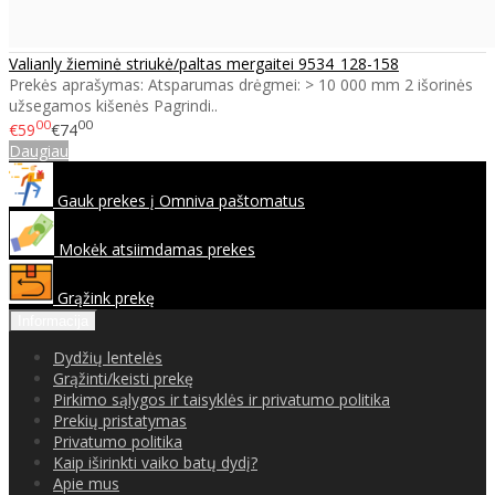
Valianly žieminė striukė/paltas mergaitei 9534_128-158
Prekės aprašymas: Atsparumas drėgmei: > 10 000 mm 2 išorinės
užsegamos kišenės Pagrindi..
00
00
€59
€74
Daugiau
Gauk prekes į Omniva paštomatus
Mokėk atsiimdamas prekes
Grąžink prekę
Informacija
Dydžių lentelės
Grąžinti/keisti prekę
Pirkimo sąlygos ir taisyklės ir privatumo politika
Prekių pristatymas
Privatumo politika
Kaip iširinkti vaiko batų dydį?
Apie mus