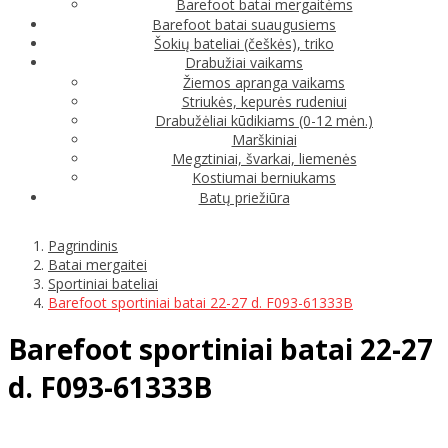
Barefoot batai mergaitėms
Barefoot batai suaugusiems
Šokių bateliai (češkės), triko
Drabužiai vaikams
Žiemos apranga vaikams
Striukės, kepurės rudeniui
Drabužėliai kūdikiams (0-12 mėn.)
Marškiniai
Megztiniai, švarkai, liemenės
Kostiumai berniukams
Batų priežiūra
Pagrindinis
Batai mergaitei
Sportiniai bateliai
Barefoot sportiniai batai 22-27 d. F093-61333B
Barefoot sportiniai batai 22-27
d. F093-61333B