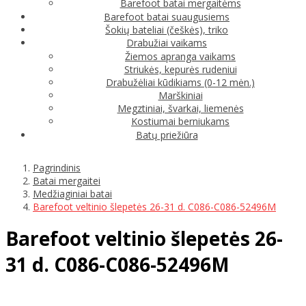
Barefoot batai mergaitėms
Barefoot batai suaugusiems
Šokių bateliai (češkės), triko
Drabužiai vaikams
Žiemos apranga vaikams
Striukės, kepurės rudeniui
Drabužėliai kūdikiams (0-12 mėn.)
Marškiniai
Megztiniai, švarkai, liemenės
Kostiumai berniukams
Batų priežiūra
Pagrindinis
Batai mergaitei
Medžiaginiai batai
Barefoot veltinio šlepetės 26-31 d. C086-C086-52496M
Barefoot veltinio šlepetės 26-
31 d. C086-C086-52496M