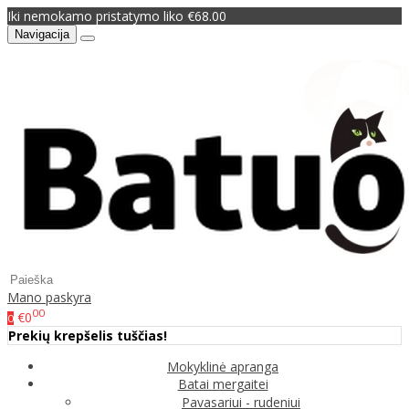
Iki nemokamo pristatymo liko €68.00
Navigacija
Mano paskyra
00
€0
0
Prekių krepšelis tuščias!
Mokyklinė apranga
Batai mergaitei
Pavasariui - rudeniui