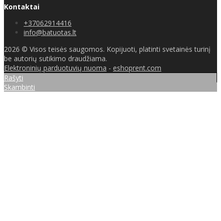
Kontaktai
+37062914416
info@batuotas.lt
2026 © Visos teisės saugomos. Kopijuoti, platinti svetainės turinį
be autorių sutikimo draudžiama.
Elektroninių parduotuvių nuoma
-
eshoprent.com
Rašyti
Skambinti