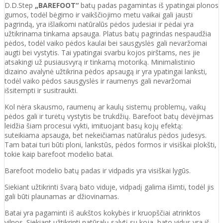
D.D.Step
„BAREFOOT“
batų padas pagamintas iš ypatingai plonos
gumos, todėl bėgimo ir vaikščiojimo metu vaikai gali jausti
pagrindą, yra išlaikomi natūralūs pėdos judesiai ir pėdai yra
užtikrinama tinkama apsauga. Platus batų pagrindas nespaudžia
pėdos, todėl vaiko pėdos kaulai bei sausgyslės gali nevaržomai
augti bei vystytis. Tai ypatingai svarbu kojos pirštams, nes jie
atsakingi už pusiausvyrą ir tinkamą motoriką. Minimalistinio
dizaino avalynė užtikrina pėdos apsaugą ir yra ypatingai lanksti,
todėl vaiko pėdos sausgyslės ir raumenys gali nevaržomai
išsitempti ir susitraukti.
Kol nėra skausmo, raumenų ar kaulų sistemų problemų, vaikų
pėdos gali ir turėtų vystytis be trukdžių. Barefoot batų dėvėjimas
leidžia šiam procesui vykti, imituojant basų kojų efektą:
suteikiama apsauga, bet nekeičiamas natūralus pėdos judesys.
Tam batai turi būti ploni, lankstūs, pėdos formos ir visiškai plokšti,
tokie kaip barefoot modelio batai.
Barefoot modelio batų padas ir vidpadis yra visiškai lygūs.
Siekiant užtikrinti švarą bato viduje, vidpadį galima išimti, todėl jis
gali būti plaunamas ar džiovinamas.
Batai yra pagaminti iš aukštos kokybės ir
kruopščiai atrinktos
vilnos.
Siekiant užtikrinti natūralų sąlytį su koja, bato vidus yra iš