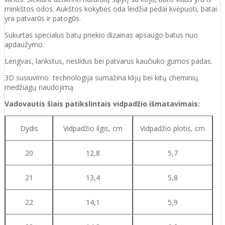
minkštos odos. Aukštos kokybės oda
leidžia pėdai kvėpuoti,
batai
yra patvarūs ir patogūs.
Sukurtas specialus batų priekio dizainas apsaugo batus nuo
apdaužymo.
Lengvas, lankstus, neslidus bei patvarus kaučiuko
gumos
padas
.
3D susiuvimo technologija sumažina klijų bei kitų cheminių
medžiagų naudojimą.
Vadovautis šiais patikslintais vidpadžio išmatavimais:
Dydis
Vidpadžio ilgis, cm
Vidpadžio plotis, cm
20
12,8
5,7
21
13,4
5,8
22
14,1
5,9