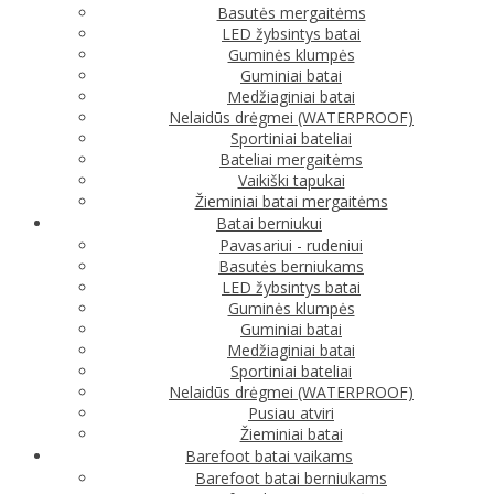
Basutės mergaitėms
LED žybsintys batai
Guminės klumpės
Guminiai batai
Medžiaginiai batai
Nelaidūs drėgmei (WATERPROOF)
Sportiniai bateliai
Bateliai mergaitėms
Vaikiški tapukai
Žieminiai batai mergaitėms
Batai berniukui
Pavasariui - rudeniui
Basutės berniukams
LED žybsintys batai
Guminės klumpės
Guminiai batai
Medžiaginiai batai
Sportiniai bateliai
Nelaidūs drėgmei (WATERPROOF)
Pusiau atviri
Žieminiai batai
Barefoot batai vaikams
Barefoot batai berniukams