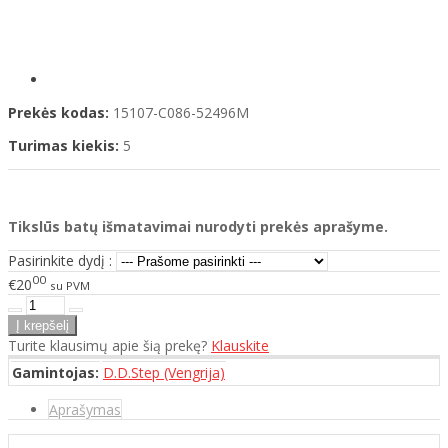
Prekės kodas:
15107-C086-52496M
Turimas kiekis:
5
Tikslūs batų išmatavimai nurodyti prekės aprašyme.
Pasirinkite dydį :
00
€20
su PVM
Turite klausimų apie šią prekę?
Klauskite
Gamintojas:
D.D.Step (Vengrija)
Aprašymas