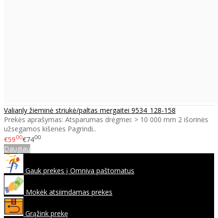
Valianly žieminė striukė/paltas mergaitei 9534_128-158
Prekės aprašymas: Atsparumas drėgmei: > 10 000 mm 2 išorinės
užsegamos kišenės Pagrindi..
00
00
€59
€74
Daugiau
Gauk prekes į Omniva paštomatus
Mokėk atsiimdamas prekes
Grąžink prekę