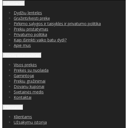
Informacija
Dydžių lentelės
Grąžinti/keisti prekę
Pirkimo sąlygos ir taisyklės ir privatumo politika
Prekių pristatymas
Privatumo politika
Kaip iširinkti vaiko batų dydį?
Apie mus
Klientų aptarnavimas
Visos prekės
Prekės su nuolaida
Gamintojai
Prekių grąžinimai
Dovanų kuponai
Svetainės medis
Kontaktai
Klientams
Klientams
Užsakymų istorija