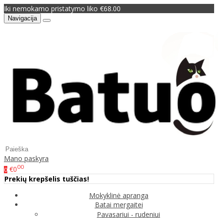
Iki nemokamo pristatymo liko €68.00
Navigacija
Mano paskyra
00
€0
0
Prekių krepšelis tuščias!
Mokyklinė apranga
Batai mergaitei
Pavasariui - rudeniui