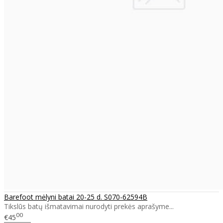
Barefoot mėlyni batai 20-25 d. S070-62594B
Tikslūs batų išmatavimai nurodyti prekės aprašyme...
00
€45