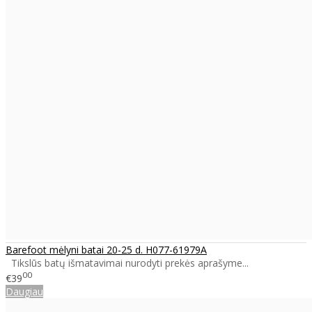
Barefoot mėlyni batai 20-25 d. H077-61979A
Tikslūs batų išmatavimai nurodyti prekės aprašyme...
00
€39
Daugiau