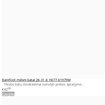
Barefoot mėlyni batai 26-31 d. H077-61979M
Tikslūs batų išmatavimai nurodyti prekės aprašyme...
00
€42
Daugiau