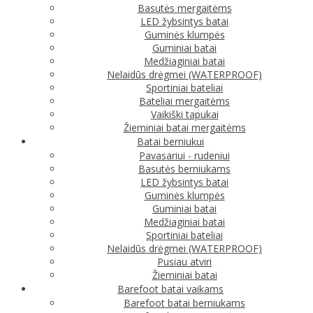
Basutės mergaitėms
LED žybsintys batai
Guminės klumpės
Guminiai batai
Medžiaginiai batai
Nelaidūs drėgmei (WATERPROOF)
Sportiniai bateliai
Bateliai mergaitėms
Vaikiški tapukai
Žieminiai batai mergaitėms
Batai berniukui
Pavasariui - rudeniui
Basutės berniukams
LED žybsintys batai
Guminės klumpės
Guminiai batai
Medžiaginiai batai
Sportiniai bateliai
Nelaidūs drėgmei (WATERPROOF)
Pusiau atviri
Žieminiai batai
Barefoot batai vaikams
Barefoot batai berniukams