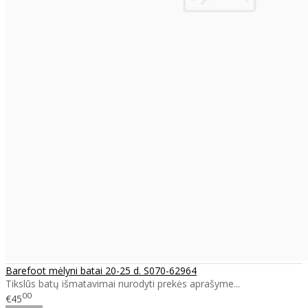
Barefoot mėlyni batai 20-25 d. S070-62964
Tikslūs batų išmatavimai nurodyti prekės aprašyme...
00
€45