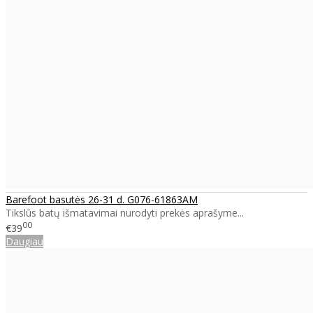
Barefoot basutės 26-31 d. G076-61863AM
Tikslūs batų išmatavimai nurodyti prekės aprašyme...
00
€39
Daugiau