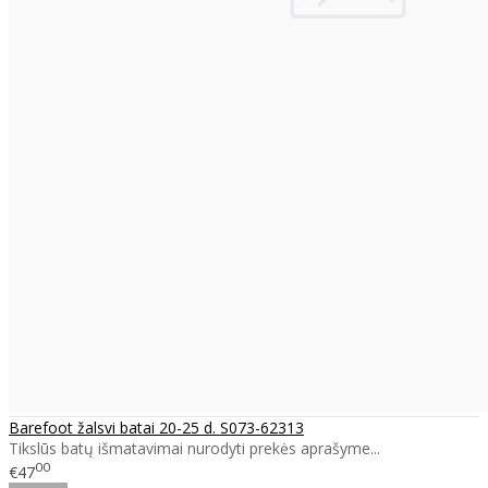
Barefoot žalsvi batai 20-25 d. S073-62313
Tikslūs batų išmatavimai nurodyti prekės aprašyme...
00
€47