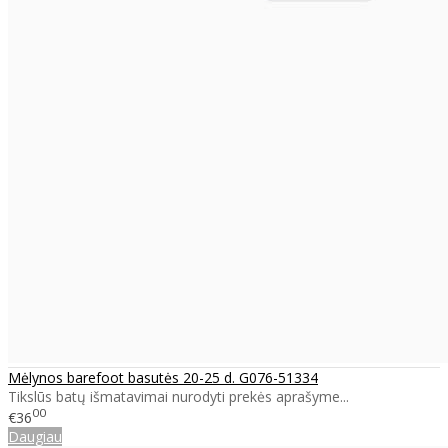
Mėlynos barefoot basutės 20-25 d. G076-51334
Tikslūs batų išmatavimai nurodyti prekės aprašyme...
00
€36
Daugiau