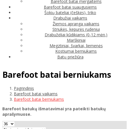
Barefoot batai mergaitėms
Barefoot batai suaugusiems
Šokių bateliai (češkės), triko
Drabužiai vaikams
Žiemos apranga vaikams
Striukės, kepurės rudeniui
Drabužėliai kūdikiams (0-12 mėn.)
Marškiniai
Megztiniai, švarkai, liemenės
Kostiumai berniukams
Batų priežiūra
Barefoot batai berniukams
Pagrindinis
Barefoot batai vaikams
Barefoot batai berniukams
Barefoot batukų išmatavimai yra pateikti batukų
aprašymuose.