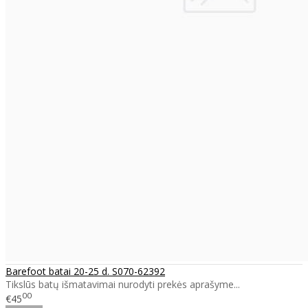
Barefoot batai 20-25 d. S070-62392
Tikslūs batų išmatavimai nurodyti prekės aprašyme...
00
€45