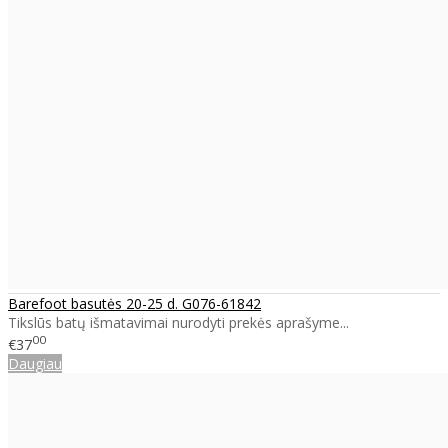
Barefoot basutės 20-25 d. G076-61842
Tikslūs batų išmatavimai nurodyti prekės aprašyme...
00
€37
Daugiau