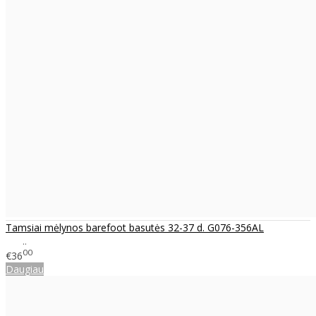
Tamsiai mėlynos barefoot basutės 32-37 d. G076-356AL
..
00
€36
Daugiau