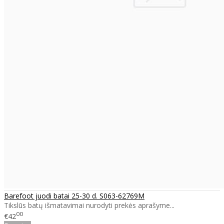
Barefoot juodi batai 25-30 d. S063-62769M
Tikslūs batų išmatavimai nurodyti prekės aprašyme...
00
€42