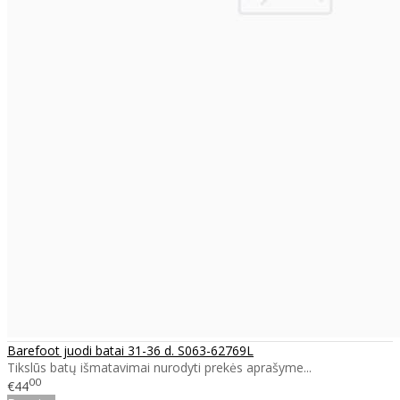
Barefoot juodi batai 31-36 d. S063-62769L
Tikslūs batų išmatavimai nurodyti prekės aprašyme...
00
€44