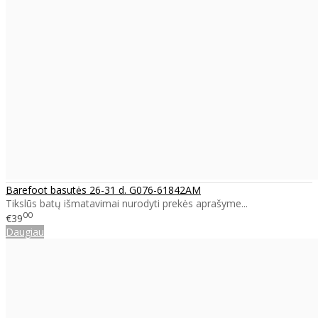
Barefoot basutės 26-31 d. G076-61842AM
Tikslūs batų išmatavimai nurodyti prekės aprašyme...
00
€39
Daugiau