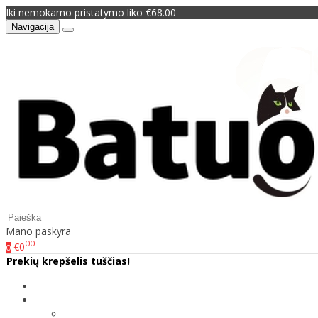
Iki nemokamo pristatymo liko €68.00
Navigacija
Mano paskyra
00
€0
0
Prekių krepšelis tuščias!