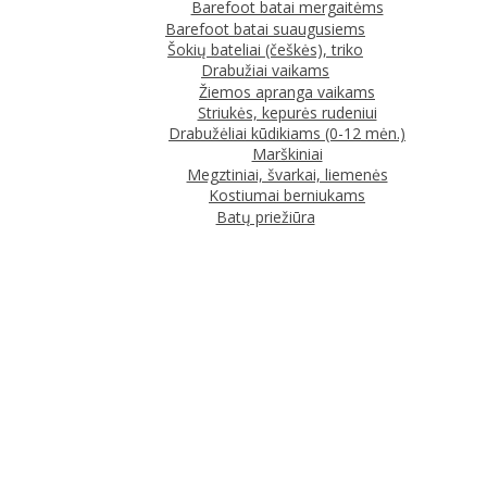
Barefoot batai mergaitėms
Barefoot batai suaugusiems
Šokių bateliai (češkės), triko
Drabužiai vaikams
Žiemos apranga vaikams
Striukės, kepurės rudeniui
Drabužėliai kūdikiams (0-12 mėn.)
Marškiniai
Megztiniai, švarkai, liemenės
Kostiumai berniukams
Batų priežiūra