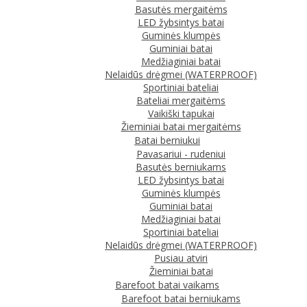
Basutės mergaitėms
LED žybsintys batai
Guminės klumpės
Guminiai batai
Medžiaginiai batai
Nelaidūs drėgmei (WATERPROOF)
Sportiniai bateliai
Bateliai mergaitėms
Vaikiški tapukai
Žieminiai batai mergaitėms
Batai berniukui
Pavasariui - rudeniui
Basutės berniukams
LED žybsintys batai
Guminės klumpės
Guminiai batai
Medžiaginiai batai
Sportiniai bateliai
Nelaidūs drėgmei (WATERPROOF)
Pusiau atviri
Žieminiai batai
Barefoot batai vaikams
Barefoot batai berniukams