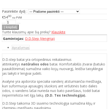
Pasirinkite dydį :
00
€54
su PVM
Turite klausimų apie šią prekę?
Klauskite
Gamintojas:
D.D.Step (Vengrija)
Aprašymas
D.D.step batai yra ortopedinius reikalavimus
atitinkantys
natūralios odos
batai. Komfortabilūs įtvarai (batuko
paaukštinimai) sumažina vaiko kojų nuovargį, leidžia taisyklingai
jas laikyti ir lengvai judėti.
Avalynė yra apdorota specialia vandenį atstumiančia medžiaga,
kuri suformuoja apsauginį sluoksnį ant viršutinės bato dalies
odos, o vandens lašai nurieda nuo bato paviršiaus, todėl batai
nepermirksta net ilgą laiką.
(D.D. Tex technologija).
D.D.Step taikoma 3D siuvimo technologija sumažina klijų ir
cheminių medžiagų naudojimą.