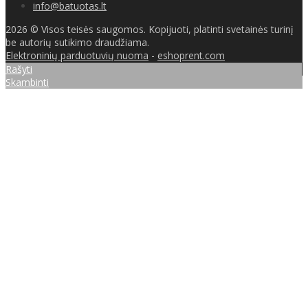
info@batuotas.lt
2026 © Visos teisės saugomos. Kopijuoti, platinti svetainės turinį
be autorių sutikimo draudžiama.
Elektroninių parduotuvių nuoma
-
eshoprent.com
Rašyti
Skambinti