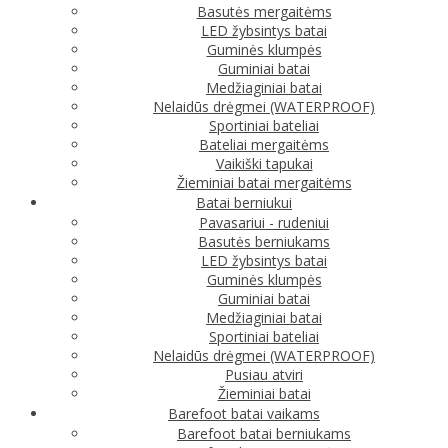
Basutės mergaitėms
LED žybsintys batai
Guminės klumpės
Guminiai batai
Medžiaginiai batai
Nelaidūs drėgmei (WATERPROOF)
Sportiniai bateliai
Bateliai mergaitėms
Vaikiški tapukai
Žieminiai batai mergaitėms
Batai berniukui
Pavasariui - rudeniui
Basutės berniukams
LED žybsintys batai
Guminės klumpės
Guminiai batai
Medžiaginiai batai
Sportiniai bateliai
Nelaidūs drėgmei (WATERPROOF)
Pusiau atviri
Žieminiai batai
Barefoot batai vaikams
Barefoot batai berniukams