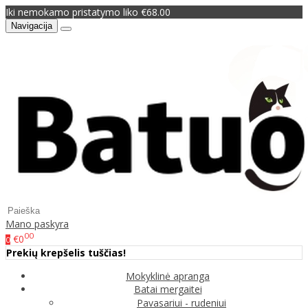
Iki nemokamo pristatymo liko €68.00
Navigacija
Mano paskyra
00
€0
0
Prekių krepšelis tuščias!
Mokyklinė apranga
Batai mergaitei
Pavasariui - rudeniui