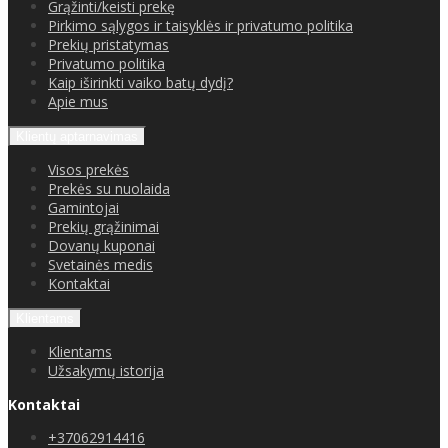
Grąžinti/keisti prekę
Pirkimo sąlygos ir taisyklės ir privatumo politika
Prekių pristatymas
Privatumo politika
Kaip iširinkti vaiko batų dydį?
Apie mus
Klientų aptarnavimas
Visos prekės
Prekės su nuolaida
Gamintojai
Prekių grąžinimai
Dovanų kuponai
Svetainės medis
Kontaktai
Klientams
Klientams
Užsakymų istorija
Kontaktai
+37062914416