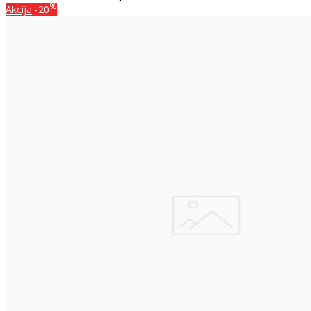
%
Akcija
-20