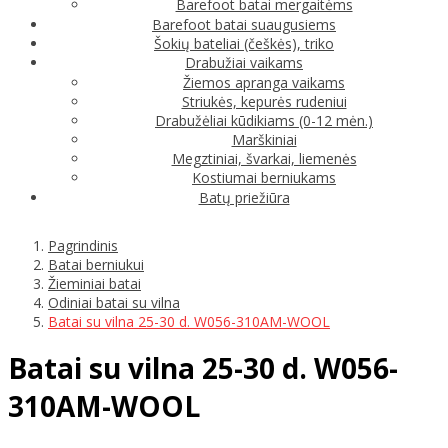
Barefoot batai mergaitėms
Barefoot batai suaugusiems
Šokių bateliai (češkės), triko
Drabužiai vaikams
Žiemos apranga vaikams
Striukės, kepurės rudeniui
Drabužėliai kūdikiams (0-12 mėn.)
Marškiniai
Megztiniai, švarkai, liemenės
Kostiumai berniukams
Batų priežiūra
Pagrindinis
Batai berniukui
Žieminiai batai
Odiniai batai su vilna
Batai su vilna 25-30 d. W056-310AM-WOOL
Batai su vilna 25-30 d. W056-
310AM-WOOL