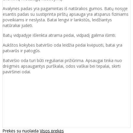
Avalynės padas yra pagamintas iš natūralios gumos. Batų nosyje
esantis padas su sustiprinta pirštų apsauga yra atsparus fiziniams
poveikiams ir neslysta. Batai lengvi ir lankstūs, leidžiantys
natūraliai judėti.
Batų vidpadyje išlenkta atrama pėdai, vidpadį galima išimti.
Aukštos kokybės batviršio oda leidžia pėdai kvėpuoti, batai yra
patvarūs ir patogūs.
Batviršio oda turi būti reguliariai prižiūrima. Apsaugai tinka nuo
drėgmės apsaugantys purškalai, odos vaškai bei tepalai, skirti
paviršinei odai.
Prekės su nuolaida
Visos prekės