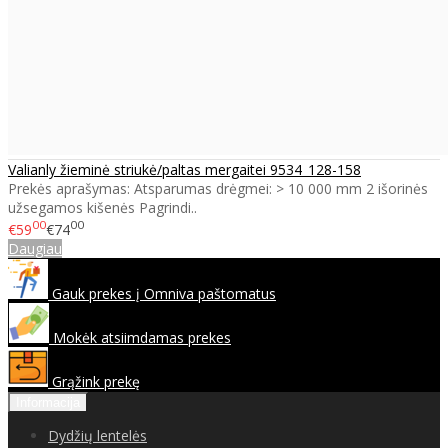
Valianly žieminė striukė/paltas mergaitei 9534_128-158
Prekės aprašymas: Atsparumas drėgmei: > 10 000 mm 2 išorinės
užsegamos kišenės Pagrindi..
00
00
€59
€74
Daugiau
Gauk prekes į Omniva paštomatus
Mokėk atsiimdamas prekes
Grąžink prekę
Informacija
Dydžių lentelės