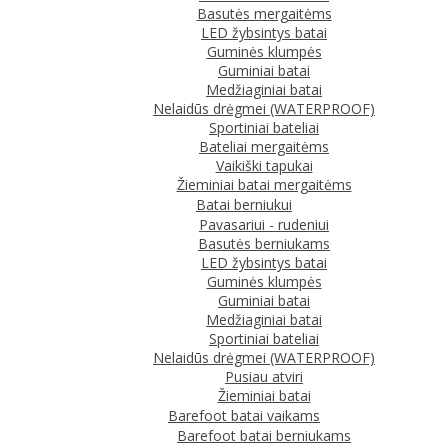
Basutės mergaitėms
LED žybsintys batai
Guminės klumpės
Guminiai batai
Medžiaginiai batai
Nelaidūs drėgmei (WATERPROOF)
Sportiniai bateliai
Bateliai mergaitėms
Vaikiški tapukai
Žieminiai batai mergaitėms
Batai berniukui
Pavasariui - rudeniui
Basutės berniukams
LED žybsintys batai
Guminės klumpės
Guminiai batai
Medžiaginiai batai
Sportiniai bateliai
Nelaidūs drėgmei (WATERPROOF)
Pusiau atviri
Žieminiai batai
Barefoot batai vaikams
Barefoot batai berniukams