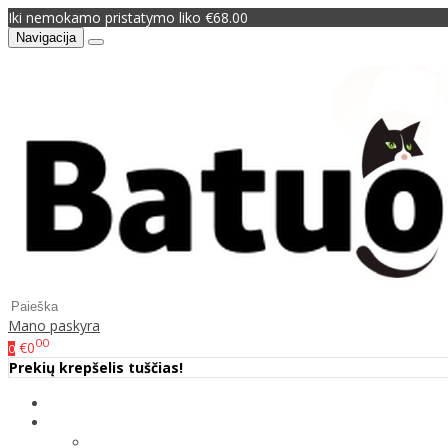
Iki nemokamo pristatymo liko €68.00
Navigacija
Mano paskyra
00
€0
0
Prekių krepšelis tuščias!