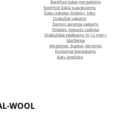
Barefoot batai mergaitėms
Barefoot batai suaugusiems
Šokių bateliai (češkės), triko
Drabužiai vaikams
Žiemos apranga vaikams
Striukės, kepurės rudeniui
Drabužėliai kūdikiams (0-12 mėn.)
Marškiniai
Megztiniai, švarkai, liemenės
Kostiumai berniukams
Batų priežiūra
96AL-WOOL