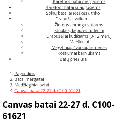
Barefoot batai mergaitėms
Barefoot batai suaugusiems
Šokių bateliai (češkės), triko
Drabužiai vaikams
Žiemos apranga vaikams
Striukės, kepurės rudeniui
Drabužėliai kūdikiams (0-12 mėn.)
Marškiniai
Megztiniai, švarkai, liemenės
Kostiumai berniukams
Batų priežiūra
Pagrindinis
Batai mergaitei
Medžiaginiai batai
Canvas batai 22-27 d. C100-61621
Canvas batai 22-27 d. C100-
61621