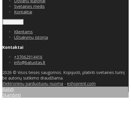
Dovanų kuponai
Svetainės medis
Kontaktai
Klientams
Klientams
Užsakymų istorija
Kontaktai
+37062914416
info@batuotas.lt
2026 © Visos teisės saugomos. Kopijuoti, platinti svetainės turinį
be autorių sutikimo draudžiama.
Elektroninių parduotuvių nuoma
-
eshoprent.com
Rašyti
Skambinti