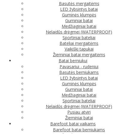
Basutės mergaitėms
LED žybsintys batai
Guminės klumpės
Guminiai batai
Medžiaginiai batai
Nelaidūs drėgmei (WATERPROOF)
Sportiniai bateliai
Bateliai mergaitėms
Vaikiški tapukai
Žieminiai batai mergaitėms
Batai berniukui
Pavasariui - rudeniui
Basutės berniukams
LED žybsintys batai
Guminės klumpės
Guminiai batai
Medžiaginiai batai
Sportiniai bateliai
Nelaidūs drėgmei (WATERPROOF)
Pusiau atviri
Žieminiai batai
Barefoot batai vaikams
Barefoot batai berniukams