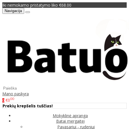
Iki nemokamo pristatymo liko €68.00
Navigacija
Mano paskyra
00
€0
0
Prekių krepšelis tuščias!
Mokyklinė apranga
Batai mergaitei
Pavasariui - rudeniui