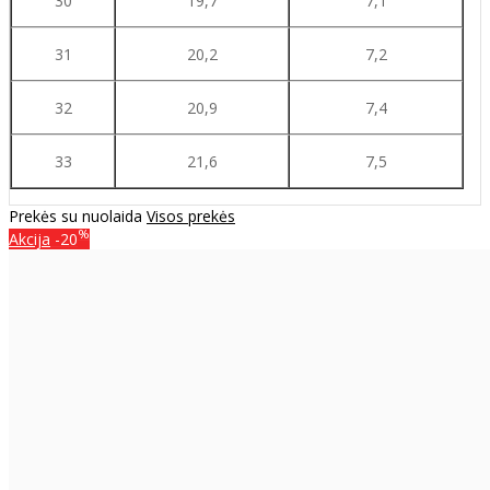
30
19,7
7,1
31
20,2
7,2
32
20,9
7,4
33
21,6
7,5
Prekės su nuolaida
Visos prekės
%
Akcija
-20