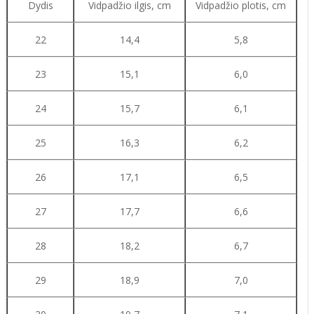
Dydis
Vidpadžio ilgis, cm
Vidpadžio plotis, cm
22
14,4
5,8
23
15,1
6,0
24
15,7
6,1
25
16,3
6,2
26
17,1
6,5
27
17,7
6,6
28
18,2
6,7
29
18,9
7,0