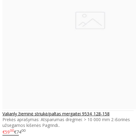
Valianly žieminė striukė/paltas mergaitei 9534_128-158
Prekės aprašymas: Atsparumas drėgmei: > 10 000 mm 2 išorinės
užsegamos kišenės Pagrindi..
00
00
€59
€74