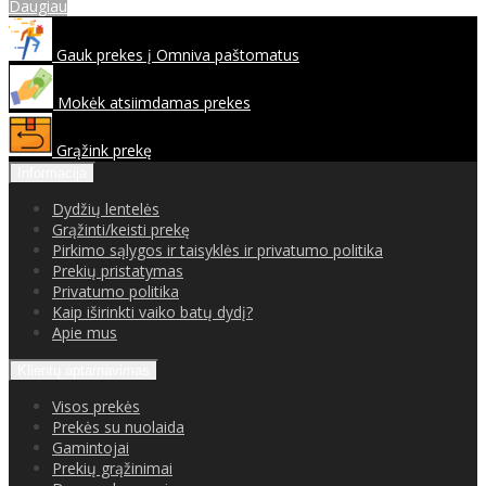
Daugiau
Gauk prekes į Omniva paštomatus
Mokėk atsiimdamas prekes
Grąžink prekę
Informacija
Dydžių lentelės
Grąžinti/keisti prekę
Pirkimo sąlygos ir taisyklės ir privatumo politika
Prekių pristatymas
Privatumo politika
Kaip iširinkti vaiko batų dydį?
Apie mus
Klientų aptarnavimas
Visos prekės
Prekės su nuolaida
Gamintojai
Prekių grąžinimai