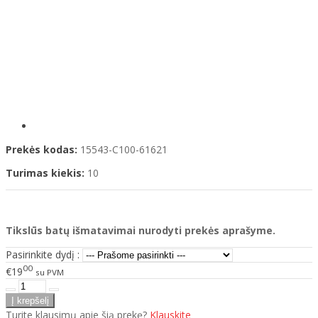
Prekės kodas:
15543-C100-61621
Turimas kiekis:
10
Tikslūs batų išmatavimai nurodyti prekės aprašyme.
Pasirinkite dydį :
00
€19
su PVM
Turite klausimų apie šią prekę?
Klauskite