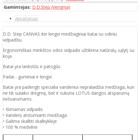
Gamintojas:
D.D.Step (Vengrija)
Aprašymas
D.D. Step CANVAS itin lengvi medžiaginiai batai su odiniu
vidpadžiu.
Ergonomiškas minkštos odos vidpadis užtikrina natūralų sąlytį su
koja.
Batai yra lankstūs ir patogūs.
Padai - guminiai ir lengvi.
Batai yra padengti specialia vandeniui nepralaidžia medžiaga, kuri
ne tik sulaiko drėgmę, bet ir sukuria LOTUS dangos atsparumą
nešvarumams.
• Išimamas vidpadis
• Vandenį atstumianti medžiaga
• Galima skalbti skalbyklėje
• 100 % medvilnė