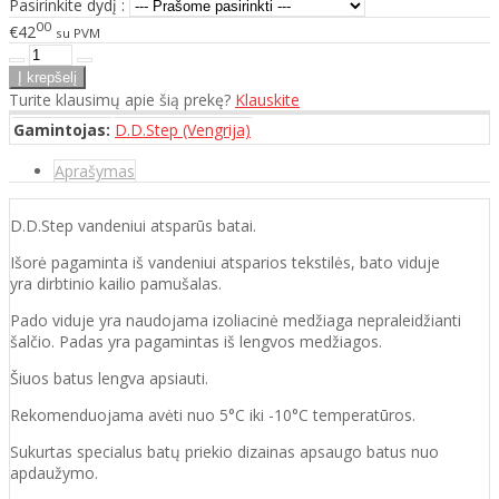
Pasirinkite dydį :
00
€42
su PVM
Turite klausimų apie šią prekę?
Klauskite
Gamintojas:
D.D.Step (Vengrija)
Aprašymas
D.D.Step vandeniui atsparūs batai.
Išorė pagaminta iš vandeniui atsparios tekstilės, bato viduje
yra dirbtinio kailio pamušalas.
Pado viduje yra naudojama izoliacinė medžiaga nepraleidžianti
šalčio. Padas yra pagamintas iš lengvos medžiagos.
Šiuos batus lengva apsiauti.
Rekomenduojama avėti nuo 5°C iki -10°C temperatūros.
Sukurtas specialus batų priekio dizainas apsaugo batus nuo
apdaužymo.