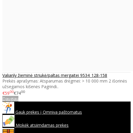
Valianly žieminė striukė/paltas mergaitei 9534_128-158
Prekės aprašymas: Atsparumas drėgmei: > 10 000 mm 2 išorinės
užsegamos kišenės Pagrindi..
00
00
€59
€74
Daugiau
Gauk prekes į Omniva paštomatus
Mokėk atsiimdamas prekes