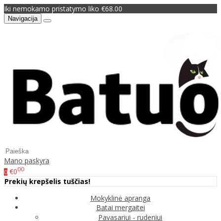
Iki nemokamo pristatymo liko €68.00
Navigacija
Mano paskyra
00
€0
0
Prekių krepšelis tuščias!
Mokyklinė apranga
Batai mergaitei
Pavasariui - rudeniui