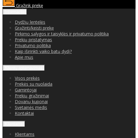
Grąžink prekę
Informacija
Dydžių lentelės
Grąžinti/keisti prekę
Pirkimo sąlygos ir taisyklės ir privatumo politika
Prekių pristatymas
Privatumo politika
Kaip iširinkti vaiko batų dydį?
Apie mus
Klientų aptarnavimas
Visos prekės
Prekės su nuolaida
Gamintojai
Prekių grąžinimai
Dovanų kuponai
Svetainės medis
Kontaktai
Klientams
Klientams