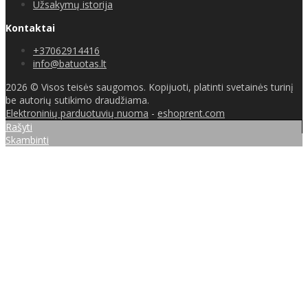
Užsakymų istorija
Kontaktai
+37062914416
info@batuotas.lt
2026 © Visos teisės saugomos. Kopijuoti, platinti svetainės turinį
be autorių sutikimo draudžiama.
Elektroninių parduotuvių nuoma
-
eshoprent.com
Rašyti
Skambinti