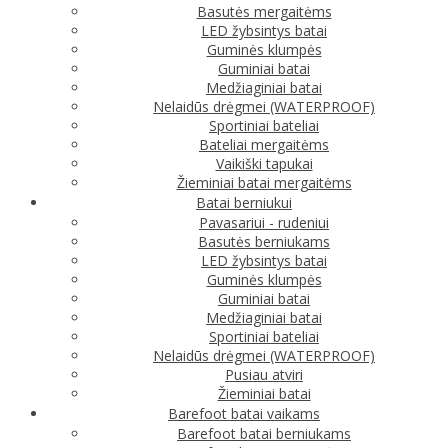
Basutės mergaitėms
LED žybsintys batai
Guminės klumpės
Guminiai batai
Medžiaginiai batai
Nelaidūs drėgmei (WATERPROOF)
Sportiniai bateliai
Bateliai mergaitėms
Vaikiški tapukai
Žieminiai batai mergaitėms
Batai berniukui
Pavasariui - rudeniui
Basutės berniukams
LED žybsintys batai
Guminės klumpės
Guminiai batai
Medžiaginiai batai
Sportiniai bateliai
Nelaidūs drėgmei (WATERPROOF)
Pusiau atviri
Žieminiai batai
Barefoot batai vaikams
Barefoot batai berniukams