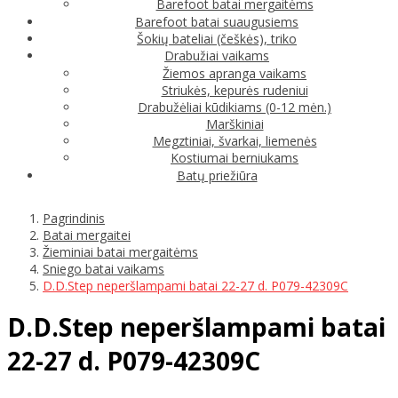
Barefoot batai mergaitėms
Barefoot batai suaugusiems
Šokių bateliai (češkės), triko
Drabužiai vaikams
Žiemos apranga vaikams
Striukės, kepurės rudeniui
Drabužėliai kūdikiams (0-12 mėn.)
Marškiniai
Megztiniai, švarkai, liemenės
Kostiumai berniukams
Batų priežiūra
Pagrindinis
Batai mergaitei
Žieminiai batai mergaitėms
Sniego batai vaikams
D.D.Step neperšlampami batai 22-27 d. P079-42309C
D.D.Step neperšlampami batai
22-27 d. P079-42309C