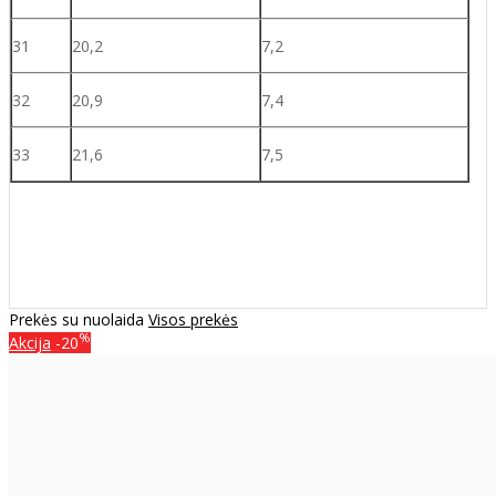
31
20,2
7,2
32
20,9
7,4
33
21,6
7,5
Prekės su nuolaida
Visos prekės
%
Akcija
-20