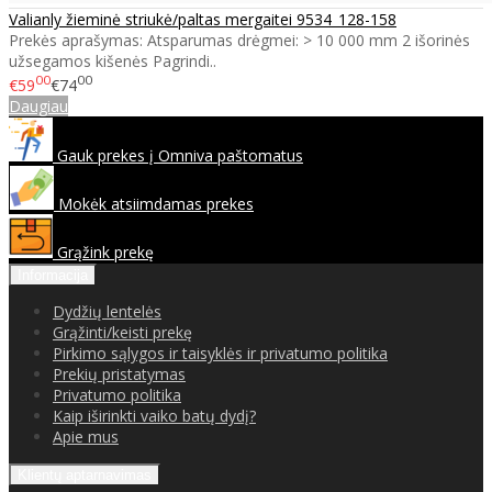
Valianly žieminė striukė/paltas mergaitei 9534_128-158
Prekės aprašymas: Atsparumas drėgmei: > 10 000 mm 2 išorinės
užsegamos kišenės Pagrindi..
00
00
€59
€74
Daugiau
Gauk prekes į Omniva paštomatus
Mokėk atsiimdamas prekes
Grąžink prekę
Informacija
Dydžių lentelės
Grąžinti/keisti prekę
Pirkimo sąlygos ir taisyklės ir privatumo politika
Prekių pristatymas
Privatumo politika
Kaip iširinkti vaiko batų dydį?
Apie mus
Klientų aptarnavimas