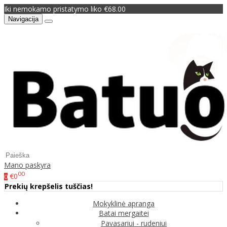
Iki nemokamo pristatymo liko €68.00
Navigacija
Mano paskyra
00
€0
0
Prekių krepšelis tuščias!
Mokyklinė apranga
Batai mergaitei
Pavasariui - rudeniui