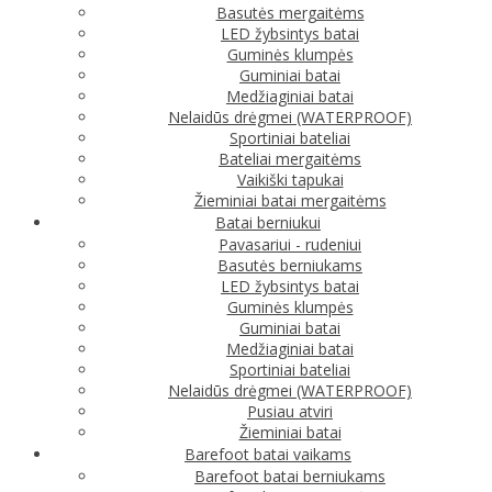
Basutės mergaitėms
LED žybsintys batai
Guminės klumpės
Guminiai batai
Medžiaginiai batai
Nelaidūs drėgmei (WATERPROOF)
Sportiniai bateliai
Bateliai mergaitėms
Vaikiški tapukai
Žieminiai batai mergaitėms
Batai berniukui
Pavasariui - rudeniui
Basutės berniukams
LED žybsintys batai
Guminės klumpės
Guminiai batai
Medžiaginiai batai
Sportiniai bateliai
Nelaidūs drėgmei (WATERPROOF)
Pusiau atviri
Žieminiai batai
Barefoot batai vaikams
Barefoot batai berniukams