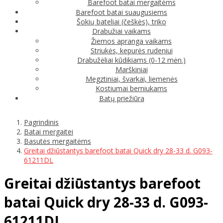
Barefoot batai mergaitėms
Barefoot batai suaugusiems
Šokių bateliai (češkės), triko
Drabužiai vaikams
Žiemos apranga vaikams
Striukės, kepurės rudeniui
Drabužėliai kūdikiams (0-12 mėn.)
Marškiniai
Megztiniai, švarkai, liemenės
Kostiumai berniukams
Batų priežiūra
Pagrindinis
Batai mergaitei
Basutės mergaitėms
Greitai džiūstantys barefoot batai Quick dry 28-33 d. G093-
61211DL
Greitai džiūstantys barefoot
batai Quick dry 28-33 d. G093-
61211DL