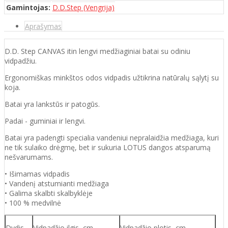
Gamintojas:
D.D.Step (Vengrija)
Aprašymas
D.D. Step CANVAS itin lengvi medžiaginiai batai su odiniu
vidpadžiu.
Ergonomiškas minkštos odos vidpadis užtikrina natūralų sąlytį su
koja.
Batai yra lankstūs ir patogūs.
Padai - guminiai ir lengvi.
Batai yra padengti specialia vandeniui nepralaidžia medžiaga, kuri
ne tik sulaiko drėgmę, bet ir sukuria LOTUS dangos atsparumą
nešvarumams.
• Išimamas vidpadis
• Vandenį atstumianti medžiaga
• Galima skalbti skalbyklėje
• 100 % medvilnė
Dydis
Vidpadžio ilgis, cm
Vidpadžio plotis, cm