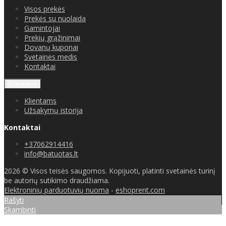
Visos prekės
Prekės su nuolaida
Gamintojai
Prekių grąžinimai
Dovanų kuponai
Svetainės medis
Kontaktai
Klientams
Klientams
Užsakymų istorija
Kontaktai
+37062914416
info@batuotas.lt
2026 © Visos teisės saugomos. Kopijuoti, platinti svetainės turinį
be autorių sutikimo draudžiama.
Elektroninių parduotuvių nuoma
-
eshoprent.com
Rašyti
Skambinti