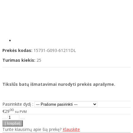
Prekės kodas:
15731-G093-61211DL
Turimas kiekis:
25
Tikslūs batų išmatavimai nurodyti prekės aprašyme.
Pasirinkite dydį :
00
€29
su PVM
Turite klausimų apie šią prekę?
Klauskite