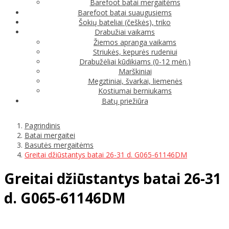
Barefoot batai mergaitėms
Barefoot batai suaugusiems
Šokių bateliai (češkės), triko
Drabužiai vaikams
Žiemos apranga vaikams
Striukės, kepurės rudeniui
Drabužėliai kūdikiams (0-12 mėn.)
Marškiniai
Megztiniai, švarkai, liemenės
Kostiumai berniukams
Batų priežiūra
Pagrindinis
Batai mergaitei
Basutės mergaitėms
Greitai džiūstantys batai 26-31 d. G065-61146DM
Greitai džiūstantys batai 26-31
d. G065-61146DM