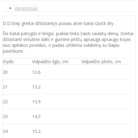
Aprašymas
D.D.Step greitai džiūstantys pusiau atviri batai Quick dry .
Šie batai patogūs ir lengvi, puikiai tinka žaisti saulėtą dieną. Greitai
džiūstanti viršutinė dalis ir guminė pirštų apsauga apsaugo kojas
nuo aplinkos poveikio, o padas užtikrina sukibimą su šlapiu
paviršiumi.
Dydis
Vidpadžio ilgis, cm
Vidpadžio plotis, cm
20
12,6
21
13,2
22
13,9
23
14,5
24
15,2