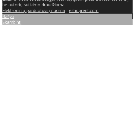
be autorių sutikimo draudžiama.
Elektroninių parduotuvių nuoma
-
eshoprent.com
Rašyti
Skambinti