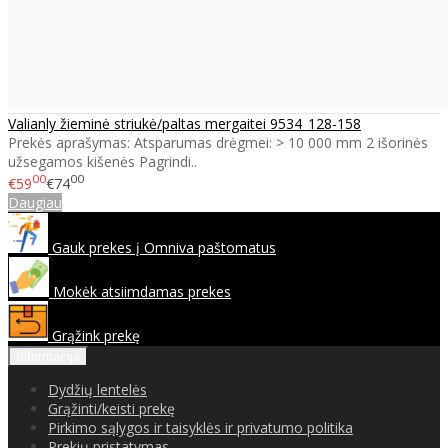
Valianly žieminė striukė/paltas mergaitei 9534_128-158
Prekės aprašymas: Atsparumas drėgmei: > 10 000 mm 2 išorinės
užsegamos kišenės Pagrindi..
00
00
€59
€74
Daugiau
Gauk prekes į Omniva paštomatus
Mokėk atsiimdamas prekes
Grąžink prekę
Informacija
Dydžių lentelės
Grąžinti/keisti prekę
Pirkimo sąlygos ir taisyklės ir privatumo politika
Prekių pristatymas