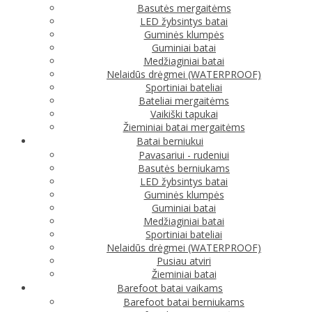
Basutės mergaitėms
LED žybsintys batai
Guminės klumpės
Guminiai batai
Medžiaginiai batai
Nelaidūs drėgmei (WATERPROOF)
Sportiniai bateliai
Bateliai mergaitėms
Vaikiški tapukai
Žieminiai batai mergaitėms
Batai berniukui
Pavasariui - rudeniui
Basutės berniukams
LED žybsintys batai
Guminės klumpės
Guminiai batai
Medžiaginiai batai
Sportiniai bateliai
Nelaidūs drėgmei (WATERPROOF)
Pusiau atviri
Žieminiai batai
Barefoot batai vaikams
Barefoot batai berniukams