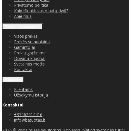
Privatumo politika
Kaip iširinkti vaiko batų dydį?
Apie mus
Klientų aptarnavimas
Visos prekės
Prekės su nuolaida
Gamintojai
Prekių grąžinimai
Dovanų kuponai
Svetainės medis
Kontaktai
Klientams
Klientams
Užsakymų istorija
Kontaktai
+37062914416
info@batuotas.lt
2026 © Visos teisės saugomos. Kopijuoti, platinti svetainės turinį