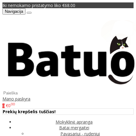
Iki nemokamo pristatymo liko €68.00
Navigacija
Mano paskyra
00
€0
0
Prekių krepšelis tuščias!
Mokyklinė apranga
Batai mergaitei
Pavasariui - rudeniui