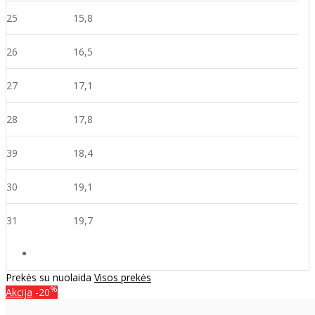
25
15,8
26
16,5
27
17,1
28
17,8
39
18,4
30
19,1
31
19,7
Prekės su nuolaida
Visos prekės
%
Akcija
-20