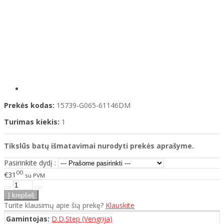
Prekės kodas:
15739-G065-61146DM
Turimas kiekis:
1
Tikslūs batų išmatavimai nurodyti prekės aprašyme.
Pasirinkite dydį :
00
€31
su PVM
Turite klausimų apie šią prekę?
Klauskite
Gamintojas:
D.D.Step (Vengrija)