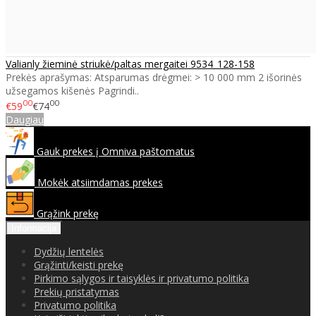
Valianly žieminė striukė/paltas mergaitei 9534_128-158
Prekės aprašymas: Atsparumas drėgmei: > 10 000 mm 2 išorinės
užsegamos kišenės Pagrindi..
00
00
€59
€74
Daugiau
Gauk prekes į Omniva paštomatus
Mokėk atsiimdamas prekes
Grąžink prekę
Informacija
Dydžių lentelės
Grąžinti/keisti prekę
Pirkimo sąlygos ir taisyklės ir privatumo politika
Prekių pristatymas
Privatumo politika