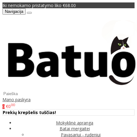
Iki nemokamo pristatymo liko €68.00
Navigacija
Mano paskyra
00
€0
0
Prekių krepšelis tuščias!
Mokyklinė apranga
Batai mergaitei
Pavasariui - rudeniui