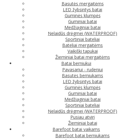
Basutės mergaitėms
LED žybsintys batai
Guminės klumpės
Guminiai batai
Medžiaginiai batai
Nelaidūs drėgmei (WATERPROOF)
Sportiniai bateliai
Bateliai mergaitėms
Vaikiški tapukai
Žieminiai batai mergaitėms
Batai berniukui
Pavasariui - rudeniui
Basutės berniukams
LED žybsintys batai
Guminės klumpės
Guminiai batai
Medžiaginiai batai
Sportiniai bateliai
Nelaidūs drėgmei (WATERPROOF)
Pusiau atviri
Žieminiai batai
Barefoot batai vaikams
Barefoot batai berniukams