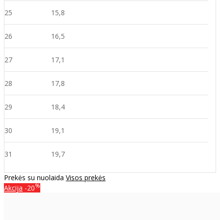
25
15,8
26
16,5
27
17,1
28
17,8
29
18,4
30
19,1
31
19,7
Prekės su nuolaida
Visos prekės
%
Akcija
-20