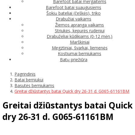
Barefoot batai mergaitėms
Barefoot batai suaugusiems
Šokių bateliai (češkės), triko
Drabužiai vaikams
Žiemos apranga vaikams
Striukės, kepurės rudeniui
Drabužėliai kūdikiams (0-12 mėn.)
Marškiniai
Megztiniai, švarkai, liemenės
Kostiumai berniukams
Batų priežiūra
Pagrindinis
Batai berniukui
Basutės berniukams
Greitai džiūstantys batai Quick dry 26-31 d. G065-61161BM
Greitai džiūstantys batai Quick
dry 26-31 d. G065-61161BM