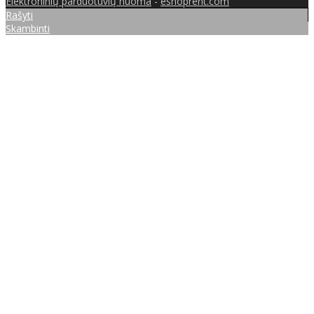
Elektroninių parduotuvių nuoma
-
eshoprent.com
Rašyti
Skambinti