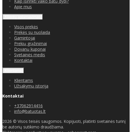
Kaip iširinkti vaiko batų dydį?
Apie mus
Klientų aptarnavimas
Visos prekės
Prekės su nuolaida
Gamintojai
Prekių grąžinimai
Dovanų kuponai
Svetainės medis
Kontaktai
Klientams
Klientams
Užsakymų istorija
Kontaktai
+37062914416
info@batuotas.lt
2026 © Visos teisės saugomos. Kopijuoti, platinti svetainės turinį
be autorių sutikimo draudžiama.