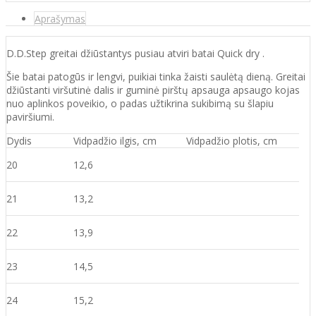
Aprašymas
D.D.Step greitai džiūstantys pusiau atviri batai Quick dry .
Šie batai patogūs ir lengvi, puikiai tinka žaisti saulėtą dieną. Greitai
džiūstanti viršutinė dalis ir guminė pirštų apsauga apsaugo kojas
nuo aplinkos poveikio, o padas užtikrina sukibimą su šlapiu
paviršiumi.
Dydis
Vidpadžio ilgis, cm
Vidpadžio plotis, cm
20
12,6
21
13,2
22
13,9
23
14,5
24
15,2