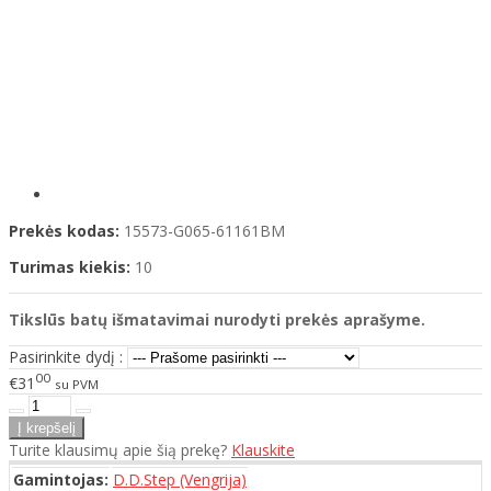
Prekės kodas:
15573-G065-61161BM
Turimas kiekis:
10
Tikslūs batų išmatavimai nurodyti prekės aprašyme.
Pasirinkite dydį :
00
€31
su PVM
Turite klausimų apie šią prekę?
Klauskite
Gamintojas:
D.D.Step (Vengrija)