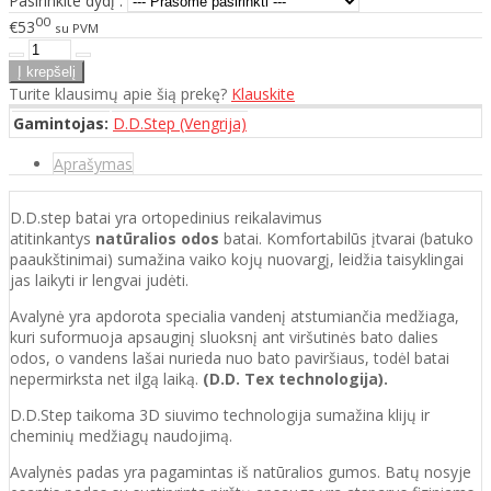
Pasirinkite dydį :
00
€53
su PVM
Turite klausimų apie šią prekę?
Klauskite
Gamintojas:
D.D.Step (Vengrija)
Aprašymas
D.D.step batai yra ortopedinius reikalavimus
atitinkantys
natūralios odos
batai. Komfortabilūs įtvarai (batuko
paaukštinimai) sumažina vaiko kojų nuovargį, leidžia taisyklingai
jas laikyti ir lengvai judėti.
Avalynė yra apdorota specialia vandenį atstumiančia medžiaga,
kuri suformuoja apsauginį sluoksnį ant viršutinės bato dalies
odos, o vandens lašai nurieda nuo bato paviršiaus, todėl batai
nepermirksta net ilgą laiką.
(D.D. Tex technologija).
D.D.Step taikoma 3D siuvimo technologija sumažina klijų ir
cheminių medžiagų naudojimą.
Avalynės padas yra pagamintas iš natūralios gumos. Batų nosyje