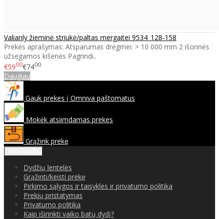
Valianly žieminė striukė/paltas mergaitei 9534_128-158
Prekės aprašymas: Atsparumas drėgmei: > 10 000 mm 2 išorinės
užsegamos kišenės Pagrindi..
00
00
€59
€74
Daugiau
Gauk prekes į Omniva paštomatus
Mokėk atsiimdamas prekes
Grąžink prekę
Informacija
Dydžių lentelės
Grąžinti/keisti prekę
Pirkimo sąlygos ir taisyklės ir privatumo politika
Prekių pristatymas
Privatumo politika
Kaip iširinkti vaiko batų dydį?