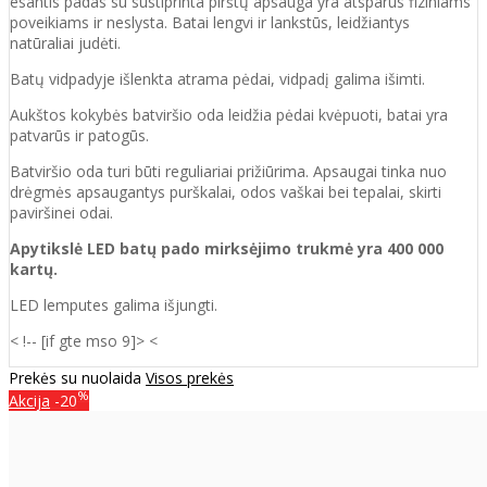
esantis padas su sustiprinta pirštų apsauga yra atsparus fiziniams
poveikiams ir neslysta. Batai lengvi ir lankstūs, leidžiantys
natūraliai judėti.
Batų vidpadyje išlenkta atrama pėdai, vidpadį galima išimti.
Aukštos kokybės batviršio oda leidžia pėdai kvėpuoti, batai yra
patvarūs ir patogūs.
Batvirš
io o
da turi būti reguliariai prižiūrima. Apsaugai tinka nuo
drėgmės apsaugantys purškalai
,
odos vaškai bei tepalai, skirti
paviršinei odai.
Apytikslė LED batų pado mirksėjimo trukmė yra 400 000
kartų.
LED lemputes galima išjungti.
< !-- [if gte mso 9]>
<
Prekės su nuolaida
Visos prekės
%
Akcija
-20