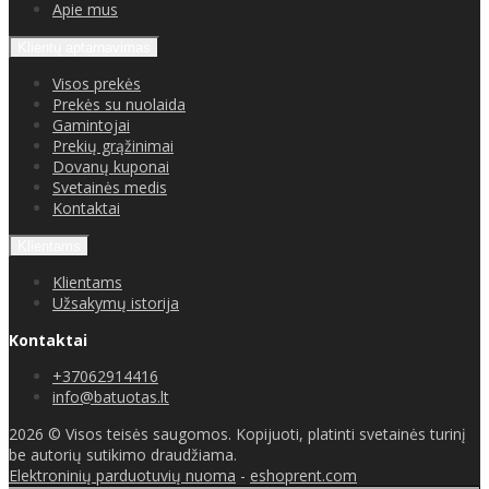
Apie mus
Klientų aptarnavimas
Visos prekės
Prekės su nuolaida
Gamintojai
Prekių grąžinimai
Dovanų kuponai
Svetainės medis
Kontaktai
Klientams
Klientams
Užsakymų istorija
Kontaktai
+37062914416
info@batuotas.lt
2026 © Visos teisės saugomos. Kopijuoti, platinti svetainės turinį
be autorių sutikimo draudžiama.
Elektroninių parduotuvių nuoma
-
eshoprent.com