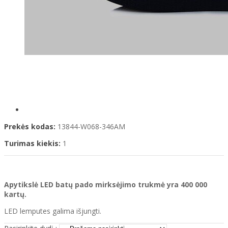
Prekės kodas:
13844-W068-346AM
Turimas kiekis:
1
Apytikslė LED batų pado mirksėjimo trukmė yra 400 000
kartų.
LED lemputes galima išjungti.