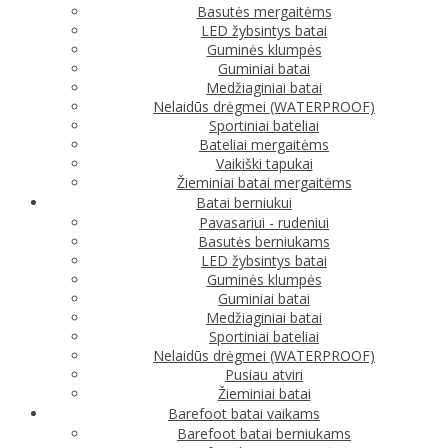
Basutės mergaitėms
LED žybsintys batai
Guminės klumpės
Guminiai batai
Medžiaginiai batai
Nelaidūs drėgmei (WATERPROOF)
Sportiniai bateliai
Bateliai mergaitėms
Vaikiški tapukai
Žieminiai batai mergaitėms
Batai berniukui
Pavasariui - rudeniui
Basutės berniukams
LED žybsintys batai
Guminės klumpės
Guminiai batai
Medžiaginiai batai
Sportiniai bateliai
Nelaidūs drėgmei (WATERPROOF)
Pusiau atviri
Žieminiai batai
Barefoot batai vaikams
Barefoot batai berniukams