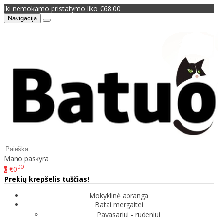
Iki nemokamo pristatymo liko €68.00
Navigacija
Mano paskyra
00
€0
0
Prekių krepšelis tuščias!
Mokyklinė apranga
Batai mergaitei
Pavasariui - rudeniui