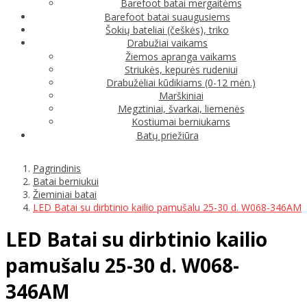
Barefoot batai mergaitėms
Barefoot batai suaugusiems
Šokių bateliai (češkės), triko
Drabužiai vaikams
Žiemos apranga vaikams
Striukės, kepurės rudeniui
Drabužėliai kūdikiams (0-12 mėn.)
Marškiniai
Megztiniai, švarkai, liemenės
Kostiumai berniukams
Batų priežiūra
Pagrindinis
Batai berniukui
Žieminiai batai
LED Batai su dirbtinio kailio pamušalu 25-30 d. W068-346AM
LED Batai su dirbtinio kailio
pamušalu 25-30 d. W068-
346AM