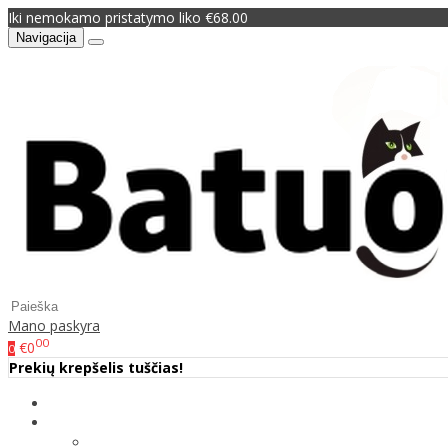
Iki nemokamo pristatymo liko €68.00
Navigacija
Mano paskyra
00
€0
0
Prekių krepšelis tuščias!