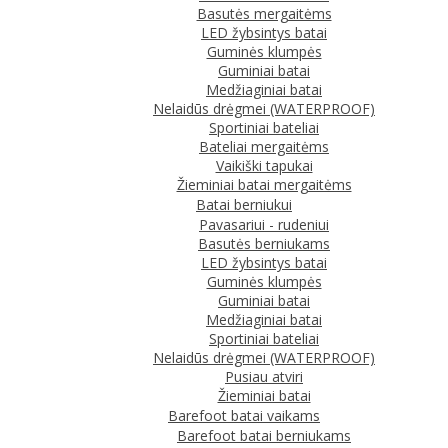
Basutės mergaitėms
LED žybsintys batai
Guminės klumpės
Guminiai batai
Medžiaginiai batai
Nelaidūs drėgmei (WATERPROOF)
Sportiniai bateliai
Bateliai mergaitėms
Vaikiški tapukai
Žieminiai batai mergaitėms
Batai berniukui
Pavasariui - rudeniui
Basutės berniukams
LED žybsintys batai
Guminės klumpės
Guminiai batai
Medžiaginiai batai
Sportiniai bateliai
Nelaidūs drėgmei (WATERPROOF)
Pusiau atviri
Žieminiai batai
Barefoot batai vaikams
Barefoot batai berniukams