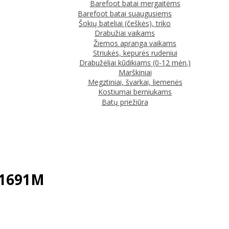
Barefoot batai mergaitėms
Barefoot batai suaugusiems
Šokių bateliai (češkės), triko
Drabužiai vaikams
Žiemos apranga vaikams
Striukės, kepurės rudeniui
Drabužėliai kūdikiams (0-12 mėn.)
Marškiniai
Megztiniai, švarkai, liemenės
Kostiumai berniukams
Batų priežiūra
-61691M