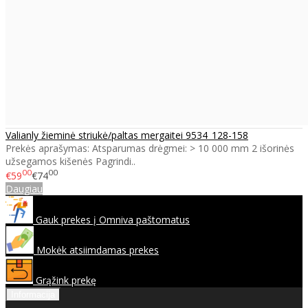
Valianly žieminė striukė/paltas mergaitei 9534_128-158
Prekės aprašymas: Atsparumas drėgmei: > 10 000 mm 2 išorinės
užsegamos kišenės Pagrindi..
00
00
€59
€74
Daugiau
Gauk prekes į Omniva paštomatus
Mokėk atsiimdamas prekes
Grąžink prekę
Informacija