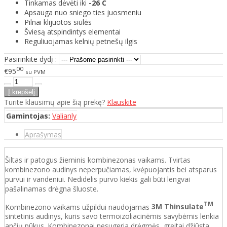
Tinkamas dėvėti iki
-26 C
Apsauga nuo sniego ties juosmeniu
Pilnai klijuotos siūlės
Šviesą atspindintys elementai
Reguliuojamas kelnių petnešų ilgis
Pasirinkite dydį :
00
€95
su PVM
Turite klausimų apie šią prekę?
Klauskite
Gamintojas:
Valianly
Aprašymas
Šiltas ir patogus žieminis kombinezonas vaikams. Tvirtas
kombinezono audinys neperpučiamas, kvėpuojantis bei atsparus
purvui ir vandeniui. Nedidelis purvo kiekis gali būti lengvai
pašalinamas drėgna šluoste.
TM
Kombinezono vaikams užpildui naudojamas
3M Thinsulate
sintetinis audinys, kuris savo termoizoliacinėmis savybėmis lenkia
ančių pūkus. Kombinezonai nesugeria drėgmės, greitai džiūsta.