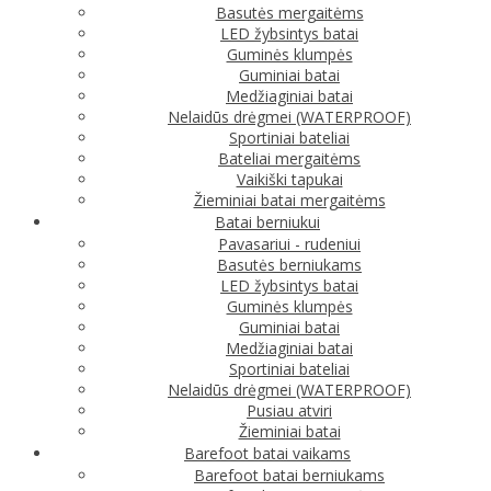
Basutės mergaitėms
LED žybsintys batai
Guminės klumpės
Guminiai batai
Medžiaginiai batai
Nelaidūs drėgmei (WATERPROOF)
Sportiniai bateliai
Bateliai mergaitėms
Vaikiški tapukai
Žieminiai batai mergaitėms
Batai berniukui
Pavasariui - rudeniui
Basutės berniukams
LED žybsintys batai
Guminės klumpės
Guminiai batai
Medžiaginiai batai
Sportiniai bateliai
Nelaidūs drėgmei (WATERPROOF)
Pusiau atviri
Žieminiai batai
Barefoot batai vaikams
Barefoot batai berniukams