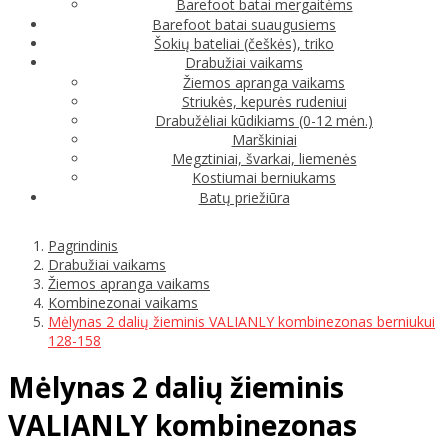
Barefoot batai mergaitėms
Barefoot batai suaugusiems
Šokių bateliai (češkės), triko
Drabužiai vaikams
Žiemos apranga vaikams
Striukės, kepurės rudeniui
Drabužėliai kūdikiams (0-12 mėn.)
Marškiniai
Megztiniai, švarkai, liemenės
Kostiumai berniukams
Batų priežiūra
Pagrindinis
Drabužiai vaikams
Žiemos apranga vaikams
Kombinezonai vaikams
Mėlynas 2 dalių žieminis VALIANLY kombinezonas berniukui
128-158
Mėlynas 2 dalių žieminis
VALIANLY kombinezonas