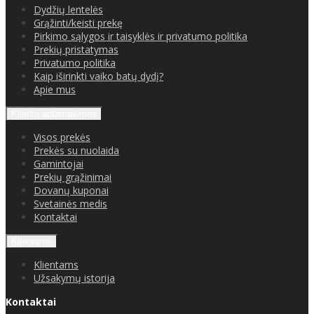
Dydžių lentelės
Grąžinti/keisti prekę
Pirkimo sąlygos ir taisyklės ir privatumo politika
Prekių pristatymas
Privatumo politika
Kaip iširinkti vaiko batų dydį?
Apie mus
Klientų aptarnavimas
Visos prekės
Prekės su nuolaida
Gamintojai
Prekių grąžinimai
Dovanų kuponai
Svetainės medis
Kontaktai
Klientams
Klientams
Užsakymų istorija
Kontaktai