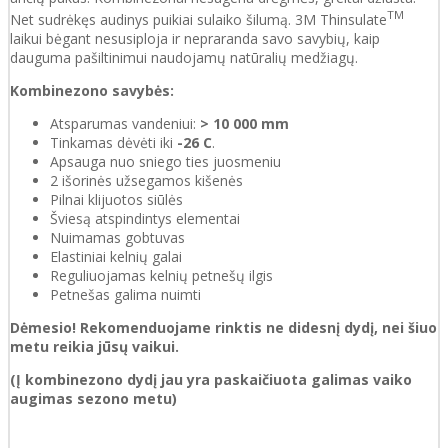
TM
Net sudrėkęs audinys puikiai sulaiko šilumą. 3M Thinsulate
laikui bėgant nesusiploja ir nepraranda savo savybių, kaip
dauguma pašiltinimui naudojamų natūralių medžiagų.
Kombinezono savybės:
Atsparumas vandeniui:
> 10 000 mm
Tinkamas dėvėti iki
-26 C
.
Apsauga nuo sniego ties juosmeniu
2 išorinės užsegamos kišenės
Pilnai klijuotos siūlės
Šviesą atspindintys elementai
Nuimamas gobtuvas
Elastiniai kelnių galai
Reguliuojamas kelnių petnešų ilgis
Petnešas galima nuimti
Dėmesio!
Rekomenduojame rinktis ne didesnį dydį, nei šiuo
metu reikia jūsų vaikui.
(Į kombinezono dydį jau yra paskaičiuota galimas vaiko
augimas sezono metu)