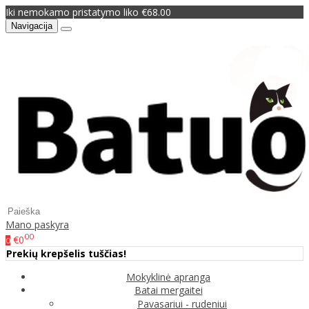
Iki nemokamo pristatymo liko €68.00
Navigacija
Mano paskyra
00
€0
0
Prekių krepšelis tuščias!
Mokyklinė apranga
Batai mergaitei
Pavasariui - rudeniui