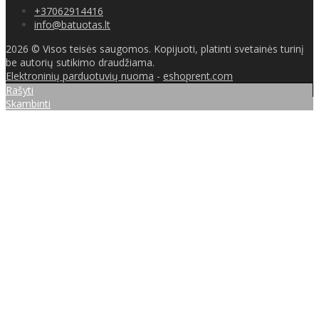
+37062914416
info@batuotas.lt
2026 © Visos teisės saugomos. Kopijuoti, platinti svetainės turinį
be autorių sutikimo draudžiama.
Elektroninių parduotuvių nuoma
-
eshoprent.com
Rašyti
Skambinti