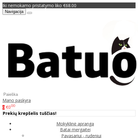
Iki nemokamo pristatymo liko €68.00
Navigacija
Mano paskyra
00
€0
0
Prekių krepšelis tuščias!
Mokyklinė apranga
Batai mergaitei
Pavasariui - rudeniui