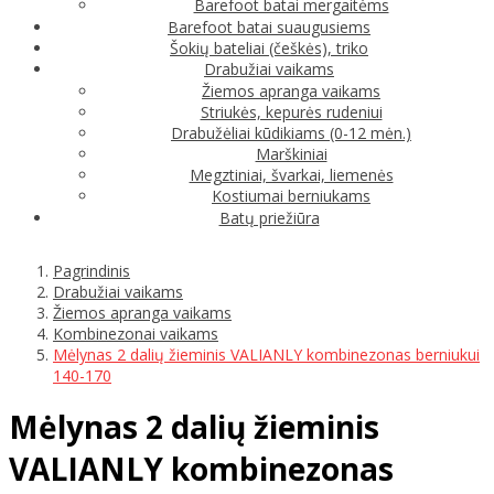
Barefoot batai mergaitėms
Barefoot batai suaugusiems
Šokių bateliai (češkės), triko
Drabužiai vaikams
Žiemos apranga vaikams
Striukės, kepurės rudeniui
Drabužėliai kūdikiams (0-12 mėn.)
Marškiniai
Megztiniai, švarkai, liemenės
Kostiumai berniukams
Batų priežiūra
Pagrindinis
Drabužiai vaikams
Žiemos apranga vaikams
Kombinezonai vaikams
Mėlynas 2 dalių žieminis VALIANLY kombinezonas berniukui
140-170
Mėlynas 2 dalių žieminis
VALIANLY kombinezonas