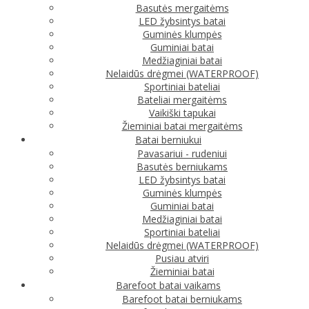
Basutės mergaitėms
LED žybsintys batai
Guminės klumpės
Guminiai batai
Medžiaginiai batai
Nelaidūs drėgmei (WATERPROOF)
Sportiniai bateliai
Bateliai mergaitėms
Vaikiški tapukai
Žieminiai batai mergaitėms
Batai berniukui
Pavasariui - rudeniui
Basutės berniukams
LED žybsintys batai
Guminės klumpės
Guminiai batai
Medžiaginiai batai
Sportiniai bateliai
Nelaidūs drėgmei (WATERPROOF)
Pusiau atviri
Žieminiai batai
Barefoot batai vaikams
Barefoot batai berniukams