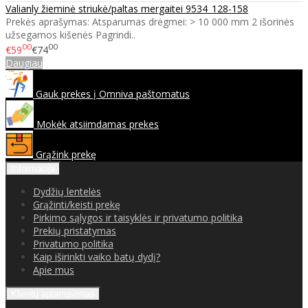
Valianly žieminė striukė/paltas mergaitei 9534_128-158
Prekės aprašymas: Atsparumas drėgmei: > 10 000 mm 2 išorinės
užsegamos kišenės Pagrindi..
00
00
€59
€74
Daugiau
Gauk prekes į Omniva paštomatus
Mokėk atsiimdamas prekes
Grąžink prekę
Informacija
Dydžių lentelės
Grąžinti/keisti prekę
Pirkimo sąlygos ir taisyklės ir privatumo politika
Prekių pristatymas
Privatumo politika
Kaip iširinkti vaiko batų dydį?
Apie mus
Klientų aptarnavimas