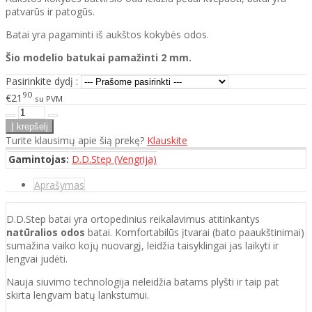
patvarūs ir patogūs.
Batai yra pagaminti iš aukštos kokybės odos.
Šio modelio batukai pamažinti 2 mm.
Pasirinkite dydį :
90
€21
su PVM
Turite klausimų apie šią prekę?
Klauskite
Gamintojas:
D.D.Step (Vengrija)
Aprašymas
D.D.Step batai yra ortopedinius reikalavimus atitinkantys
natūralios odos
batai. Komfortabilūs įtvarai (bato paaukštinimai)
sumažina vaiko kojų nuovargį, leidžia taisyklingai jas laikyti ir
lengvai judėti.
Nauja siuvimo technologija neleidžia batams plyšti ir taip pat
skirta lengvam batų lankstumui.