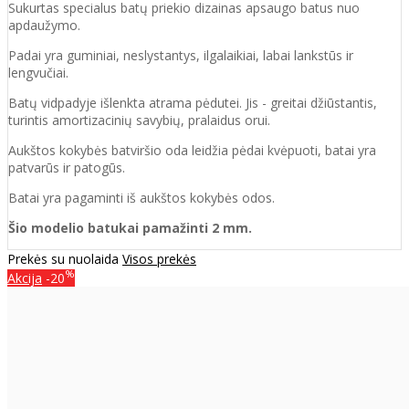
Sukurtas specialus batų priekio dizainas apsaugo batus nuo
apdaužymo.
Padai yra guminiai, neslystantys, ilgalaikiai, labai lankstūs ir
lengvučiai.
Batų vidpadyje išlenkta atrama pėdutei. Jis - greitai džiūstantis,
turintis amortizacinių savybių, pralaidus orui.
Aukštos kokybės batviršio oda leidžia pėdai kvėpuoti, batai yra
patvarūs ir patogūs.
Batai yra pagaminti iš aukštos kokybės odos.
Šio modelio batukai pamažinti 2 mm.
Prekės su nuolaida
Visos prekės
%
Akcija
-20