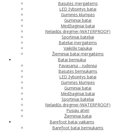
Basutės mergaitėms
LED žybsintys batai
Guminės klumpės
Guminiai batai
Medžiaginiai batai
Nelaidūs drėgmei (WATERPROOF)
Sportiniai bateliai
Bateliai mergaitėms
Vaikiški tapukai
Žieminiai batai mergaitėms
Batai berniukui
Pavasariui - rudeniui
Basutės berniukams
LED žybsintys batai
Guminės klumpės
Guminiai batai
Medžiaginiai batai
Sportiniai bateliai
Nelaidūs drėgmei (WATERPROOF)
Pusiau atviri
Žieminiai batai
Barefoot batai vaikams
Barefoot batai berniukams