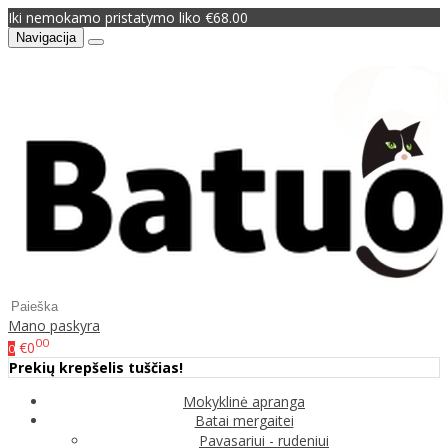
Iki nemokamo pristatymo liko €68.00
Navigacija
Mano paskyra
00
€0
0
Prekių krepšelis tuščias!
Mokyklinė apranga
Batai mergaitei
Pavasariui - rudeniui