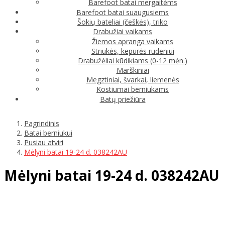
Barefoot batai mergaitėms
Barefoot batai suaugusiems
Šokių bateliai (češkės), triko
Drabužiai vaikams
Žiemos apranga vaikams
Striukės, kepurės rudeniui
Drabužėliai kūdikiams (0-12 mėn.)
Marškiniai
Megztiniai, švarkai, liemenės
Kostiumai berniukams
Batų priežiūra
Pagrindinis
Batai berniukui
Pusiau atviri
Mėlyni batai 19-24 d. 038242AU
Mėlyni batai 19-24 d. 038242AU