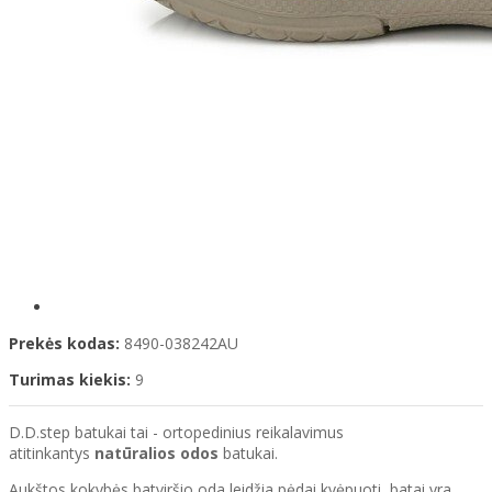
Prekės kodas:
8490-038242AU
Turimas kiekis:
9
D.D.step batukai tai - ortopedinius reikalavimus
atitinkantys
natūralios odos
batukai.
Aukštos kokybės batviršio oda leidžia pėdai kvėpuoti, batai yra