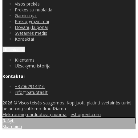
Visos prekės
Prekės su nuolaida
Gamintojai
Prekių grąžinimai
Dovanų kuponai
Svetainės medis
Kontaktai
Klientams
Klientams
Užsakymų istorija
Kontaktai
+37062914416
info@batuotas.lt
2026 © Visos teisės saugomos. Kopijuoti, platinti svetainės turinį
be autorių sutikimo draudžiama.
Elektroninių parduotuvių nuoma
-
eshoprent.com
Rašyti
Skambinti