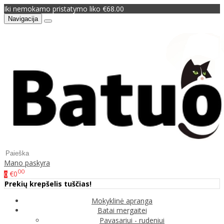
Iki nemokamo pristatymo liko €68.00
Navigacija
Mano paskyra
00
€0
0
Prekių krepšelis tuščias!
Mokyklinė apranga
Batai mergaitei
Pavasariui - rudeniui