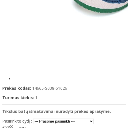
Prekės kodas:
14665-S038-51626
Turimas kiekis:
1
Tikslūs batų išmatavimai nurodyti prekės aprašyme.
Pasirinkite dydį :
00
€37