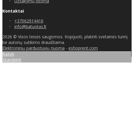
Užsakymų istorija
Kontaktai
+37062914416
info@batuotas.lt
2026 © Visos teisės saugomos. Kopijuoti, platinti svetainės turinį
be autorių sutikimo draudžiama.
Elektroninių parduotuvių nuoma
-
eshoprent.com
Rašyti
Skambinti