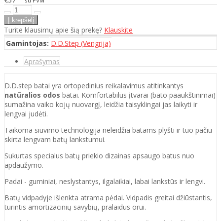
su PVM
Turite klausimų apie šią prekę?
Klauskite
Gamintojas:
D.D.Step (Vengrija)
Aprašymas
D.D.step batai yra ortopedinius reikalavimus atitinkantys
natūralios odos
batai. Komfortabilūs įtvarai (bato paaukštinimai)
sumažina vaiko kojų nuovargį, leidžia taisyklingai jas laikyti ir
lengvai judėti.
Taikoma siuvimo technologija neleidžia batams plyšti ir tuo pačiu
skirta lengvam batų lankstumui.
Sukurtas specialus batų priekio dizainas apsaugo batus nuo
apdaužymo.
Padai - guminiai, neslystantys, ilgalaikiai, labai lankstūs ir lengvi.
Batų vidpadyje išlenkta atrama pėdai. Vidpadis greitai džiūstantis,
turintis amortizacinių savybių, pralaidus orui.