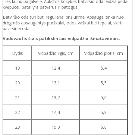
Ties kulnu pagalvėlė. Aukštos kokybės batviršio oda leidžia pėdai
kvėpuoti, batai yra patvarūs ir patogūs.
Batviršio o
da turi būti reguliariai prižiūrima. Apsaugai tinka nuo
drėgmės apsaugantys purškalai
,
odos vaškai bei tepalai, skirti
paviršinei odai.
Vadovautis šiais patikslintais vidpadžio išmatavimais:
Dydis
Vidpadžio ilgis, cm
Vidpadžio plotis, cm
19
12,4
5,4
20
13,1
5,5
21
13,7
5,6
22
14,4
5,8
23
15,0
6,0