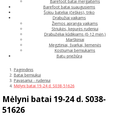
Barefoot batai mergaitėms
Barefoot batai suaugusiems
Šokių bateliai (češkės), triko
Drabužiai vaikams
Žiemos apranga vaikams
Striukės, kepurės rudeniui
Drabužėliai kūdikiams (0-12 mėn.)
Marškiniai
Megztiniai, švarkai, liemenės
Kostiumai berniukams
Batų priežiūra
Pagrindinis
Batai berniukui
Pavasariui - rudeniui
Mėlyni batai 19-24 d. S038-51626
Mėlyni batai 19-24 d. S038-
51626