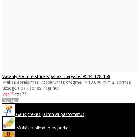
Valianly žieminė striukė/paltas mergaitei 9534_128-158
Prekės aprašymas: Atsparumas drėgmei: > 10 000 mm 2 išorinės
užsegamos kišenės Pagrindi..
00
00
€59
€74
Daugiau
Gauk prekes į Omniva paštomatus
Mokėk atsiimdamas prekes