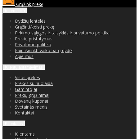
Grąžink prekę
Informacija
Dydžių lentelės
Grąžinti/keisti prekę
Pirkimo sąlygos ir taisyklės ir privatumo politika
Prekių pristatymas
Privatumo politika
Kaip iširinkti vaiko batų dydį?
Apie mus
Klientų aptarnavimas
Visos prekės
Prekės su nuolaida
Gamintojai
Prekių grąžinimai
Dovanų kuponai
Svetainės medis
Kontaktai
Klientams
Klientams