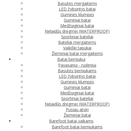
Basutės mergaitėms
LED žybsintys batai
Guminės klumpės
Guminiai batai
Medžiaginiai batai
Nelaidūs drėgmei (WATERPROOF)
Sportiniai bateliai
Bateliai mergaitėms
Vaikiški tapukai
Žieminiai batai mergaitėms
Batai berniukui
Pavasariui - rudeniui
Basutės berniukams
LED žybsintys batai
Guminės klumpės
Guminiai batai
Medžiaginiai batai
Sportiniai bateliai
Nelaidūs drėgmei (WATERPROOF)
Pusiau atviri
Žieminiai batai
Barefoot batai vaikams
Barefoot batai berniukams