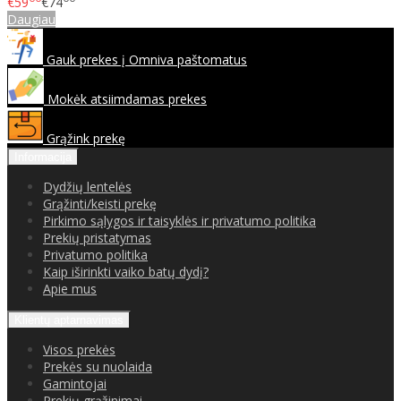
€59
€74
Daugiau
Gauk prekes į Omniva paštomatus
Mokėk atsiimdamas prekes
Grąžink prekę
Informacija
Dydžių lentelės
Grąžinti/keisti prekę
Pirkimo sąlygos ir taisyklės ir privatumo politika
Prekių pristatymas
Privatumo politika
Kaip iširinkti vaiko batų dydį?
Apie mus
Klientų aptarnavimas
Visos prekės
Prekės su nuolaida
Gamintojai
Prekių grąžinimai