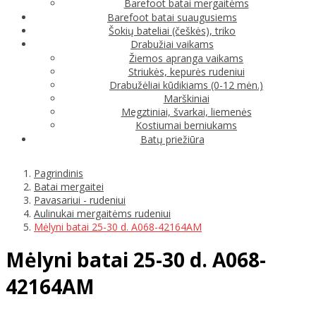
Barefoot batai mergaitėms
Barefoot batai suaugusiems
Šokių bateliai (češkės), triko
Drabužiai vaikams
Žiemos apranga vaikams
Striukės, kepurės rudeniui
Drabužėliai kūdikiams (0-12 mėn.)
Marškiniai
Megztiniai, švarkai, liemenės
Kostiumai berniukams
Batų priežiūra
Pagrindinis
Batai mergaitei
Pavasariui - rudeniui
Aulinukai mergaitėms rudeniui
Mėlyni batai 25-30 d. A068-42164AM
Mėlyni batai 25-30 d. A068-
42164AM