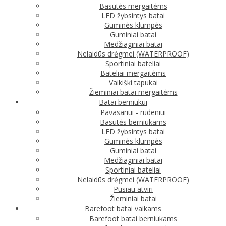
Basutės mergaitėms
LED žybsintys batai
Guminės klumpės
Guminiai batai
Medžiaginiai batai
Nelaidūs drėgmei (WATERPROOF)
Sportiniai bateliai
Bateliai mergaitėms
Vaikiški tapukai
Žieminiai batai mergaitėms
Batai berniukui
Pavasariui - rudeniui
Basutės berniukams
LED žybsintys batai
Guminės klumpės
Guminiai batai
Medžiaginiai batai
Sportiniai bateliai
Nelaidūs drėgmei (WATERPROOF)
Pusiau atviri
Žieminiai batai
Barefoot batai vaikams
Barefoot batai berniukams