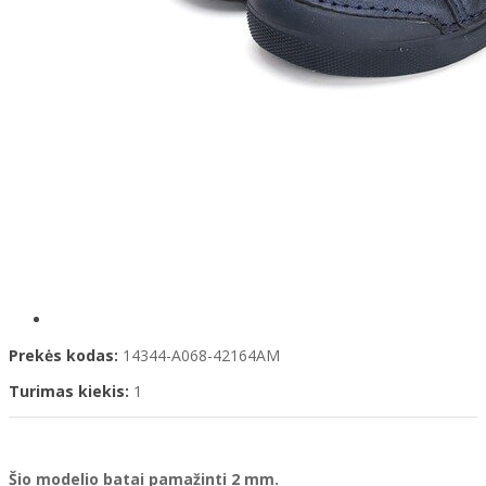
Prekės kodas:
14344-A068-42164AM
Turimas kiekis:
1
Šio modelio
batai
pamažinti 2 mm.