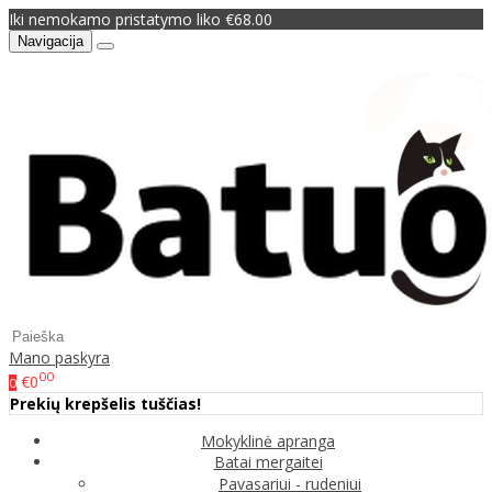
Iki nemokamo pristatymo liko €68.00
Navigacija
Mano paskyra
00
€0
0
Prekių krepšelis tuščias!
Mokyklinė apranga
Batai mergaitei
Pavasariui - rudeniui