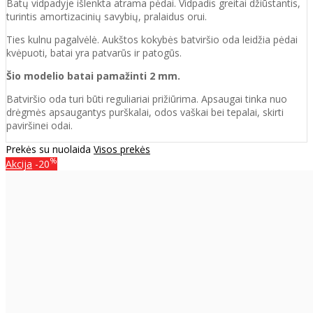
Batų vidpadyje išlenkta atrama pėdai. Vidpadis greitai džiūstantis,
turintis amortizacinių savybių, pralaidus orui.
Ties kulnu pagalvėlė. Aukštos kokybės batviršio oda leidžia pėdai
kvėpuoti, batai yra patvarūs ir patogūs.
Šio modelio batai pamažinti 2 mm.
Batviršio oda turi būti reguliariai prižiūrima. Apsaugai tinka nuo
drėgmės apsaugantys purškalai, odos vaškai bei tepalai, skirti
paviršinei odai.
Prekės su nuolaida
Visos prekės
%
Akcija
-20