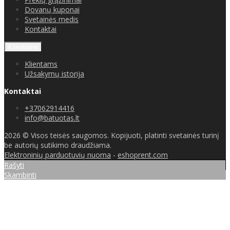
Dovanų kuponai
Svetainės medis
Kontaktai
Klientams
Klientams
Užsakymų istorija
Kontaktai
+37062914416
info@batuotas.lt
2026 © Visos teisės saugomos. Kopijuoti, platinti svetainės turinį
be autorių sutikimo draudžiama.
Elektroninių parduotuvių nuoma
-
eshoprent.com
Rašyti
Skambinti