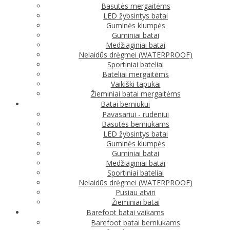
Basutės mergaitėms
LED žybsintys batai
Guminės klumpės
Guminiai batai
Medžiaginiai batai
Nelaidūs drėgmei (WATERPROOF)
Sportiniai bateliai
Bateliai mergaitėms
Vaikiški tapukai
Žieminiai batai mergaitėms
Batai berniukui
Pavasariui - rudeniui
Basutės berniukams
LED žybsintys batai
Guminės klumpės
Guminiai batai
Medžiaginiai batai
Sportiniai bateliai
Nelaidūs drėgmei (WATERPROOF)
Pusiau atviri
Žieminiai batai
Barefoot batai vaikams
Barefoot batai berniukams