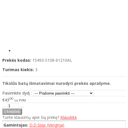
Prekės kodas:
15493-S108-61210AL
Turimas kiekis:
3
Tikslūs batų išmatavimai nurodyti prekės aprašyme.
Pasirinkite dydį :
00
€43
su PVM
Turite klausimų apie šią prekę?
Klauskite
Gamintojas:
D.D.Step (Vengrija)