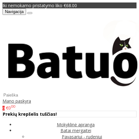
Iki nemokamo pristatymo liko €68.00
Navigacija
Mano paskyra
00
€0
0
Prekių krepšelis tuščias!
Mokyklinė apranga
Batai mergaitei
Pavasariui - rudeniui