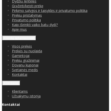
Dydžių lentelės
Grąžinti/keisti prekę
Pirkimo sąlygos ir taisyklės ir privatumo politika
Prekių pristatymas
Privatumo politika
Kaip iširinkti vaiko batų dydį?
Apie mus
Klientų aptarnavimas
Visos prekės
Prekės su nuolaida
Gamintojai
Prekių grąžinimai
Dovanų kuponai
Svetainės medis
Kontaktai
Klientams
Klientams
Užsakymų istorija
Kontaktai