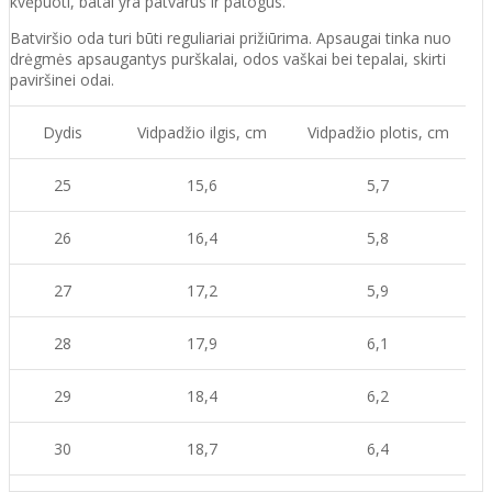
kvėpuoti, batai yra patvarūs ir patogūs.
Batviršio o
da turi būti reguliariai prižiūrima. Apsaugai tinka nuo
drėgmės apsaugantys purškalai
,
odos vaškai bei tepalai, skirti
paviršinei odai.
Dydis
Vidpadžio ilgis, cm
Vidpadžio plotis, cm
25
15,6
5,7
26
16,4
5,8
27
17,2
5,9
28
17,9
6,1
29
18,4
6,2
30
18,7
6,4