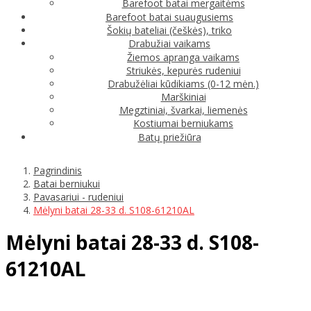
Barefoot batai mergaitėms
Barefoot batai suaugusiems
Šokių bateliai (češkės), triko
Drabužiai vaikams
Žiemos apranga vaikams
Striukės, kepurės rudeniui
Drabužėliai kūdikiams (0-12 mėn.)
Marškiniai
Megztiniai, švarkai, liemenės
Kostiumai berniukams
Batų priežiūra
Pagrindinis
Batai berniukui
Pavasariui - rudeniui
Mėlyni batai 28-33 d. S108-61210AL
Mėlyni batai 28-33 d. S108-
61210AL