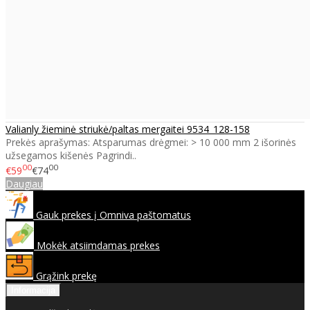
Valianly žieminė striukė/paltas mergaitei 9534_128-158
Prekės aprašymas: Atsparumas drėgmei: > 10 000 mm 2 išorinės
užsegamos kišenės Pagrindi..
00
00
€59
€74
Daugiau
Gauk prekes į Omniva paštomatus
Mokėk atsiimdamas prekes
Grąžink prekę
Informacija