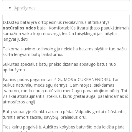
Aprašymas
D.D.step batai yra ortopedinius reikalavimus atitinkantys
natūralios odos
batai. Komfortabilūs įtvarai (bato paaukštinimai)
sumažina vaiko kojų nuovargį, leidžia taisyklingai jas laikyti ir
lengvai judėti.
Taikoma siuvimo technologija neleidžia batams plyšti ir tuo pačiu
skirta lengvam batų lankstumui.
Sukurtas specialus batų priekio dizainas apsaugo batus nuo
apdaužymo.
Išorinis padas pagamintas iš GUMOS ir CUKRANENDRIŲ. Tai
puikus natūralių medžiagų derinys. Gamintojas, siekdamas
tvarumo, randa naują natūralių medžiagų panaudojimo būdą. Tai
visiškai atsinaujinantis išteklius, kuris greitai auga, pašalindamas iš
atmosferos anglį.
Batų vidpadyje išlenkta atrama pėdai. Vidpadis greitai džiūstantis,
turintis amortizacinių savybių, pralaidus orui.
Ties kulnu pagalvėlė. Aukštos kokybės batviršio oda leidžia pėdai