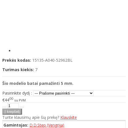
Prekės kodas:
15135-A040-52962BL
Turimas kiekis:
7
Šio modelio
batai
pamažinti 5 mm.
Pasirinkite dydį :
00
€44
su PVM
Turite klausimų apie šią prekę?
Klauskite
Gamintojas:
D.D.Step (Vengrija)