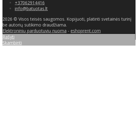
+37062914416
info@batuotas.lt
2026 © Visos teisės saugomos. Kopijuoti, platinti svetainės turinį
be autorių sutikimo draudžiama.
Elektroninių parduotuvių nuoma
-
eshoprent.com
Rašyti
Skambinti