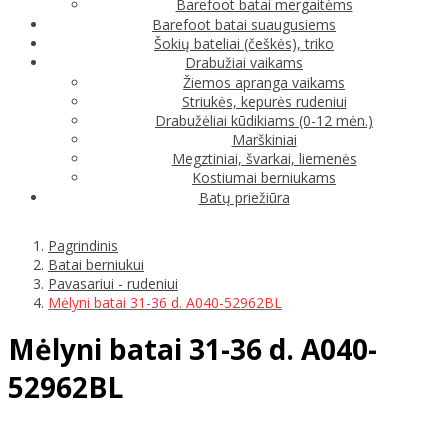
Barefoot batai mergaitėms
Barefoot batai suaugusiems
Šokių bateliai (češkės), triko
Drabužiai vaikams
Žiemos apranga vaikams
Striukės, kepurės rudeniui
Drabužėliai kūdikiams (0-12 mėn.)
Marškiniai
Megztiniai, švarkai, liemenės
Kostiumai berniukams
Batų priežiūra
Pagrindinis
Batai berniukui
Pavasariui - rudeniui
Mėlyni batai 31-36 d. A040-52962BL
Mėlyni batai 31-36 d. A040-
52962BL