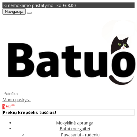
Iki nemokamo pristatymo liko €68.00
Navigacija
Mano paskyra
00
€0
0
Prekių krepšelis tuščias!
Mokyklinė apranga
Batai mergaitei
Pavasariui - rudeniui