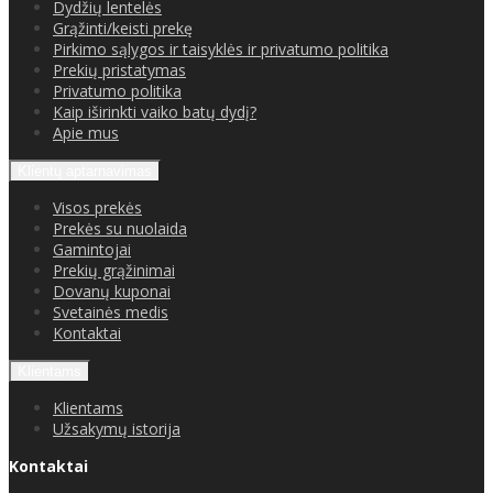
Dydžių lentelės
Grąžinti/keisti prekę
Pirkimo sąlygos ir taisyklės ir privatumo politika
Prekių pristatymas
Privatumo politika
Kaip iširinkti vaiko batų dydį?
Apie mus
Klientų aptarnavimas
Visos prekės
Prekės su nuolaida
Gamintojai
Prekių grąžinimai
Dovanų kuponai
Svetainės medis
Kontaktai
Klientams
Klientams
Užsakymų istorija
Kontaktai