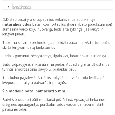
Aprašymas
D.D.step batai yra ortopedinius reikalavimus atitinkantys
natūralios odos
batai. Komfortabilūs įtvarai (bato paaukštinimai)
sumažina vaiko kojų nuovargį, leidžia taisyklingai jas laikyti ir
lengvai judėti.
Taikoma siuvimo technologija neleidžia batams plyšti ir tuo pačiu
skirta lengvam batų lankstumui.
Padai - guminiai, neslystantys, ilgalaikiai, labai lankstūs ir lengvi.
Batų vidpadyje išlenkta atrama pėdai. Vidpadis greitai džiūstantis,
turintis amortizacinių savybių, pralaidus orui.
Ties kulnu pagalvėlė. Aukštos kokybės batviršio oda leidžia pėdai
kvėpuoti, batai yra patvarūs ir patogūs.
Šio modelio batai pamažinti 5 mm.
Batviršio o
da turi būti reguliariai prižiūrima. Apsaugai tinka nuo
drėgmės apsaugantys purškalai
,
odos vaškai bei tepalai, skirti
paviršinei odai.