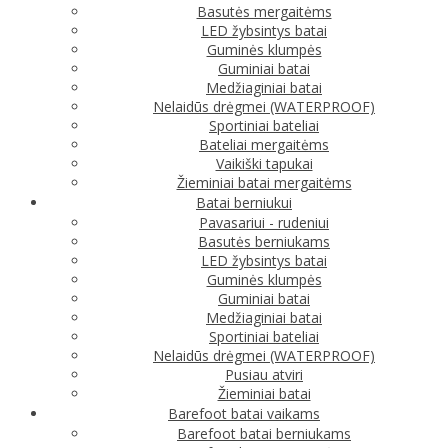
Basutės mergaitėms
LED žybsintys batai
Guminės klumpės
Guminiai batai
Medžiaginiai batai
Nelaidūs drėgmei (WATERPROOF)
Sportiniai bateliai
Bateliai mergaitėms
Vaikiški tapukai
Žieminiai batai mergaitėms
Batai berniukui
Pavasariui - rudeniui
Basutės berniukams
LED žybsintys batai
Guminės klumpės
Guminiai batai
Medžiaginiai batai
Sportiniai bateliai
Nelaidūs drėgmei (WATERPROOF)
Pusiau atviri
Žieminiai batai
Barefoot batai vaikams
Barefoot batai berniukams