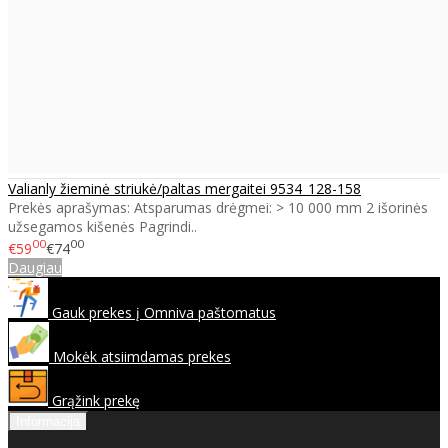
Valianly žieminė striukė/paltas mergaitei 9534_128-158
Prekės aprašymas: Atsparumas drėgmei: > 10 000 mm 2 išorinės
užsegamos kišenės Pagrindi..
00
00
€59
€74
Daugiau
Gauk prekes į Omniva paštomatus
Mokėk atsiimdamas prekes
Grąžink prekę
Informacija