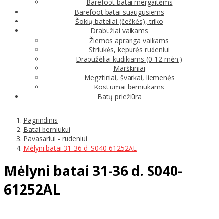
Barefoot batai mergaitėms
Barefoot batai suaugusiems
Šokių bateliai (češkės), triko
Drabužiai vaikams
Žiemos apranga vaikams
Striukės, kepurės rudeniui
Drabužėliai kūdikiams (0-12 mėn.)
Marškiniai
Megztiniai, švarkai, liemenės
Kostiumai berniukams
Batų priežiūra
Pagrindinis
Batai berniukui
Pavasariui - rudeniui
Mėlyni batai 31-36 d. S040-61252AL
Mėlyni batai 31-36 d. S040-
61252AL