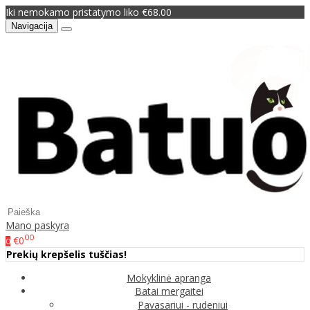
Iki nemokamo pristatymo liko €68.00
Navigacija
Mano paskyra
00
€0
0
Prekių krepšelis tuščias!
Mokyklinė apranga
Batai mergaitei
Pavasariui - rudeniui