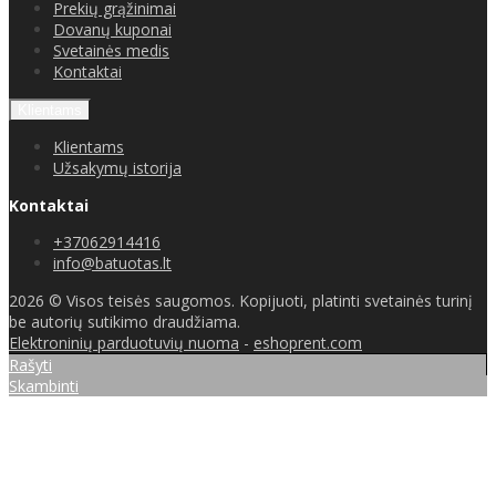
Prekių grąžinimai
Dovanų kuponai
Svetainės medis
Kontaktai
Klientams
Klientams
Užsakymų istorija
Kontaktai
+37062914416
info@batuotas.lt
2026 © Visos teisės saugomos. Kopijuoti, platinti svetainės turinį
be autorių sutikimo draudžiama.
Elektroninių parduotuvių nuoma
-
eshoprent.com
Rašyti
Skambinti