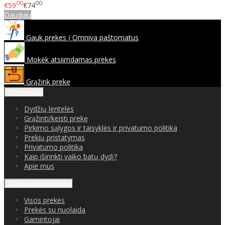
00
00
€59
€74
Daugiau
Gauk prekes į Omniva paštomatus
Mokėk atsiimdamas prekes
Grąžink prekę
Informacija
Dydžių lentelės
Grąžinti/keisti prekę
Pirkimo sąlygos ir taisyklės ir privatumo politika
Prekių pristatymas
Privatumo politika
Kaip iširinkti vaiko batų dydį?
Apie mus
Klientų aptarnavimas
Visos prekės
Prekės su nuolaida
Gamintojai