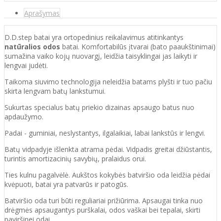
Aprašymas
D.D.step batai yra ortopedinius reikalavimus atitinkantys
natūralios odos
batai. Komfortabilūs įtvarai (bato paaukštinimai)
sumažina vaiko kojų nuovargį, leidžia taisyklingai jas laikyti ir
lengvai judėti.
Taikoma siuvimo technologija neleidžia batams plyšti ir tuo pačiu
skirta lengvam batų lankstumui.
Sukurtas specialus batų priekio dizainas apsaugo batus nuo
apdaužymo.
Padai - guminiai, neslystantys, ilgalaikiai, labai lankstūs ir lengvi.
Batų vidpadyje išlenkta atrama pėdai. Vidpadis greitai džiūstantis,
turintis amortizacinių savybių, pralaidus orui.
Ties kulnu pagalvėlė. Aukštos kokybės batviršio oda leidžia pėdai
kvėpuoti, batai yra patvarūs ir patogūs.
Batviršio o
da turi būti reguliariai prižiūrima. Apsaugai tinka nuo
drėgmės apsaugantys purškalai
,
odos vaškai bei tepalai, skirti
paviršinei odai.