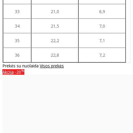
33
21,0
6,9
34
21,5
7,0
35
22,2
7,1
36
22,8
7,2
Prekės su nuolaida
Visos prekės
%
Akcija
-20