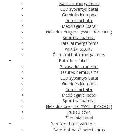
Basutės mergaitėms
LED žybsintys batai
Guminės klumpės
Guminiai batai
Medžiaginiai batai
Nelaidūs drėgmei (WATERPROOF)
Sportiniai bateliai
Bateliai mergaitėms
Vaikiški tapukai
Žieminiai batai mergaitėms
Batai berniukui
Pavasariui - rudeniui
Basutės berniukams
LED žybsintys batai
Guminės klumpės
Guminiai batai
Medžiaginiai batai
Sportiniai bateliai
Nelaidūs drėgmei (WATERPROOF)
Pusiau atviri
Žieminiai batai
Barefoot batai vaikams
Barefoot batai berniukams