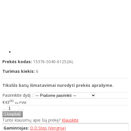
Prekės kodas:
15376-S040-61252AL
Turimas kiekis:
6
Tikslūs batų išmatavimai nurodyti prekės aprašyme.
Pasirinkite dydį :
00
€43
su PVM
Turite klausimų apie šią prekę?
Klauskite
Gamintojas:
D.D.Step (Vengrija)