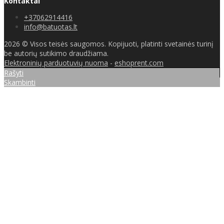
Kontaktai
+37062914416
info@batuotas.lt
2026 © Visos teisės saugomos. Kopijuoti, platinti svetainės turinį
be autorių sutikimo draudžiama.
Elektroninių parduotuvių nuoma
-
eshoprent.com
Rašyti
Skambinti