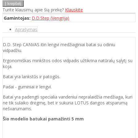
Turite klausimų apie šią prekę?
Klauskite
Gamintojas:
D.D.Step (Vengrija)
Aprašymas
D.D. Step CANVAS itin lengvi medžiaginiai batai su odiniu
vidpadžiu.
Ergonomiškas minkštos odos vidpadis užtikrina natūralų sąlytį su
koja.
Batai yra lankstūs ir patogūs.
Padai - guminiai ir lengvi.
Batai yra padengti specialia vandeniui nepralaidžia medžiaga, kuri
ne tik sulaiko drėgmę, bet ir sukuria LOTUS dangos atsparumą
nešvarumams.
Šio modelio batukai pamažinti 5 mm