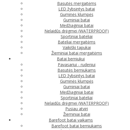
Basutės mergaitėms
LED žybsintys batai
Guminės klumpės
Guminiai batai
Medžiaginiai batai
Nelaidūs drėgmei (WATERPROOF)
Sportiniai bateliai
Bateliai mergaitėms
Vaikiški tapukai
Žieminiai batai mergaitėms
Batai berniukui
Pavasariui - rudeniui
Basutės berniukams
LED žybsintys batai
Guminės klumpės
Guminiai batai
Medžiaginiai batai
Sportiniai bateliai
Nelaidūs drėgmei (WATERPROOF)
Pusiau atviri
Žieminiai batai
Barefoot batai vaikams
Barefoot batai berniukams