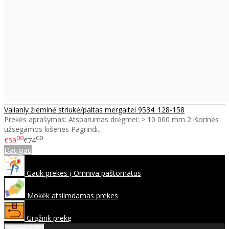
Valianly žieminė striukė/paltas mergaitei 9534_128-158
Prekės aprašymas: Atsparumas drėgmei: > 10 000 mm 2 išorinės
užsegamos kišenės Pagrindi..
00
00
€59
€74
Daugiau
Gauk prekes į Omniva paštomatus
Mokėk atsiimdamas prekes
Grąžink prekę
Informacija