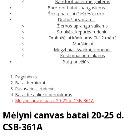
Barefoot batai mergaitėms
Barefoot batai suaugusiems
Šokių bateliai (češkės), triko
Drabužiai vaikams
Žiemos apranga vaikams
Striukės, kepurės rudeniui
Drabužėliai kūdikiams (0-12 mėn.)
Marškiniai
Megztiniai, švarkai, liemenės
Kostiumai berniukams
Batų priežiūra
Pagrindinis
Batai berniukui
Pavasariui - rudeniui
Batai be auliuko berniukams
Mėlyni canvas batai 20-25 d. CSB-361A
Mėlyni canvas batai 20-25 d.
CSB-361A