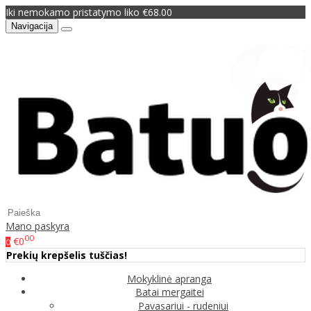
Iki nemokamo pristatymo liko €68.00
Navigacija
Mano paskyra
00
€0
0
Prekių krepšelis tuščias!
Mokyklinė apranga
Batai mergaitei
Pavasariui - rudeniui