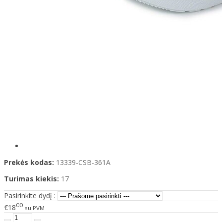
Prekės kodas:
13339-CSB-361A
Turimas kiekis:
17
Pasirinkite dydį :
00
€18
su PVM