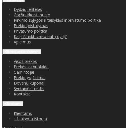
Dydžių lentelės
Grąžinti/keisti prekę
Pirkimo sąlygos ir taisyklės ir privatumo politika
Prekių pristatymas
Privatumo politika
Kaip iširinkti vaiko batų dydį?
Apie mus
Klientų aptarnavimas
Visos prekės
Prekės su nuolaida
Gamintojai
Prekių grąžinimai
Dovanų kuponai
Svetainės medis
Kontaktai
Klientams
Klientams
Užsakymų istorija