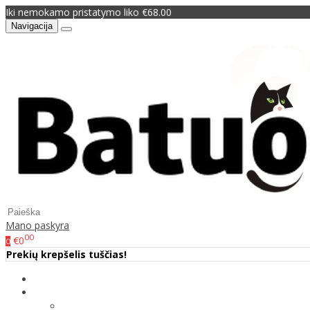
Iki nemokamo pristatymo liko €68.00
Navigacija
Mano paskyra
00
€0
0
Prekių krepšelis tuščias!