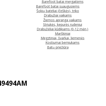
Barefoot batai mergaitėms
Barefoot batai suaugusiems
Šokių bateliai (češkės), triko
Drabužiai vaikams
Žiemos apranga vaikams
Striukės, kepurės rudeniui
Drabužėliai kūdikiams (0-12 mėn.)
Marškiniai
Megztiniai, švarkai, liemenės
Kostiumai berniukams
Batų priežiūra
049494AM