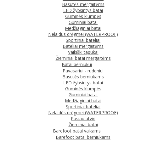
Basutės mergaitėms
LED žybsintys batai
Guminės klumpės
Guminiai batai
Medžiaginiai batai
Nelaidūs drėgmei (WATERPROOF)
Sportiniai bateliai
Bateliai mergaitėms
Vaikiški tapukai
Žieminiai batai mergaitėms
Batai berniukui
Pavasariui - rudeniui
Basutės berniukams
LED žybsintys batai
Guminės klumpės
Guminiai batai
Medžiaginiai batai
Sportiniai bateliai
Nelaidūs drėgmei (WATERPROOF)
Pusiau atviri
Žieminiai batai
Barefoot batai vaikams
Barefoot batai berniukams