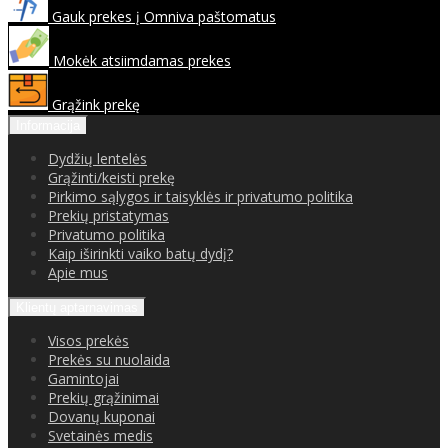
Gauk prekes į Omniva paštomatus
Mokėk atsiimdamas prekes
Grąžink prekę
Informacija
Dydžių lentelės
Grąžinti/keisti prekę
Pirkimo sąlygos ir taisyklės ir privatumo politika
Prekių pristatymas
Privatumo politika
Kaip iširinkti vaiko batų dydį?
Apie mus
Klientų aptarnavimas
Visos prekės
Prekės su nuolaida
Gamintojai
Prekių grąžinimai
Dovanų kuponai
Svetainės medis