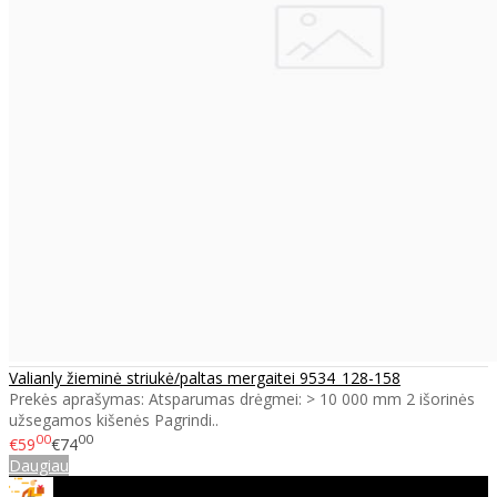
Valianly žieminė striukė/paltas mergaitei 9534_128-158
Prekės aprašymas: Atsparumas drėgmei: > 10 000 mm 2 išorinės
užsegamos kišenės Pagrindi..
00
00
€59
€74
Daugiau