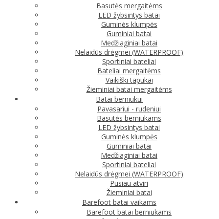
Basutės mergaitėms
LED žybsintys batai
Guminės klumpės
Guminiai batai
Medžiaginiai batai
Nelaidūs drėgmei (WATERPROOF)
Sportiniai bateliai
Bateliai mergaitėms
Vaikiški tapukai
Žieminiai batai mergaitėms
Batai berniukui
Pavasariui - rudeniui
Basutės berniukams
LED žybsintys batai
Guminės klumpės
Guminiai batai
Medžiaginiai batai
Sportiniai bateliai
Nelaidūs drėgmei (WATERPROOF)
Pusiau atviri
Žieminiai batai
Barefoot batai vaikams
Barefoot batai berniukams