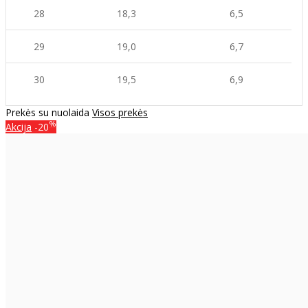
28
18,3
6,5
29
19,0
6,7
30
19,5
6,9
Prekės su nuolaida
Visos prekės
%
Akcija
-20