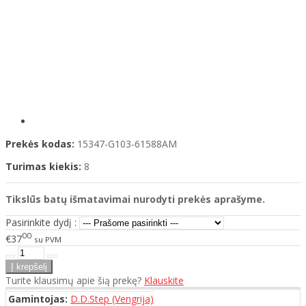
Prekės kodas:
15347-G103-61588AM
Turimas kiekis:
8
Tikslūs batų išmatavimai nurodyti prekės aprašyme.
Pasirinkite dydį :
00
€37
su PVM
Turite klausimų apie šią prekę?
Klauskite
Gamintojas:
D.D.Step (Vengrija)