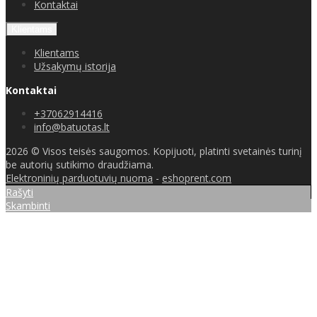
Kontaktai
Klientams
Klientams
Užsakymų istorija
Kontaktai
+37062914416
info@batuotas.lt
2026 © Visos teisės saugomos. Kopijuoti, platinti svetainės turinį
be autorių sutikimo draudžiama.
Elektroninių parduotuvių nuoma
-
eshoprent.com
Rašyti
Skambinti