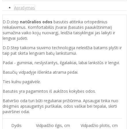
Aprašymas
D.D.step
natūralios odos
basutės atitinka ortopedinius
reikalavimus. Komfortabilūs įtvarai (basutės paaukštinimai)
sumažina vaiko kojų nuovargį, leidžia taisyklingai jas laikyti ir
lengvai judėti.
D.D.Step taikoma siuvimo technologija neleidžia batams plyšti ir
taip pat skirta lengvam batų lankstumui.
Padai - guminiai, neslystantys, ilgalaikiai, labai lankstūs ir lengvi.
Basučių vidpadyje išlenkta atrama pėdai.
Ties kulnu pagalvėlė.
Basutės yra pagamintos iš aukštos kokybės odos.
Batvirš
io o
da turi būti reguliariai prižiūrima. Apsaugai tinka nuo
drėgmės apsaugantys purškalai
,
odos vaškai bei tepalai, skirti
paviršinei odai.
Dydis
Vidpadžio ilgis, cm
Vidpadžio plotis, cm