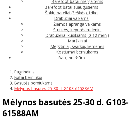
Barefoot batai mergaitėms
Barefoot batai suaugusiems
Šokių bateliai (češkės), triko
Drabužiai vaikams
Žiemos apranga vaikams
Striukės, kepurės rudeniui
Drabužėliai kūdikiams (0-12 mėn.)
Marškiniai
Megztiniai, švarkai, liemenės
Kostiumai berniukams
Batų priežiūra
Pagrindinis
Batai berniukui
Basutės berniukams
Mėlynos basutės 25-30 d. G103-61588AM
Mėlynos basutės 25-30 d. G103-
61588AM