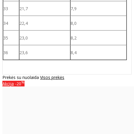
33
21,7
7,9
34
22,4
8,0
35
23,0
8,2
36
23,6
8,4
Prekės su nuolaida
Visos prekės
%
Akcija
-20