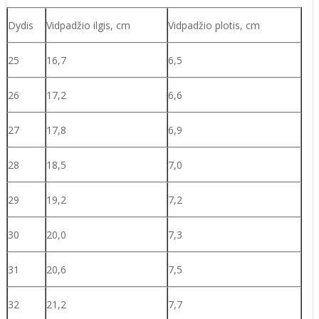
Dydis
Vidpadžio ilgis, cm
Vidpadžio plotis, cm
25
16,7
6,5
26
17,2
6,6
27
17,8
6,9
28
18,5
7,0
29
19,2
7,2
30
20,0
7,3
31
20,6
7,5
32
21,2
7,7