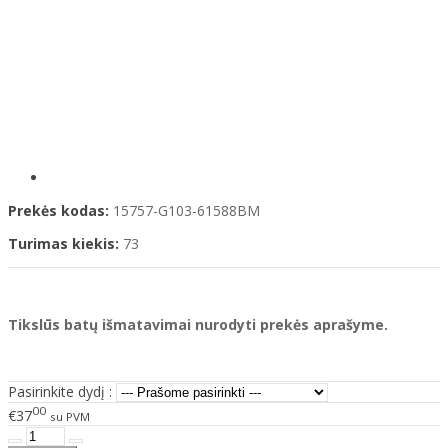
Prekės kodas:
15757-G103-61588BM
Turimas kiekis:
73
Tikslūs batų išmatavimai nurodyti prekės aprašyme.
Pasirinkite dydį :
00
€37
su PVM