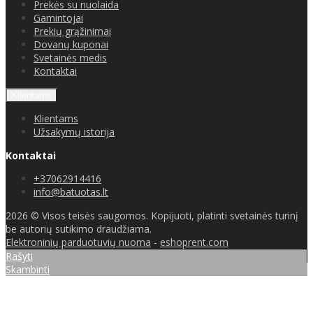
Prekės su nuolaida
Gamintojai
Prekių grąžinimai
Dovanų kuponai
Svetainės medis
Kontaktai
Klientams
Klientams
Užsakymų istorija
Kontaktai
+37062914416
info@batuotas.lt
2026 © Visos teisės saugomos. Kopijuoti, platinti svetainės turinį
be autorių sutikimo draudžiama.
Elektroninių parduotuvių nuoma
-
eshoprent.com
Rašyti
Skambinti