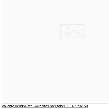
Valianly žieminė striukė/paltas mergaitei 9534_128-158