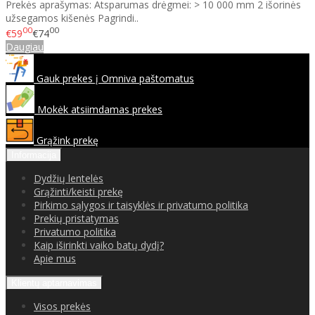
Prekės aprašymas: Atsparumas drėgmei: > 10 000 mm 2 išorinės
užsegamos kišenės Pagrindi..
00
00
€59
€74
Daugiau
Gauk prekes į Omniva paštomatus
Mokėk atsiimdamas prekes
Grąžink prekę
Informacija
Dydžių lentelės
Grąžinti/keisti prekę
Pirkimo sąlygos ir taisyklės ir privatumo politika
Prekių pristatymas
Privatumo politika
Kaip iširinkti vaiko batų dydį?
Apie mus
Klientų aptarnavimas
Visos prekės