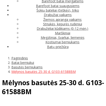
Barefoot batai mergaitėms
Barefoot batai suaugusiems
Šokių bateliai (češkės), triko
Drabužiai vaikams
Žiemos apranga vaikams
Striukės, kepurės rudeniui
Drabužėliai kūdikiams (0-12 mėn.)
Marškiniai
Megztiniai, švarkai, liemenės
Kostiumai berniukams
Batų priežiūra
Pagrindinis
Batai berniukui
Basutės berniukams
Mėlynos basutės 25-30 d. G103-61588BM
Mėlynos basutės 25-30 d. G103-
61588BM