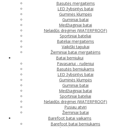
Basutės mergaitėms
LED žybsintys batai
Guminės klumpės
Guminiai batai
Medžiaginiai batai
Nelaidūs drėgmei (WATERPROOF)
Sportiniai bateliai
Bateliai mergaitėms
Vaikiški tapukai
Žieminiai batai mergaitėms
Batai berniukui
Pavasariui - rudeniui
Basutės berniukams
LED žybsintys batai
Guminės klumpės
Guminiai batai
Medžiaginiai batai
Sportiniai bateliai
Nelaidūs drėgmei (WATERPROOF)
Pusiau atviri
Žieminiai batai
Barefoot batai vaikams
Barefoot batai berniukams