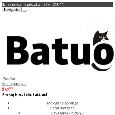
Iki nemokamo pristatymo liko €68.00
Navigacija
Mano paskyra
00
€0
0
Prekių krepšelis tuščias!
Mokyklinė apranga
Batai mergaitei
Pavasariui - rudeniui