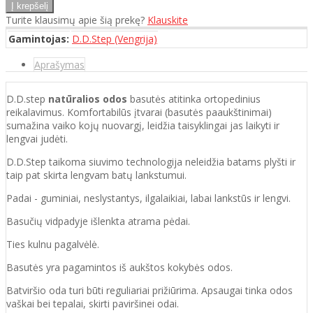
Turite klausimų apie šią prekę?
Klauskite
Gamintojas:
D.D.Step (Vengrija)
Aprašymas
D.D.step
natūralios odos
basutės atitinka ortopedinius
reikalavimus. Komfortabilūs įtvarai (basutės paaukštinimai)
sumažina vaiko kojų nuovargį, leidžia taisyklingai jas laikyti ir
lengvai judėti.
D.D.Step taikoma siuvimo technologija neleidžia batams plyšti ir
taip pat skirta lengvam batų lankstumui.
Padai - guminiai, neslystantys, ilgalaikiai, labai lankstūs ir lengvi.
Basučių vidpadyje išlenkta atrama pėdai.
Ties kulnu pagalvėlė.
Basutės yra pagamintos iš aukštos kokybės odos.
Batviršio oda turi būti reguliariai prižiūrima. Apsaugai tinka odos
vaškai bei tepalai, skirti paviršinei odai.