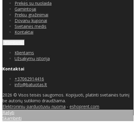
Prekės su nuolaida
Gamintojai
Prekių grąžinimai
Dovanų kuponai
Svetainės medis
Kontaktai
Klientams
Klientams
Užsakymų istorija
Kontaktai
+37062914416
info@batuotas.lt
2026 © Visos teisės saugomos. Kopijuoti, platinti svetainės turinį
be autorių sutikimo draudžiama.
Elektroninių parduotuvių nuoma
-
eshoprent.com
Rašyti
Skambinti