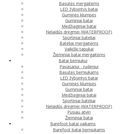
Basutės mergaitėms
LED žybsintys batai
Guminės klumpės
Guminiai batai
Medžiaginiai batai
Nelaidūs drėgmei (WATERPROOF)
Sportiniai bateliai
Bateliai mergaitėms
Vaikiški tapukai
Žieminiai batai mergaitėms
Batai berniukui
Pavasariui - rudeniui
Basutės berniukams
LED žybsintys batai
Guminės klumpės
Guminiai batai
Medžiaginiai batai
Sportiniai bateliai
Nelaidūs drėgmei (WATERPROOF)
Pusiau atviri
Žieminiai batai
Barefoot batai vaikams
Barefoot batai berniukams