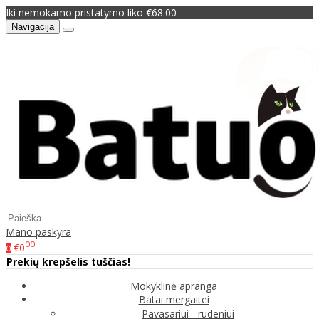
Iki nemokamo pristatymo liko €68.00
Navigacija
Mano paskyra
00
€0
0
Prekių krepšelis tuščias!
Mokyklinė apranga
Batai mergaitei
Pavasariui - rudeniui