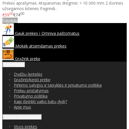
Prekės aprašymas: Atsparumas drėgmei: > 10 000 mm 2 išorinės
užsegamos kišenės Pagrindi..
00
00
€59
€74
Daugiau
Gauk prekes į Omniva paštomatus
Mokėk atsiimdamas prekes
Grąžink prekę
Informacija
Dydžių lentelės
Grąžinti/keisti prekę
Pirkimo sąlygos ir taisyklės ir privatumo politika
Prekių pristatymas
Privatumo politika
Kaip iširinkti vaiko batų dydį?
Apie mus
Klientų aptarnavimas
Visos prekės