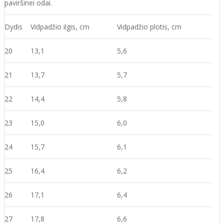
paviršinei odai.
Dydis
Vidpadžio ilgis, cm
Vidpadžio plotis, cm
20
13,1
5,6
21
13,7
5,7
22
14,4
5,8
23
15,0
6,0
24
15,7
6,1
25
16,4
6,2
26
17,1
6,4
27
17,8
6,6