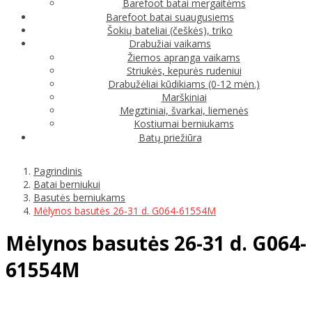
Barefoot batai mergaitėms
Barefoot batai suaugusiems
Šokių bateliai (češkės), triko
Drabužiai vaikams
Žiemos apranga vaikams
Striukės, kepurės rudeniui
Drabužėliai kūdikiams (0-12 mėn.)
Marškiniai
Megztiniai, švarkai, liemenės
Kostiumai berniukams
Batų priežiūra
Pagrindinis
Batai berniukui
Basutės berniukams
Mėlynos basutės 26-31 d. G064-61554M
Mėlynos basutės 26-31 d. G064-
61554M