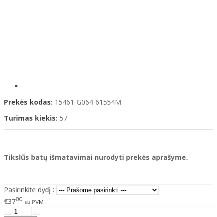
Prekės kodas:
15461-G064-61554M
Turimas kiekis:
57
Tikslūs batų išmatavimai nurodyti prekės aprašyme.
Pasirinkite dydį :
00
€37
su PVM