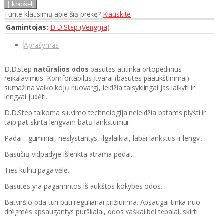
Turite klausimų apie šią prekę?
Klauskite
Gamintojas:
D.D.Step (Vengrija)
Aprašymas
D.D.step
natūralios odos
basutės atitinka ortopedinius
reikalavimus. Komfortabilūs įtvarai (basutės paaukštinimai)
sumažina vaiko kojų nuovargį, leidžia taisyklingai jas laikyti ir
lengvai judėti.
D.D.Step taikoma siuvimo technologija neleidžia batams plyšti ir
taip pat skirta lengvam batų lankstumui.
Padai - guminiai, neslystantys, ilgalaikiai, labai lankstūs ir lengvi.
Basučių vidpadyje išlenkta atrama pėdai.
Ties kulnu pagalvėlė.
Basutės yra pagamintos iš aukštos kokybės odos.
Batviršio oda turi būti reguliariai prižiūrima. Apsaugai tinka nuo
drėgmės apsaugantys purškalai, odos vaškai bei tepalai, skirti