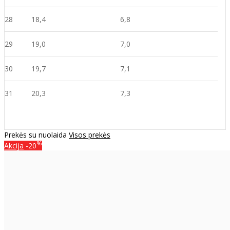
28
18,4
6,8
29
19,0
7,0
30
19,7
7,1
31
20,3
7,3
Prekės su nuolaida
Visos prekės
%
Akcija
-20