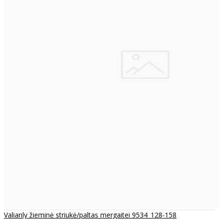
Valianly žieminė striukė/paltas mergaitei 9534_128-158