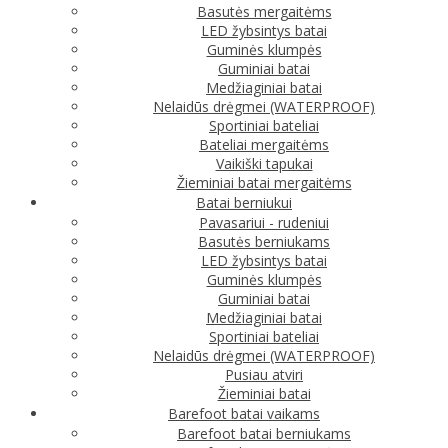
Basutės mergaitėms
LED žybsintys batai
Guminės klumpės
Guminiai batai
Medžiaginiai batai
Nelaidūs drėgmei (WATERPROOF)
Sportiniai bateliai
Bateliai mergaitėms
Vaikiški tapukai
Žieminiai batai mergaitėms
Batai berniukui
Pavasariui - rudeniui
Basutės berniukams
LED žybsintys batai
Guminės klumpės
Guminiai batai
Medžiaginiai batai
Sportiniai bateliai
Nelaidūs drėgmei (WATERPROOF)
Pusiau atviri
Žieminiai batai
Barefoot batai vaikams
Barefoot batai berniukams