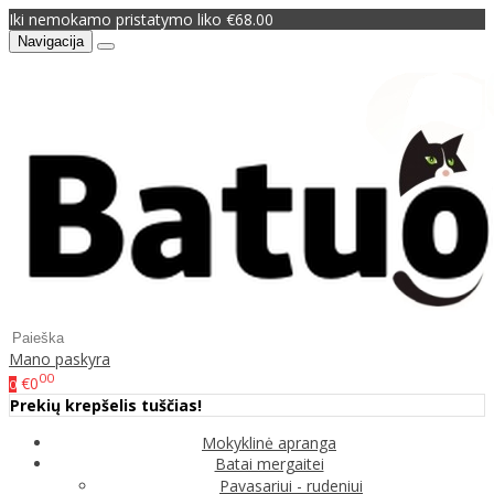
Iki nemokamo pristatymo liko €68.00
Navigacija
Mano paskyra
00
€0
0
Prekių krepšelis tuščias!
Mokyklinė apranga
Batai mergaitei
Pavasariui - rudeniui