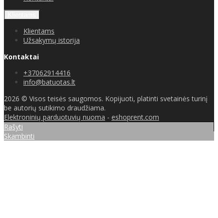
Klientams
Klientams
Užsakymų istorija
Kontaktai
+37062914416
info@batuotas.lt
2026 © Visos teisės saugomos. Kopijuoti, platinti svetainės turinį
be autorių sutikimo draudžiama.
Elektroninių parduotuvių nuoma
-
eshoprent.com
Rašyti
Skambinti