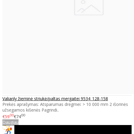
Valianly žieminė striukė/paltas mergaitei 9534_128-158
Prekės aprašymas: Atsparumas drėgmei: > 10 000 mm 2 išorinės
užsegamos kišenės Pagrindi..
00
00
€59
€74
Daugiau