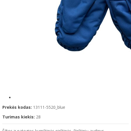
Prekės kodas:
13111-5520_blue
Turimas kiekis:
28
Šiltos ir patogios kumštinės pirštinės. Pirštinių audinys