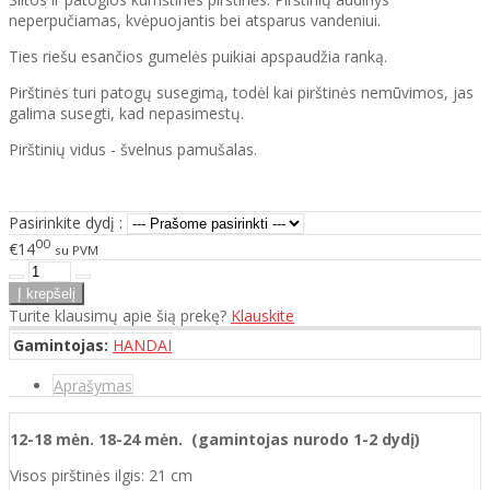
neperpučiamas, kvėpuojantis bei atsparus vandeniui.
Ties riešu esančios gumelės puikiai apspaudžia ranką.
Pirštinės turi patogų susegimą, todėl kai pirštinės nemūvimos, jas
galima susegti, kad nepasimestų.
Pirštinių vidus - švelnus pamušalas.
Pasirinkite dydį :
00
€14
su PVM
Turite klausimų apie šią prekę?
Klauskite
Gamintojas:
HANDAI
Aprašymas
12-18 mėn. 18-24 mėn. (gamintojas nurodo 1-2 dydį)
Visos pirštinės ilgis: 21 cm