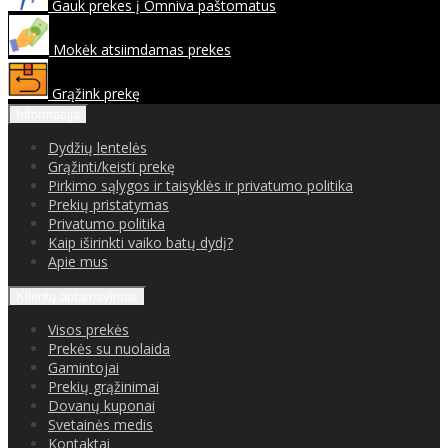
Gauk prekes į Omniva paštomatus
Mokėk atsiimdamas prekes
Grąžink prekę
Informacija
Dydžių lentelės
Grąžinti/keisti prekę
Pirkimo sąlygos ir taisyklės ir privatumo politika
Prekių pristatymas
Privatumo politika
Kaip iširinkti vaiko batų dydį?
Apie mus
Klientų aptarnavimas
Visos prekės
Prekės su nuolaida
Gamintojai
Prekių grąžinimai
Dovanų kuponai
Svetainės medis
Kontaktai