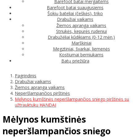
Barefoot batai mergaitėms
Barefoot batai suaugusiems
Šokių bateliai (češkės), triko
Drabužiai vaikams
Žiemos apranga vaikams
Striukės, kepurės rudeniui
Drabužėliai kūdikiams (0-12 mėn.)
Marškiniai
Megztiniai, švarkai, liemenės
Kostiumai berniukams
Batų priežiūra
Pagrindinis
Drabužiai vaikams
Žiemos apranga vaikams
Neperšlampančios pirštinės
Mėlynos kumštinės neperšlampančios sniego pirštinės su
užtrauktuku HANDAI
Mėlynos kumštinės
neperšlampančios sniego