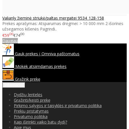
Valianly žieminė striukė/paltas mergaitei 9534_128-158
Prekės aprašymas: Atsparumas drėgmei: > 10 000 mm 2 išorinės
užsegamos kišenės Pagrindi..
00
00
€59
€74
Daugiau
Gauk prekes į Omniva paštomatus
Mokėk atsiimdamas prekes
Grąžink prekę
Informacija
Dydžių lentelės
Grąžinti/keisti prekę
Pirkimo sąlygos ir taisyklės ir privatumo politika
Prekių pristatymas
Privatumo politika
Kaip iširinkti vaiko batų dydį?
Apie mus