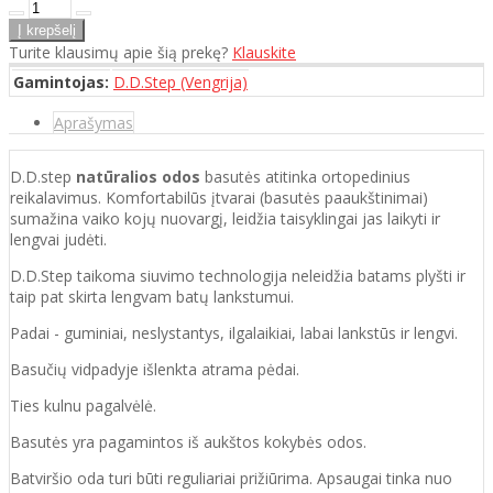
Turite klausimų apie šią prekę?
Klauskite
Gamintojas:
D.D.Step (Vengrija)
Aprašymas
D.D.step
natūralios odos
basutės atitinka ortopedinius
reikalavimus. Komfortabilūs įtvarai (basutės paaukštinimai)
sumažina vaiko kojų nuovargį, leidžia taisyklingai jas laikyti ir
lengvai judėti.
D.D.Step taikoma siuvimo technologija neleidžia batams plyšti ir
taip pat skirta lengvam batų lankstumui.
Padai - guminiai, neslystantys, ilgalaikiai, labai lankstūs ir lengvi.
Basučių vidpadyje išlenkta atrama pėdai.
Ties kulnu pagalvėlė.
Basutės yra pagamintos iš aukštos kokybės odos.
Batvirš
io o
da turi būti reguliariai prižiūrima. Apsaugai tinka nuo