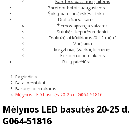
Barefoot batai mergaitėms
Barefoot batai suaugusiems
Šokių bateliai (češkės), triko
Drabužiai vaikams
Žiemos apranga vaikams
Striukės, kepurės rudeniui
Drabužėliai kūdikiams (0-12 mėn.)
Marškiniai
Megztiniai, švarkai, liemenės
Kostiumai berniukams
Batų priežiūra
Pagrindinis
Batai berniukui
Basutės berniukams
Mėlynos LED basutės 20-25 d. G064-51816
Mėlynos LED basutės 20-25 d.
G064-51816