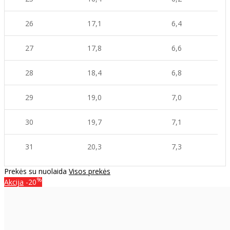
26
17,1
6,4
27
17,8
6,6
28
18,4
6,8
29
19,0
7,0
30
19,7
7,1
31
20,3
7,3
Prekės su nuolaida
Visos prekės
%
Akcija
-20