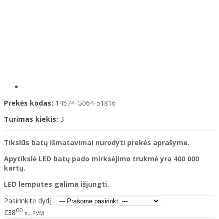
Prekės kodas:
14574-G064-51816
Turimas kiekis:
3
Tikslūs batų išmatavimai nurodyti prekės aprašyme.
Apytikslė LED batų pado mirksėjimo trukmė yra 400 000
kartų.
LED lemputes galima išjungti.
Pasirinkite dydį :
00
€38
su PVM