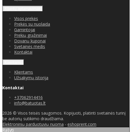
Klientų aptarnavimas
Visos prekės
Prekės su nuolaida
Gamintojai
Prekių grąžinimai
Dovanų kuponai
Svetainės medis
Kontaktai
Klientams
Klientams
Užsakymų istorija
Kontaktai
+37062914416
info@batuotas.lt
2026 © Visos teisės saugomos. Kopijuoti, platinti svetainės turinį
be autorių sutikimo draudžiama.
Elektroninių parduotuvių nuoma
-
eshoprent.com
Rašyti