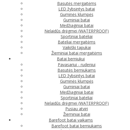
Basutės mergaitėms
LED žybsintys batai
Guminės klumpės
Guminiai batai
Medžiaginiai batai
Nelaidūs drėgmei (WATERPROOF)
Sportiniai bateliai
Bateliai mergaitėms
Vaikiški tapukai
Žieminiai batai mergaitėms
Batai berniukui
Pavasariui - rudeniui
Basutės berniukams
LED žybsintys batai
Guminės klumpės
Guminiai batai
Medžiaginiai batai
Sportiniai bateliai
Nelaidūs drėgmei (WATERPROOF)
Pusiau atviri
Žieminiai batai
Barefoot batai vaikams
Barefoot batai berniukams