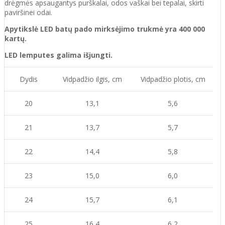
drėgmės apsaugantys purškalai
,
odos vaškai bei tepalai, skirti
paviršinei odai.
Apytikslė LED batų pado mirksėjimo trukmė yra 400 000
kartų.
LED lemputes galima išjungti.
Dydis
Vidpadžio ilgis, cm
Vidpadžio plotis, cm
20
13,1
5,6
21
13,7
5,7
22
14,4
5,8
23
15,0
6,0
24
15,7
6,1
25
16,4
6,2