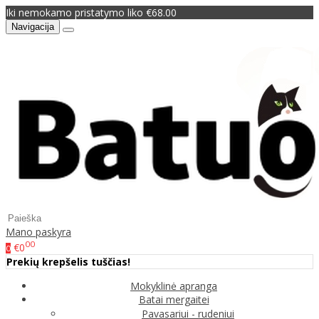
Iki nemokamo pristatymo liko €68.00
Navigacija
Mano paskyra
00
€0
0
Prekių krepšelis tuščias!
Mokyklinė apranga
Batai mergaitei
Pavasariui - rudeniui