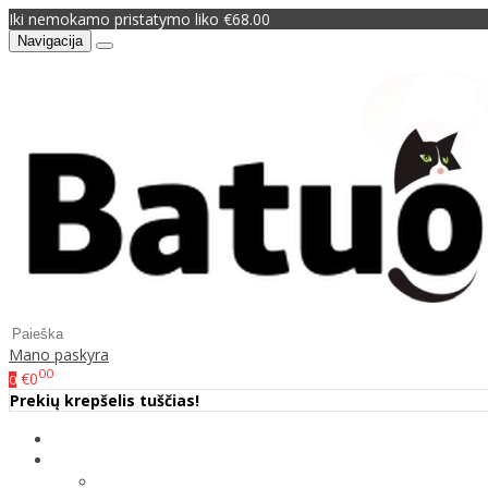
Iki nemokamo pristatymo liko €68.00
Navigacija
Mano paskyra
00
€0
0
Prekių krepšelis tuščias!