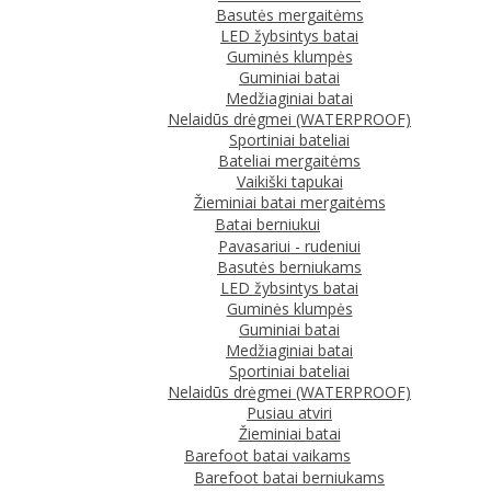
Basutės mergaitėms
LED žybsintys batai
Guminės klumpės
Guminiai batai
Medžiaginiai batai
Nelaidūs drėgmei (WATERPROOF)
Sportiniai bateliai
Bateliai mergaitėms
Vaikiški tapukai
Žieminiai batai mergaitėms
Batai berniukui
Pavasariui - rudeniui
Basutės berniukams
LED žybsintys batai
Guminės klumpės
Guminiai batai
Medžiaginiai batai
Sportiniai bateliai
Nelaidūs drėgmei (WATERPROOF)
Pusiau atviri
Žieminiai batai
Barefoot batai vaikams
Barefoot batai berniukams