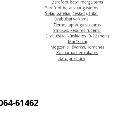
Barefoot batai mergaitėms
Barefoot batai suaugusiems
Šokių bateliai (češkės), triko
Drabužiai vaikams
Žiemos apranga vaikams
Striukės, kepurės rudeniui
Drabužėliai kūdikiams (0-12 mėn.)
Marškiniai
Megztiniai, švarkai, liemenės
Kostiumai berniukams
Batų priežiūra
064-61462