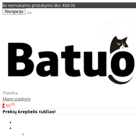
Iki nemokamo pristatymo liko €68.00
Navigacija
Mano paskyra
00
€0
0
Prekių krepšelis tuščias!