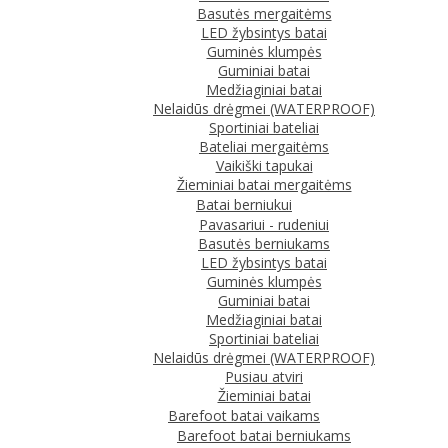
Basutės mergaitėms
LED žybsintys batai
Guminės klumpės
Guminiai batai
Medžiaginiai batai
Nelaidūs drėgmei (WATERPROOF)
Sportiniai bateliai
Bateliai mergaitėms
Vaikiški tapukai
Žieminiai batai mergaitėms
Batai berniukui
Pavasariui - rudeniui
Basutės berniukams
LED žybsintys batai
Guminės klumpės
Guminiai batai
Medžiaginiai batai
Sportiniai bateliai
Nelaidūs drėgmei (WATERPROOF)
Pusiau atviri
Žieminiai batai
Barefoot batai vaikams
Barefoot batai berniukams