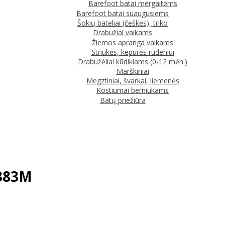
Barefoot batai mergaitėms
Barefoot batai suaugusiems
Šokių bateliai (češkės), triko
Drabužiai vaikams
Žiemos apranga vaikams
Striukės, kepurės rudeniui
Drabužėliai kūdikiams (0-12 mėn.)
Marškiniai
Megztiniai, švarkai, liemenės
Kostiumai berniukams
Batų priežiūra
1383M