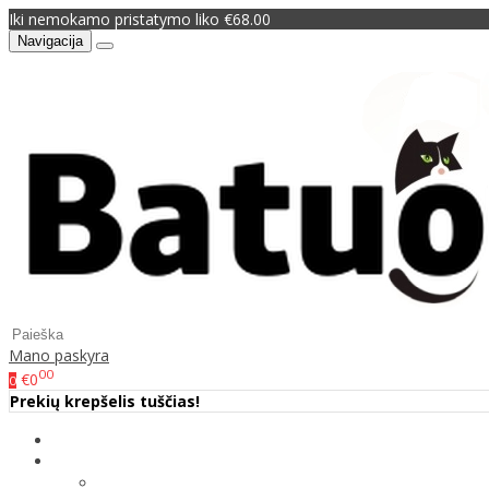
Iki nemokamo pristatymo liko €68.00
Navigacija
Mano paskyra
00
€0
0
Prekių krepšelis tuščias!