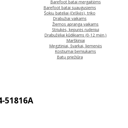
Barefoot batai mergaitėms
Barefoot batai suaugusiems
Šokių bateliai (češkės), triko
Drabužiai vaikams
Žiemos apranga vaikams
Striukės, kepurės rudeniui
Drabužėliai kūdikiams (0-12 mėn.)
Marškiniai
Megztiniai, švarkai, liemenės
Kostiumai berniukams
Batų priežiūra
64-51816A