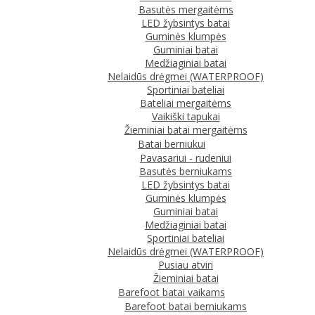
Basutės mergaitėms
LED žybsintys batai
Guminės klumpės
Guminiai batai
Medžiaginiai batai
Nelaidūs drėgmei (WATERPROOF)
Sportiniai bateliai
Bateliai mergaitėms
Vaikiški tapukai
Žieminiai batai mergaitėms
Batai berniukui
Pavasariui - rudeniui
Basutės berniukams
LED žybsintys batai
Guminės klumpės
Guminiai batai
Medžiaginiai batai
Sportiniai bateliai
Nelaidūs drėgmei (WATERPROOF)
Pusiau atviri
Žieminiai batai
Barefoot batai vaikams
Barefoot batai berniukams