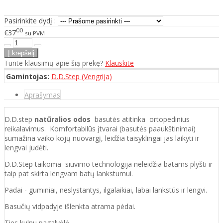
Pasirinkite dydį :
00
€37
su PVM
Turite klausimų apie šią prekę?
Klauskite
Gamintojas:
D.D.Step (Vengrija)
Aprašymas
D.D.step
natūralios odos
basutės atitinka ortopedinius
reikalavimus. Komfortabilūs įtvarai (basutės paaukštinimai)
sumažina vaiko kojų nuovargį, leidžia taisyklingai jas laikyti ir
lengvai judėti.
D.D.Step taikoma siuvimo technologija neleidžia batams plyšti ir
taip pat skirta lengvam batų lankstumui.
Padai - guminiai, neslystantys, ilgalaikiai, labai lankstūs ir lengvi.
Basučių vidpadyje išlenkta atrama pėdai.
Ties kulnu pagalvėlė.