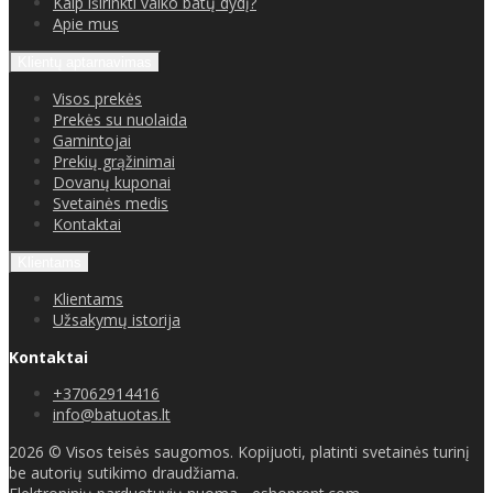
Kaip iširinkti vaiko batų dydį?
Apie mus
Klientų aptarnavimas
Visos prekės
Prekės su nuolaida
Gamintojai
Prekių grąžinimai
Dovanų kuponai
Svetainės medis
Kontaktai
Klientams
Klientams
Užsakymų istorija
Kontaktai
+37062914416
info@batuotas.lt
2026 © Visos teisės saugomos. Kopijuoti, platinti svetainės turinį
be autorių sutikimo draudžiama.