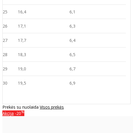
25
16,4
6,1
26
17,1
6,3
27
17,7
6,4
28
18,3
6,5
29
19,0
6,7
30
19,5
6,9
Prekės su nuolaida
Visos prekės
%
Akcija
-20