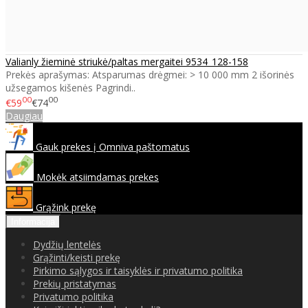
Valianly žieminė striukė/paltas mergaitei 9534_128-158
Prekės aprašymas: Atsparumas drėgmei: > 10 000 mm 2 išorinės
užsegamos kišenės Pagrindi..
00
00
€59
€74
Daugiau
Gauk prekes į Omniva paštomatus
Mokėk atsiimdamas prekes
Grąžink prekę
Informacija
Dydžių lentelės
Grąžinti/keisti prekę
Pirkimo sąlygos ir taisyklės ir privatumo politika
Prekių pristatymas
Privatumo politika