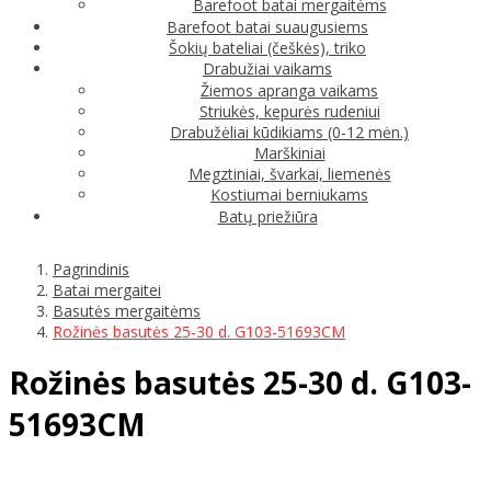
Barefoot batai mergaitėms
Barefoot batai suaugusiems
Šokių bateliai (češkės), triko
Drabužiai vaikams
Žiemos apranga vaikams
Striukės, kepurės rudeniui
Drabužėliai kūdikiams (0-12 mėn.)
Marškiniai
Megztiniai, švarkai, liemenės
Kostiumai berniukams
Batų priežiūra
Pagrindinis
Batai mergaitei
Basutės mergaitėms
Rožinės basutės 25-30 d. G103-51693CM
Rožinės basutės 25-30 d. G103-
51693CM