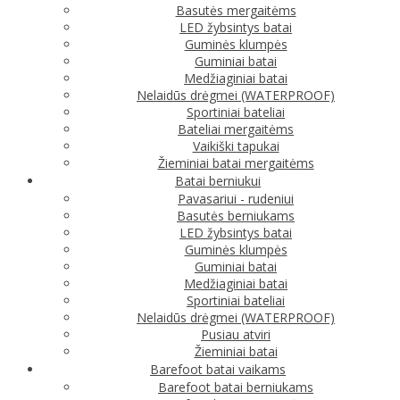
Basutės mergaitėms
LED žybsintys batai
Guminės klumpės
Guminiai batai
Medžiaginiai batai
Nelaidūs drėgmei (WATERPROOF)
Sportiniai bateliai
Bateliai mergaitėms
Vaikiški tapukai
Žieminiai batai mergaitėms
Batai berniukui
Pavasariui - rudeniui
Basutės berniukams
LED žybsintys batai
Guminės klumpės
Guminiai batai
Medžiaginiai batai
Sportiniai bateliai
Nelaidūs drėgmei (WATERPROOF)
Pusiau atviri
Žieminiai batai
Barefoot batai vaikams
Barefoot batai berniukams