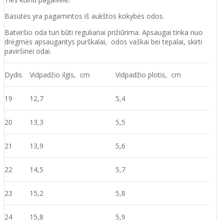
Basutės yra pagamintos iš aukštos kokybės odos.
Batviršio oda turi būti reguliariai prižiūrima. Apsaugai tinka nuo
drėgmės apsaugantys purškalai, odos vaškai bei tepalai, skirti
paviršinei odai.
Dydis
Vidpadžio ilgis, cm
Vidpadžio plotis, cm
19
12,7
5,4
20
13,3
5,5
21
13,9
5,6
22
14,5
5,7
23
15,2
5,8
24
15,8
5,9