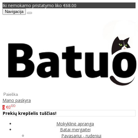
Iki nemokamo pristatymo liko €68.00
Navigacija
Mano paskyra
00
€0
0
Prekių krepšelis tuščias!
Mokyklinė apranga
Batai mergaitei
Pavasariui - rudeniui