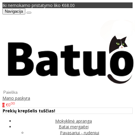
Iki nemokamo pristatymo liko €68.00
Navigacija
Mano paskyra
00
€0
0
Prekių krepšelis tuščias!
Mokyklinė apranga
Batai mergaitei
Pavasariui - rudeniui