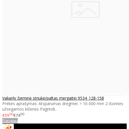
Valianly žieminė striukė/paltas mergaitei 9534_128-158
Prekės aprašymas: Atsparumas drėgmei: > 10 000 mm 2 išorinės
užsegamos kišenės Pagrindi..
00
00
€59
€74
Daugiau