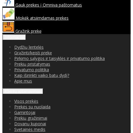
Gauk prekes į Omniva paštomatus
Mokėk atsiimdamas prekes
Grąžink prekę
Informacija
Dydžių lentelės
Grąžinti/keisti prekę
Pirkimo sąlygos ir taisyklės ir privatumo politika
Prekių pristatymas
Privatumo politika
Kaip iširinkti vaiko batų dydį?
Apie mus
Klientų aptarnavimas
Visos prekės
Prekės su nuolaida
Gamintojai
Prekių grąžinimai
Dovanų kuponai
Svetainės medis