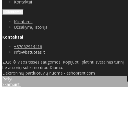
Kontaktai
Klientams
Klientams
Užsakymų istorija
Kontaktai
+37062914416
info@batuotas.lt
2026 © Visos teisės saugomos. Kopijuoti, platinti svetainės turinį
be autorių sutikimo draudžiama.
Elektroninių parduotuvių nuoma
-
eshoprent.com
Rašyti
Skambinti