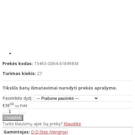
Prekės kodas:
15463-G064-61849BM
Turimas kiekis:
27
Tikslūs batų išmatavimai nurodyti prekės aprašyme.
Pasirinkite dydį :
00
€38
su PVM
Turite klausimų apie šią prekę?
Klauskite
Gamintojas:
D.D.Step (Vengrija)