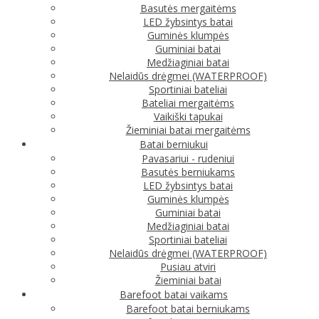
Basutės mergaitėms
LED žybsintys batai
Guminės klumpės
Guminiai batai
Medžiaginiai batai
Nelaidūs drėgmei (WATERPROOF)
Sportiniai bateliai
Bateliai mergaitėms
Vaikiški tapukai
Žieminiai batai mergaitėms
Batai berniukui
Pavasariui - rudeniui
Basutės berniukams
LED žybsintys batai
Guminės klumpės
Guminiai batai
Medžiaginiai batai
Sportiniai bateliai
Nelaidūs drėgmei (WATERPROOF)
Pusiau atviri
Žieminiai batai
Barefoot batai vaikams
Barefoot batai berniukams