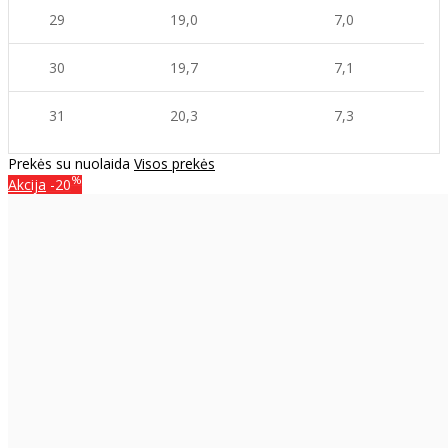
29
19,0
7,0
30
19,7
7,1
31
20,3
7,3
Prekės su nuolaida
Visos prekės
%
Akcija
-20