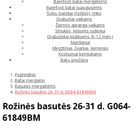
Barefoot batai mergaitėms
Barefoot batai suaugusiems
Šokių bateliai (češkės), triko
Drabužiai vaikams
Žiemos apranga vaikams
Striukės, kepurės rudeniui
Drabužėliai kūdikiams (0-12 mėn.)
Marškiniai
Megztiniai, švarkai, liemenės
Kostiumai berniukams
Batų priežiūra
Pagrindinis
Batai mergaitei
Basutės mergaitėms
Rožinės basutės 26-31 d. G064-61849BM
Rožinės basutės 26-31 d. G064-
61849BM