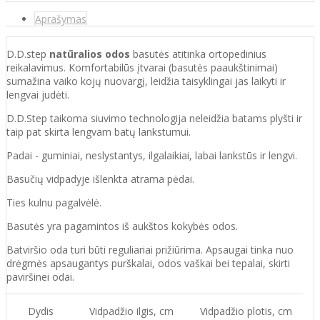
Aprašymas
D.D.step
natūralios odos
basutės atitinka ortopedinius
reikalavimus. Komfortabilūs įtvarai (basutės paaukštinimai)
sumažina vaiko kojų nuovargį, leidžia taisyklingai jas laikyti ir
lengvai judėti.
D.D.Step taikoma siuvimo technologija neleidžia batams plyšti ir
taip pat skirta lengvam batų lankstumui.
Padai - guminiai, neslystantys, ilgalaikiai, labai lankstūs ir lengvi.
Basučių vidpadyje išlenkta atrama pėdai.
Ties kulnu pagalvėlė.
Basutės yra pagamintos iš aukštos kokybės odos.
Batvirš
io o
da turi būti reguliariai prižiūrima. Apsaugai tinka nuo
drėgmės apsaugantys purškalai
,
odos vaškai bei tepalai, skirti
paviršinei odai.
Dydis
Vidpadžio ilgis, cm
Vidpadžio plotis, cm