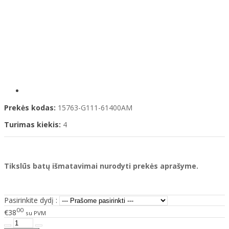
Prekės kodas:
15763-G111-61400AM
Turimas kiekis:
4
Tikslūs batų išmatavimai nurodyti prekės aprašyme.
Pasirinkite dydį :
00
€38
su PVM