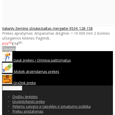
Valianly žieminė striukė/paltas mergaitei 9534_128-158
Prekės aprašymas: Atsparumas drėgmei: > 10 000 mm 2 išorinės
užsegamos kišenės Pagrindi..
00
00
€59
€74
Daugiau
Gauk prekes į Omniva paštomatus
Mokėk atsiimdamas prekes
Grąžink prekę
Informacija
Dydžių lentelės
Grąžinti/keisti prekę
Pirkimo sąlygos ir taisyklės ir privatumo politika
Prekių pristatymas