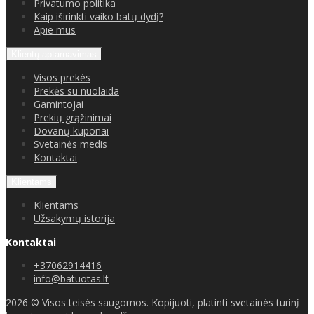
Privatumo politika
Kaip iširinkti vaiko batų dydį?
Apie mus
Klientų aptarnavimas
Visos prekės
Prekės su nuolaida
Gamintojai
Prekių grąžinimai
Dovanų kuponai
Svetainės medis
Kontaktai
Klientams
Klientams
Užsakymų istorija
Kontaktai
+37062914416
info@batuotas.lt
2026 © Visos teisės saugomos. Kopijuoti, platinti svetainės turinį