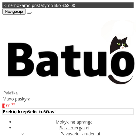
Iki nemokamo pristatymo liko €68.00
Navigacija
Mano paskyra
00
€0
0
Prekių krepšelis tuščias!
Mokyklinė apranga
Batai mergaitei
Pavasariui - rudeniui