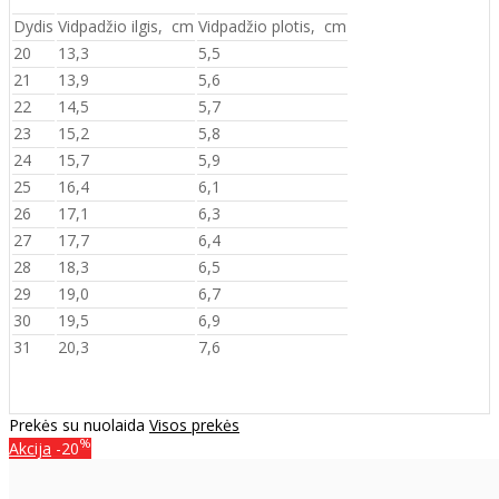
Dydis
Vidpadžio ilgis, cm
Vidpadžio plotis, cm
20
13,3
5,5
21
13,9
5,6
22
14,5
5,7
23
15,2
5,8
24
15,7
5,9
25
16,4
6,1
26
17,1
6,3
27
17,7
6,4
28
18,3
6,5
29
19,0
6,7
30
19,5
6,9
31
20,3
7,6
Prekės su nuolaida
Visos prekės
%
Akcija
-20