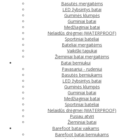
Basutės mergaitėms
LED žybsintys batai
Guminės klumpės
Guminiai batai
Medžiaginiai batai
Nelaidūs drėgmei (WATERPROOF)
Sportiniai bateliai
Bateliai mergaitėms
Vaikiški tapukai
Žieminiai batai mergaitėms
Batai berniukui
Pavasariui - rudeniui
Basutės berniukams
LED žybsintys batai
Guminės klumpės
Guminiai batai
Medžiaginiai batai
Sportiniai bateliai
Nelaidūs drėgmei (WATERPROOF)
Pusiau atviri
Žieminiai batai
Barefoot batai vaikams
Barefoot batai berniukams