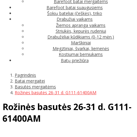
Barefoot batai mergaitėms
Barefoot batai suaugusiems
Šokių bateliai (češkės), triko
Drabužiai vaikams
Žiemos apranga vaikams
Striukės, kepurės rudeniui
Drabužėliai kūdikiams (0-12 mėn.)
Marškiniai
Megztiniai, švarkai, liemenės
Kostiumai berniukams
Batų priežiūra
Pagrindinis
Batai mergaitei
Basutės mergaitėms
Rožinės basutės 26-31 d. G111-61400AM
Rožinės basutės 26-31 d. G111-
61400AM