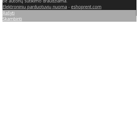
be autorių sutikimo draudžiama.
Elektroninių parduotuvių nuoma
-
eshoprent.com
Rašyti
Skambinti