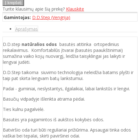
Turite klausimų apie šią prekę?
Klauskite
Gamintojas:
D.D.Step (Vengrija)
Aprašymas
D.D.step
natūralios odos
basutės atitinka ortopedinius
reikalavimus. Komfortabilūs įtvarai (basutės paaukštinimai)
sumažina vaiko kojų nuovargį, leidžia taisyklingai jas laikyti ir
lengvai judėti.
D.D.Step taikoma siuvimo technologija neleidžia batams plyšti ir
taip pat skirta lengvam batų lankstumui.
Padai - guminiai, neslystantys, ilgalaikiai, labai lankstūs ir lengvi.
Basučių vidpadyje išlenkta atrama pėdai.
Ties kulnu pagalvėlė.
Basutės yra pagamintos iš aukštos kokybės odos.
Batviršio oda turi būti reguliariai prižiūrima. Apsaugai tinka odos
vaškai bei tepalai, skirti paviršinei odai.