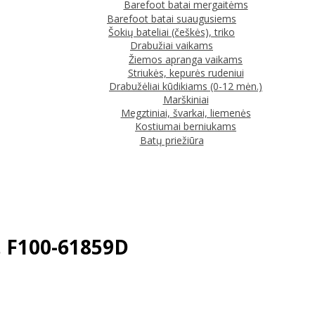
Barefoot batai mergaitėms
Barefoot batai suaugusiems
Šokių bateliai (češkės), triko
Drabužiai vaikams
Žiemos apranga vaikams
Striukės, kepurės rudeniui
Drabužėliai kūdikiams (0-12 mėn.)
Marškiniai
Megztiniai, švarkai, liemenės
Kostiumai berniukams
Batų priežiūra
d. F100-61859D