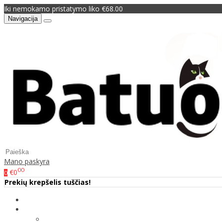
Iki nemokamo pristatymo liko €68.00
Navigacija
Mano paskyra
00
€0
0
Prekių krepšelis tuščias!