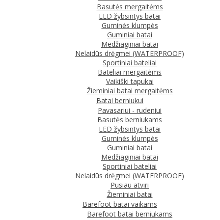
Basutės mergaitėms
LED žybsintys batai
Guminės klumpės
Guminiai batai
Medžiaginiai batai
Nelaidūs drėgmei (WATERPROOF)
Sportiniai bateliai
Bateliai mergaitėms
Vaikiški tapukai
Žieminiai batai mergaitėms
Batai berniukui
Pavasariui - rudeniui
Basutės berniukams
LED žybsintys batai
Guminės klumpės
Guminiai batai
Medžiaginiai batai
Sportiniai bateliai
Nelaidūs drėgmei (WATERPROOF)
Pusiau atviri
Žieminiai batai
Barefoot batai vaikams
Barefoot batai berniukams