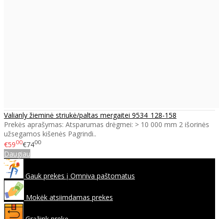
Valianly žieminė striukė/paltas mergaitei 9534_128-158
Prekės aprašymas: Atsparumas drėgmei: > 10 000 mm 2 išorinės
užsegamos kišenės Pagrindi..
00
00
€59
€74
Daugiau
Gauk prekes į Omniva paštomatus
Mokėk atsiimdamas prekes
Grąžink prekę