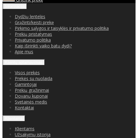
Informacija
Dydžių lentelės
Grąžinti/keisti prekę
Pirkimo sąlygos ir taisyklės ir privatumo politika
Prekių pristatymas
Privatumo politika
Kaip iširinkti vaiko batų dydį?
Apie mus
Klientų aptarnavimas
Visos prekės
Prekės su nuolaida
Gamintojai
Prekių grąžinimai
Dovanų kuponai
Svetainės medis
Kontaktai
Klientams
Klientams
Užsakymų istorija