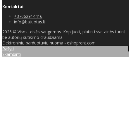
Kontaktai
+37062914416
info@batuotas.lt
2026 © Visos teisės saugomos. Kopijuoti, platinti svetainės turinį
be autorių sutikimo draudžiama.
Elektroninių parduotuvių nuoma
-
eshoprent.com
Rašyti
Skambinti