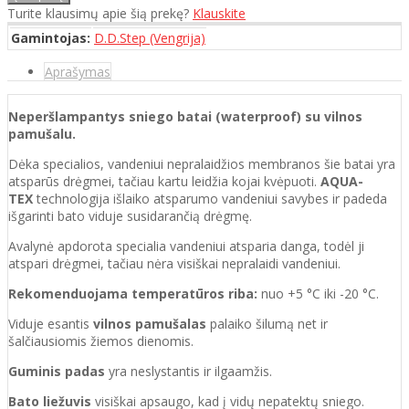
Turite klausimų apie šią prekę?
Klauskite
Gamintojas:
D.D.Step (Vengrija)
Aprašymas
Neperšlampantys sniego batai (waterproof) su vilnos
pamušalu.
Dėka specialios, vandeniui nepralaidžios membranos šie batai yra
atsparūs drėgmei, tačiau kartu leidžia kojai kvėpuoti.
AQUA-
TEX
technologija išlaiko atsparumo vandeniui savybes ir padeda
išgarinti bato viduje susidarančią drėgmę.
Avalynė apdorota specialia vandeniui atsparia danga, todėl ji
atspari drėgmei, tačiau nėra visiškai nepralaidi vandeniui.
Rekomenduojama temperatūros riba:
nuo +5 °C iki -20 °C.
Viduje esantis
vilnos pamušalas
palaiko šilumą net ir
šalčiausiomis žiemos dienomis.
Guminis padas
yra neslystantis ir ilgaamžis.
Bato liežuvis
visiškai apsaugo, kad į vidų nepatektų sniego.