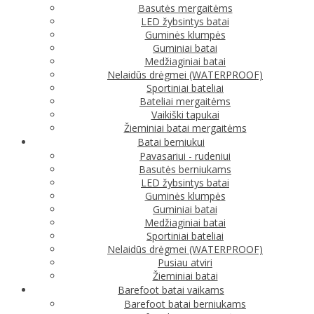
Basutės mergaitėms
LED žybsintys batai
Guminės klumpės
Guminiai batai
Medžiaginiai batai
Nelaidūs drėgmei (WATERPROOF)
Sportiniai bateliai
Bateliai mergaitėms
Vaikiški tapukai
Žieminiai batai mergaitėms
Batai berniukui
Pavasariui - rudeniui
Basutės berniukams
LED žybsintys batai
Guminės klumpės
Guminiai batai
Medžiaginiai batai
Sportiniai bateliai
Nelaidūs drėgmei (WATERPROOF)
Pusiau atviri
Žieminiai batai
Barefoot batai vaikams
Barefoot batai berniukams