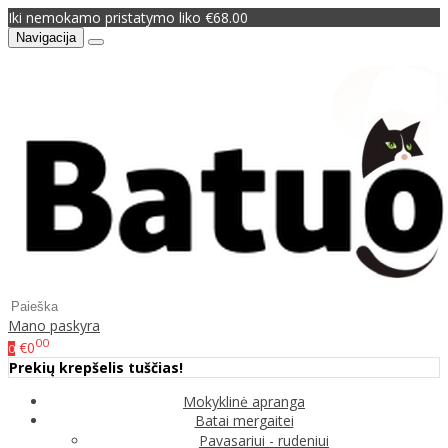
Iki nemokamo pristatymo liko €68.00
Navigacija
Mano paskyra
00
€0
0
Prekių krepšelis tuščias!
Mokyklinė apranga
Batai mergaitei
Pavasariui - rudeniui