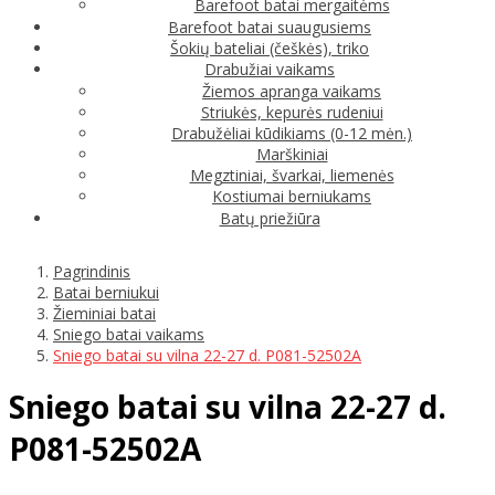
Barefoot batai mergaitėms
Barefoot batai suaugusiems
Šokių bateliai (češkės), triko
Drabužiai vaikams
Žiemos apranga vaikams
Striukės, kepurės rudeniui
Drabužėliai kūdikiams (0-12 mėn.)
Marškiniai
Megztiniai, švarkai, liemenės
Kostiumai berniukams
Batų priežiūra
Pagrindinis
Batai berniukui
Žieminiai batai
Sniego batai vaikams
Sniego batai su vilna 22-27 d. P081-52502A
Sniego batai su vilna 22-27 d.
P081-52502A