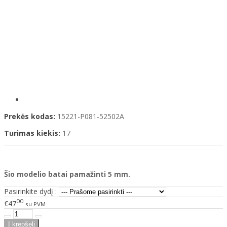
Prekės kodas:
15221-P081-52502A
Turimas kiekis:
17
Šio modelio batai pamažinti 5 mm.
Pasirinkite dydį :
00
€47
su PVM