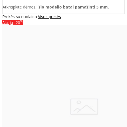
Atkreipkite dėmesį:
šio modelio batai pamažinti 5 mm.
Prekės su nuolaida
Visos prekės
%
Akcija
-20