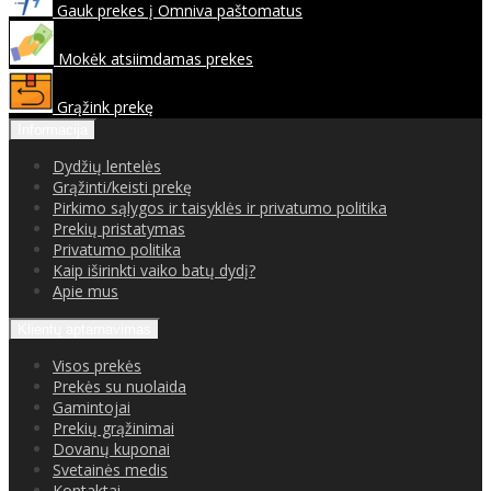
Gauk prekes į Omniva paštomatus
Mokėk atsiimdamas prekes
Grąžink prekę
Informacija
Dydžių lentelės
Grąžinti/keisti prekę
Pirkimo sąlygos ir taisyklės ir privatumo politika
Prekių pristatymas
Privatumo politika
Kaip iširinkti vaiko batų dydį?
Apie mus
Klientų aptarnavimas
Visos prekės
Prekės su nuolaida
Gamintojai
Prekių grąžinimai
Dovanų kuponai
Svetainės medis
Kontaktai