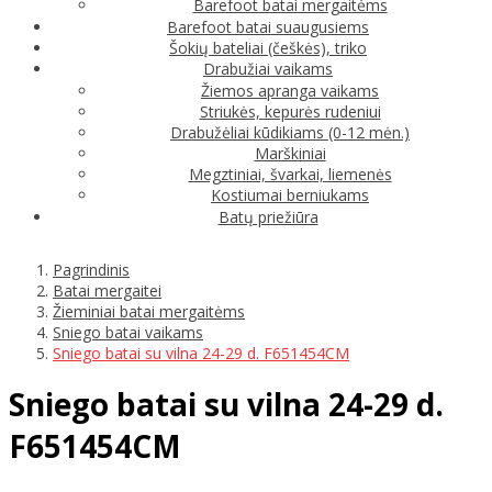
Barefoot batai mergaitėms
Barefoot batai suaugusiems
Šokių bateliai (češkės), triko
Drabužiai vaikams
Žiemos apranga vaikams
Striukės, kepurės rudeniui
Drabužėliai kūdikiams (0-12 mėn.)
Marškiniai
Megztiniai, švarkai, liemenės
Kostiumai berniukams
Batų priežiūra
Pagrindinis
Batai mergaitei
Žieminiai batai mergaitėms
Sniego batai vaikams
Sniego batai su vilna 24-29 d. F651454CM
Sniego batai su vilna 24-29 d.
F651454CM