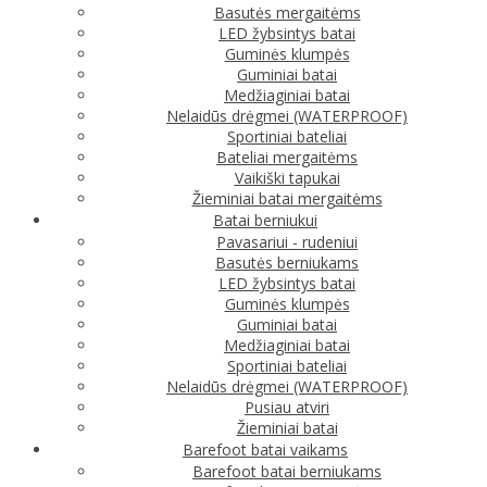
Basutės mergaitėms
LED žybsintys batai
Guminės klumpės
Guminiai batai
Medžiaginiai batai
Nelaidūs drėgmei (WATERPROOF)
Sportiniai bateliai
Bateliai mergaitėms
Vaikiški tapukai
Žieminiai batai mergaitėms
Batai berniukui
Pavasariui - rudeniui
Basutės berniukams
LED žybsintys batai
Guminės klumpės
Guminiai batai
Medžiaginiai batai
Sportiniai bateliai
Nelaidūs drėgmei (WATERPROOF)
Pusiau atviri
Žieminiai batai
Barefoot batai vaikams
Barefoot batai berniukams