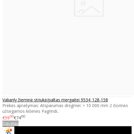
Valianly žieminė striukė/paltas mergaitei 9534_128-158
Prekės aprašymas: Atsparumas drėgmei: > 10 000 mm 2 išorinės
užsegamos kišenės Pagrindi..
00
00
€59
€74
Daugiau