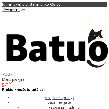
Iki nemokamo pristatymo liko €68.00
Navigacija
Mano paskyra
00
€0
0
Prekių krepšelis tuščias!
Mokyklinė apranga
Batai mergaitei
Pavasariui - rudeniui