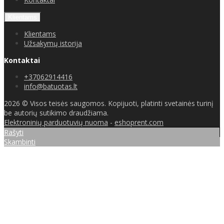
Klientams
Klientams
Užsakymų istorija
Kontaktai
+37062914416
info@batuotas.lt
2026 © Visos teisės saugomos. Kopijuoti, platinti svetainės turinį
be autorių sutikimo draudžiama.
Elektroninių parduotuvių nuoma
-
eshoprent.com
Rašyti
Skambinti