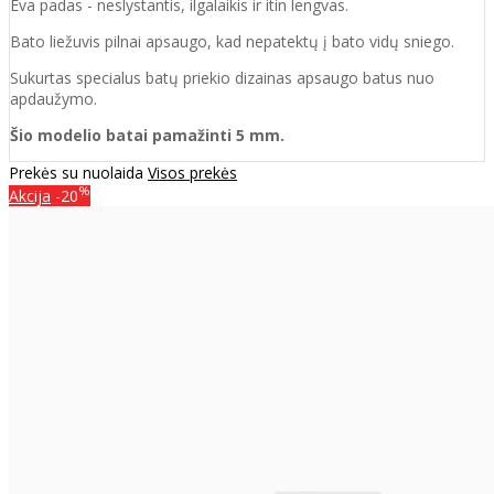
Eva padas - neslystantis, ilgalaikis ir itin lengvas.
Bato liežuvis pilnai apsaugo, kad nepatektų į bato vidų sniego.
Sukurtas specialus batų priekio dizainas apsaugo batus nuo
apdaužymo.
Šio modelio batai pamažinti 5 mm.
Prekės su nuolaida
Visos prekės
%
Akcija
-20