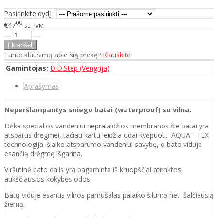
Pasirinkite dydį :
00
€47
su PVM
Turite klausimų apie šią prekę?
Klauskite
Gamintojas:
D.D.Step (Vengrija)
Aprašymas
Neperšlampantys sniego batai (waterproof) su vilna.
Dėka specialios vandeniui nepralaidžios membranos šie batai yra
atsparūs drėgmei, tačiau kartu leidžia odai kvėpuoti. AQUA - TEX
technologija išlaiko atsparumo vandeniui savybę, o bato viduje
esančią drėgmę išgarina.
Viršutinė bato dalis yra pagaminta iš kruopščiai atrinktos,
aukščiausios kokybės odos.
Batų viduje esantis vilnos pamušalas palaiko šilumą net šalčiausią
žiemą.