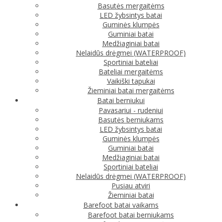
Basutės mergaitėms
LED žybsintys batai
Guminės klumpės
Guminiai batai
Medžiaginiai batai
Nelaidūs drėgmei (WATERPROOF)
Sportiniai bateliai
Bateliai mergaitėms
Vaikiški tapukai
Žieminiai batai mergaitėms
Batai berniukui
Pavasariui - rudeniui
Basutės berniukams
LED žybsintys batai
Guminės klumpės
Guminiai batai
Medžiaginiai batai
Sportiniai bateliai
Nelaidūs drėgmei (WATERPROOF)
Pusiau atviri
Žieminiai batai
Barefoot batai vaikams
Barefoot batai berniukams