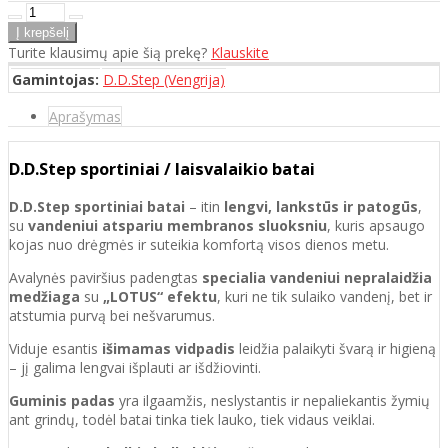
Turite klausimų apie šią prekę?
Klauskite
Gamintojas:
D.D.Step (Vengrija)
Aprašymas
D.D.Step sportiniai / laisvalaikio batai
D.D.Step sportiniai batai
– itin
lengvi, lankstūs ir patogūs
,
su
vandeniui atspariu membranos sluoksniu
, kuris apsaugo
kojas nuo drėgmės ir suteikia komfortą visos dienos metu.
Avalynės paviršius padengtas
specialia vandeniui nepralaidžia
medžiaga
su
„LOTUS“ efektu
, kuri ne tik sulaiko vandenį, bet ir
atstumia purvą bei nešvarumus.
Viduje esantis
išimamas vidpadis
leidžia palaikyti švarą ir higieną
– jį galima lengvai išplauti ar išdžiovinti.
Guminis padas
yra ilgaamžis, neslystantis ir nepaliekantis žymių
ant grindų, todėl batai tinka tiek lauko, tiek vidaus veiklai.