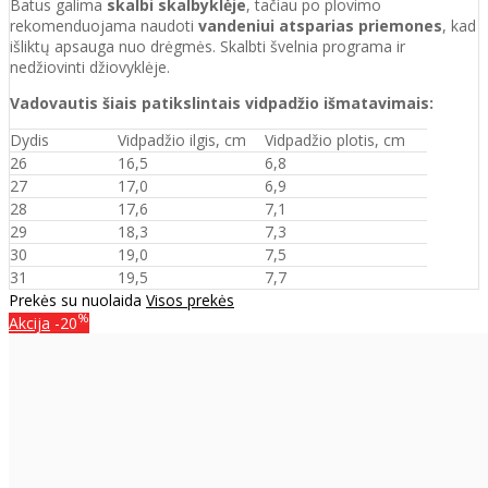
Batus galima
skalbi skalbyklėje
, tačiau po plovimo
rekomenduojama naudoti
vandeniui atsparias priemones
, kad
išliktų apsauga nuo drėgmės. Skalbti švelnia programa ir
nedžiovinti džiovyklėje.
Vadovautis šiais patikslintais vidpadžio išmatavimais:
Dydis
Vidpadžio ilgis, cm
Vidpadžio plotis, cm
26
16,5
6,8
27
17,0
6,9
28
17,6
7,1
29
18,3
7,3
30
19,0
7,5
31
19,5
7,7
Prekės su nuolaida
Visos prekės
%
Akcija
-20