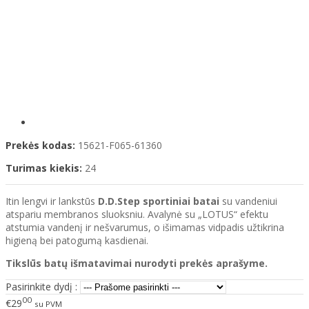
Prekės kodas:
15621-F065-61360
Turimas kiekis:
24
Itin lengvi ir lankstūs
D.D.Step sportiniai batai
su vandeniui
atspariu membranos sluoksniu. Avalynė su „LOTUS“ efektu
atstumia vandenį ir nešvarumus, o išimamas vidpadis užtikrina
higieną bei patogumą kasdienai.
Tikslūs batų išmatavimai nurodyti prekės aprašyme.
Pasirinkite dydį :
00
€29
su PVM