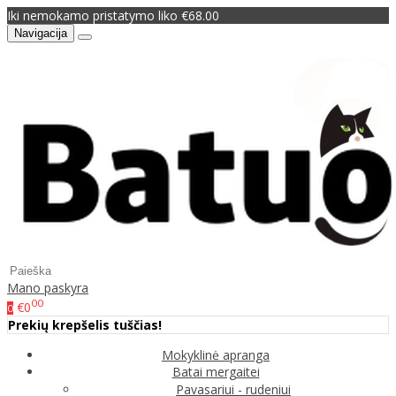
Iki nemokamo pristatymo liko €68.00
Navigacija
Mano paskyra
00
€0
0
Prekių krepšelis tuščias!
Mokyklinė apranga
Batai mergaitei
Pavasariui - rudeniui