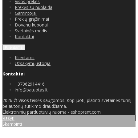
Visos prekės
Prekės su nuolaida
Gamintojai
Prekių grąžinimai
Dovanų kuponai
Svetainės medis
Kontaktai
Klientams
Klientams
Užsakymų istorija
Kontaktai
+37062914416
info@batuotas.lt
2026 © Visos teisės saugomos. Kopijuoti, platinti svetainės turinį
be autorių sutikimo draudžiama.
Elektroninių parduotuvių nuoma
-
eshoprent.com
Rašyti
Skambinti