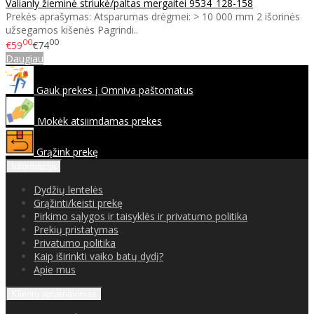
Valianly žieminė striukė/paltas mergaitei 9534_128-158
Prekės aprašymas: Atsparumas drėgmei: > 10 000 mm 2 išorinės
užsegamos kišenės Pagrindi..
00
00
€59
€74
Daugiau
Gauk prekes į Omniva paštomatus
Mokėk atsiimdamas prekes
Grąžink prekę
Informacija
Dydžių lentelės
Grąžinti/keisti prekę
Pirkimo sąlygos ir taisyklės ir privatumo politika
Prekių pristatymas
Privatumo politika
Kaip iširinkti vaiko batų dydį?
Apie mus
Klientų aptarnavimas