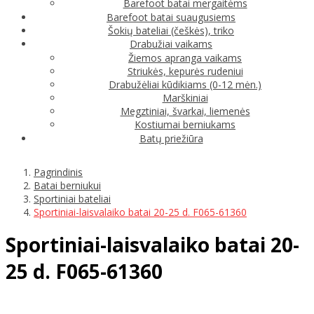
Barefoot batai mergaitėms
Barefoot batai suaugusiems
Šokių bateliai (češkės), triko
Drabužiai vaikams
Žiemos apranga vaikams
Striukės, kepurės rudeniui
Drabužėliai kūdikiams (0-12 mėn.)
Marškiniai
Megztiniai, švarkai, liemenės
Kostiumai berniukams
Batų priežiūra
Pagrindinis
Batai berniukui
Sportiniai bateliai
Sportiniai-laisvalaiko batai 20-25 d. F065-61360
Sportiniai-laisvalaiko batai 20-
25 d. F065-61360