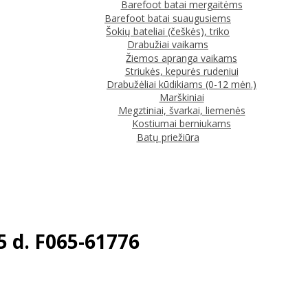
Barefoot batai mergaitėms
Barefoot batai suaugusiems
Šokių bateliai (češkės), triko
Drabužiai vaikams
Žiemos apranga vaikams
Striukės, kepurės rudeniui
Drabužėliai kūdikiams (0-12 mėn.)
Marškiniai
Megztiniai, švarkai, liemenės
Kostiumai berniukams
Batų priežiūra
25 d. F065-61776