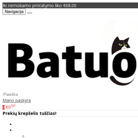
Iki nemokamo pristatymo liko €68.00
Navigacija
Mano paskyra
00
€0
0
Prekių krepšelis tuščias!