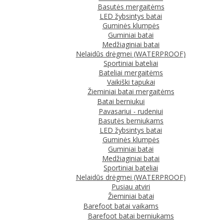
Basutės mergaitėms
LED žybsintys batai
Guminės klumpės
Guminiai batai
Medžiaginiai batai
Nelaidūs drėgmei (WATERPROOF)
Sportiniai bateliai
Bateliai mergaitėms
Vaikiški tapukai
Žieminiai batai mergaitėms
Batai berniukui
Pavasariui - rudeniui
Basutės berniukams
LED žybsintys batai
Guminės klumpės
Guminiai batai
Medžiaginiai batai
Sportiniai bateliai
Nelaidūs drėgmei (WATERPROOF)
Pusiau atviri
Žieminiai batai
Barefoot batai vaikams
Barefoot batai berniukams